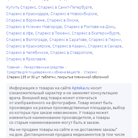
Купить Спарекс
Спарекс в Санкт-Петербурге
Спарекс в Краснодаре
Спарекс в Новосибирске
Спарекс в Воронеже
Спарекс в Омске
Спарекс в Нижнем Новгороде
Спарекс в Ростове-на-Дону
Спарекс в Уфе
Спарекс в Тюмени
Спарекс в Екатеринбурге
Спарекс в Волгограде
Спарекс в Саратове
Спарекс в Перми
Спарекс в Красноярске
Спарекс в Казани
Спарекс в Самаре
Спарекс в Челябинске
Спарекс в Ставрополе
Спарекс в Ярославле
главная
лекарственные средства
средства для пищеварения и обмена веществ
спарекс
спарекс 135 мг 30 шт. таблетки, покрытые пленочной оболочкой
Информация о товарах на сайте
Apteka.ru
носит
ознакомительный характер и не заменяет консультацию
врача. Внешний вид товара может отличаться
от изображённого на фотографии. Товар может быть
произведен на разных производственных площадках, выбор
из которых при заказе невозможен. У товара может
измениться наименование производителя, а товары
со старым наименованием могут быть в заказе.
Мы не продаем товары на сайте и не доставляем заказы*
на дом. Дистанционная продажа медикаментов (в том числе