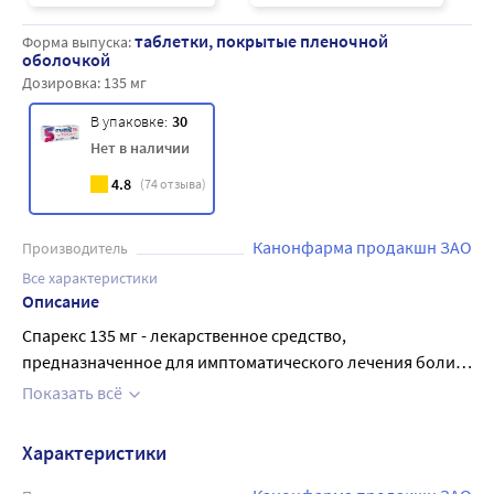
таблетки, покрытые пленочной
Форма выпуска:
оболочкой
Дозировка:
135 мг
В упаковке:
30
Нет в наличии
4.8
(
74
отзыва)
Канонфарма продакшн ЗАО
Производитель
Все характеристики
Описание
Спарекс 135 мг - лекарственное средство,
предназначенное для имптоматического лечения боли,
спазмов, дисфункции и дискомфорта в области
Показать всё
кишечника, связанных с синдромом раздраженного
кишечника. Симптомы могут включать: боль в области
Характеристики
живота, спазмы, ощущение вздутия и метеоризм. Спарекс