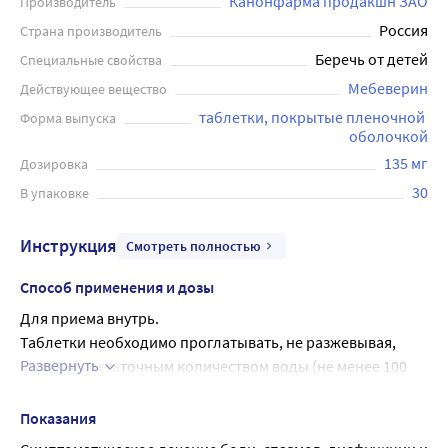
содержит мебеверина гидрохлорид, является
Канонфарма продакшн ЗАО
Производитель
спазмолитиком миотропного действия, оказывает
Россия
Страна производитель
прямое действие на гладкую мускулатуру желудочно-
Беречь от детей
Специальные свойства
кишечного тракта без влияния на нормальную
Мебеверин
Действующее вещество
перистальтику кишечника. Рекомендуется для приема
таблетки, покрытые пленочной 
Форма выпуска
внутрь взрослым по одной таблетке 3 раза в день,
оболочкой
приблизительно за 20 минут до еды. Возможны
135 мг
Дозировка
аллергические реакции. Перед применением
рекомендуется проконсультироваться с врачом.
30
В упаковке
Инструкция
Смотреть полностью
Способ применения и дозы
Для приема внутрь.
Таблетки необходимо проглатывать, не разжевывая, 
Развернуть
запивая достаточным количеством воды (не менее 100 
мл).
По одной таблетке 3 раза в день, приблизительно за 20 
Показания
минут до еды.