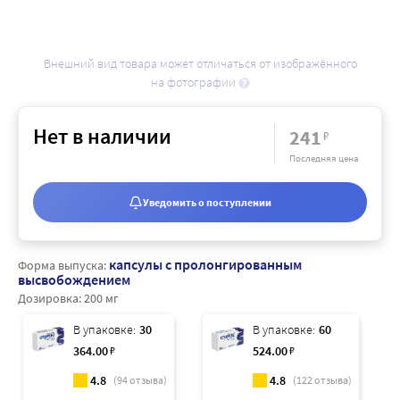
Внешний вид товара может отличаться от изображённого
на фотографии
Нет в наличии
241
₽
Последняя цена
Уведомить о поступлении
капсулы с пролонгированным
Форма выпуска:
высвобождением
Дозировка:
200 мг
В упаковке:
30
В упаковке:
60
364
.00
₽
524
.00
₽
4.8
4.8
(
94
отзыва)
(
122
отзыва)