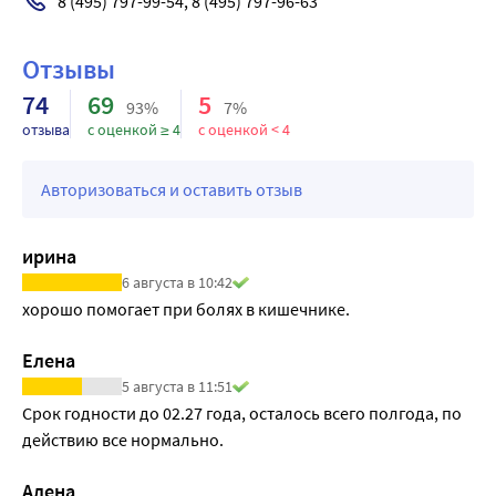
8 (495) 797-99-54, 8 (495) 797-96-63
Выведение
требуются.
Мебеверин как таковой не выводится из организма, но 
Отзывы
полностью метаболизируется; его метаболиты 
практически полностью выводятся из организма. 
74
69
5
93%
7%
Вератровая кислота выводится ночками. Спирт 
отзыва
с оценкой ≥ 4
с оценкой < 4
мебеверина также выводится почками, частично в виде 
карбоновой кислоты и частично в виде 
Авторизоваться и оставить отзыв
деметилированной карбоновой кислоты.
ирина
6 августа в 10:42
хорошо помогает при болях в кишечнике.
Елена
5 августа в 11:51
Срок годности до 02.27 года, осталось всего полгода, по 
действию все нормально.
Алена