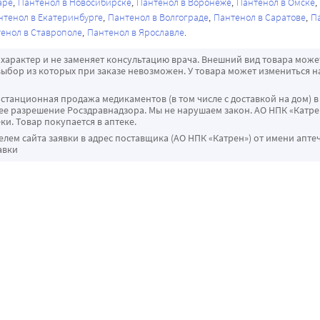
аре
Пантенол в Новосибирске
Пантенол в Воронеже
Пантенол в Омске
нтенол в Екатеринбурге
Пантенол в Волгограде
Пантенол в Саратове
П
енол в Ставрополе
Пантенол в Ярославле
характер и не заменяет консультацию врача. Внешний вид товара може
ыбор из которых при заказе невозможен. У товара может измениться н
истанционная продажа медикаментов (в том числе с доставкой на дом) в
 разрешение Росздравнадзора. Мы не нарушаем закон. АО НПК «Катрен
ки. Товар покупается в аптеке.
ем сайта заявки в адрес поставщика (АО НПК «Катрен») от имени апте
авки