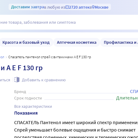
Доставим
завтра
в любую из
2720 аптек
в
Москве
Красота и базовый уход
Аптечная косметика
Профилактика и 
нол
Спасатель пантенол спрей с витаминами A E F 130 гр
 A E F 130 гр
иться
Добавить к сравнению
СП
Бренд
Длительн
Срок годности
Все характеристики
Показания
СПАСАТЕЛЬ Пантенол имеет широкий спектр применени
Спрей уменьшает болевые ощущения и быстро снимает
последствия солнечных, химических и термических ожог