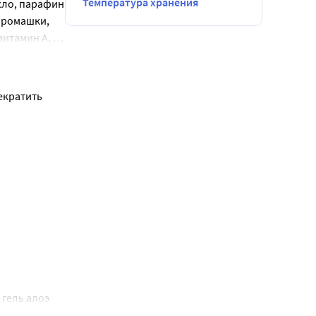
Температура хранения
ло, парафин 
 ромашки, 
итамин А, 
кратить 
ия.
гель алоэ 
итамины А, 