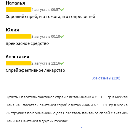
Наталья
кожи, поддерживают собственные защитные функции кожног
4 августа в 09:57
• Аллантоин, также входящий в состав средства, является 
Хороший спрей, и от ожога, и от опрелостей
высокоэффективного регенерирующего средства.
• Коллаген, также входящий в состав пены, не зря называ
Юлия
• Комплекс пептидов активирует синтез новых клеток кожи 
3 августа в 00:18
При применении СПАСАТЕЛЬ Пантенол образует стойкую пену
прекрасное средство
Анастасия
2 августа в 12:16
Спрей эфективное лекарство
Все отзывы (120)
Купить Спасатель пантенол спрей с витаминами A E F 130 гр в Москве м
Цена на Спасатель пантенол спрей с витаминами A E F 130 гр в Москве
Инструкция по применению для Спасатель пантенол спрей с витамина
Цены на Пантенол в других городах