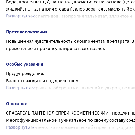
Вода, пропеллент, Д-пантенол, косметическая основа (цете
жидкий, ПЭГ-2, натрия стеарат), алоэ вера гель, масляный 
Развернуть
ПАВ, комплекс пептидов, изопропилпальмитат, аллантоин, м
витамин F
Противопоказания
Повышенная чувствительность к компонентам препарата. В
применение и проконсультироваться с врачом
Особые указания
Предупреждения:
Баллон находится под давлением.
Развернуть
Баллон не вскрывать, оберегать от падений и ударов, не дав
Легковоспламеняющийся аэрозоль, предохранять от жары, 
Не нагревать свыше +50°С, не распылять вблизи открытых и
Описание
Аэрозоль не вдыхать и не распылять в глаза и на слизистые
СПАСАТЕЛЬ ПАНТЕНОЛ СПРЕЙ КОСМЕТИЧЕСКИЙ - продукт пр
Не содержит озоноразрушающих веществ
Многофункциональное и уникальное по своему составу сре
Соответствует требованиям ТР ТС009/2011 О безопсности
Развернуть
Спасатель Пантенол - это косметический спрей для ухода за
вера, масляный экстракт календулы, масло облепихи, масло