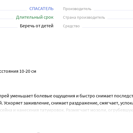
СПАСАТЕЛЬ
Производитель
Длительный срок
Страна производитель
Беречь от детей
Средство
стояния 10-20 см
рей уменьшает болевые ощущения и быстро снимает последст
 Ускоряет заживление, снимает раздражение, смягчает, успока
сейна и нанесения татуировок. Размягчает мозоли, огрубевшую