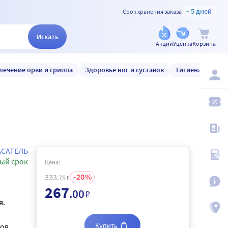
~ 5 дней
Срок хранения заказа
Искать
Акции
Уценка
Корзина
лечение орви и гриппа
Здоровье ног и суставов
Гигиена и уход
АСАТЕЛЬ
ый срок
Цена:
20
333
.75
₽
267
.00
₽
я.
Купить
ов,