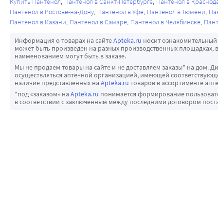
Купить Пантенол
Пантенол в Санкт-Петербурге
Пантенол в Краснод
Пантенол в Ростове-на-Дону
Пантенол в Уфе
Пантенол в Тюмени
Па
Пантенол в Казани
Пантенол в Самаре
Пантенол в Челябинске
Пант
Информация о товарах на сайте
Apteka.ru
носит ознакомительный 
может быть произведен на разных производственных площадках, в
наименованием могут быть в заказе.
Мы не продаем товары на сайте и не доставляем заказы* на дом. Д
осуществляться аптечной организацией, имеющей соответствующее
наличие представленных на
Apteka.ru
товаров в ассортименте апте
*под «заказом» на
Apteka.ru
понимается формирование пользовател
в соответствии с заключенным между последними договором пост