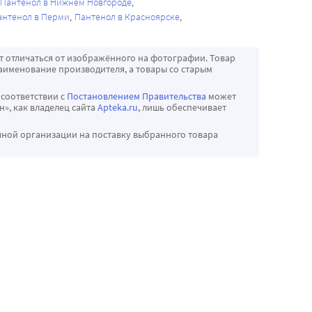
Пантенол в Нижнем Новгороде
антенол в Перми
Пантенол в Красноярске
т отличаться от изображённого на фотографии. Товар
аименование производителя, а товары со старым
 соответствии с
Постановлением Правительства
может
», как владелец сайта
Apteka.ru
, лишь обеспечивает
чной организации на поставку выбранного товара