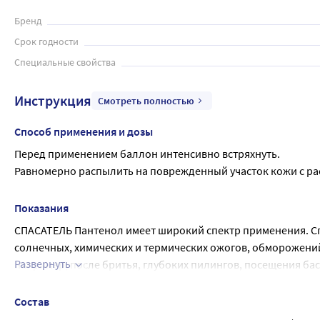
Бренд
Срок годности
Специальные свойства
Инструкция
Смотреть полностью
Способ применения и дозы
Перед применением баллон интенсивно встряхнуть.
Равномерно распылить на поврежденный участок кожи с рас
Показания
СПАСАТЕЛЬ Пантенол имеет широкий спектр применения. Сп
солнечных, химических и термических ожогов, обморожений.
Развернуть
например, после бритья, глубоких пилингов, посещения бас
незаменим в косметическом уходе за сухой кожей
Состав