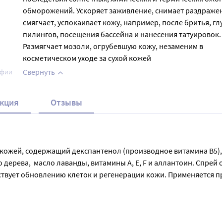
обморожений. Ускоряет заживление, снимает раздраже
смягчает, успокаивает кожу, например, после бритья, гл
пилингов, посещения бассейна и нанесения татуировок.
Размягчает мозоли, огрубевшую кожу, незаменим в
косметическом уходе за сухой кожей
Свернуть
афии
кция
Отзывы
а кожей, содержащий декспантенол (производное витамина В5), 
о дерева,  масло лаванды, витамины А, Е, F и аллантоин. Спр
твует обновлению клеток и регенерации кожи. Применяется пр
за кожей в повседневной жизни. Спрей образует стойкую пену, 
то позволяет использовать продукт длительное время.