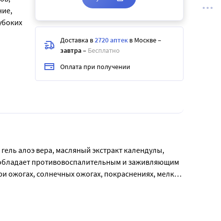
ние,
убоких
Доставка в
2720 аптек
в Москве
–
завтра
–
Бесплатно
Оплата при получении
гель алоэ вера, масляный экстракт календулы, 
ей обладает противовоспалительным и заживляющим 
и ожогах, солнечных ожогах, покраснениях, мелких 
имеет приятный запах, быстро впитывается, не 