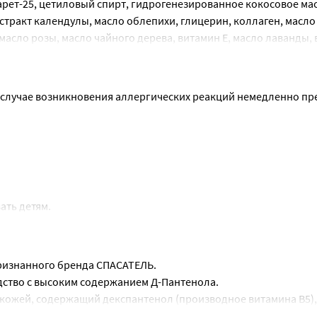
арет-25, цетиловый спирт, гидрогенезированное кокосовое мас
экстракт календулы, масло облепихи, глицерин, коллаген, масло
асло розы, масло чайного дерева, витамин Е, масло лаванды, в
 случае возникновения аллергических реакций немедленно пре
ать детям.
прямых солнечных лучей и открытых источников воспламенен
сточников огня.
 оболочки.
изнанного бренда СПАСАТЕЛЬ.
дство с высоким содержанием Д-Пантенола.
 парфюмерно-косметической продукции
 кожей, содержащий декспантенол (производное витамина В5), 
 ромашки, масло розы, масло чайного дерева, масло лаванды, в