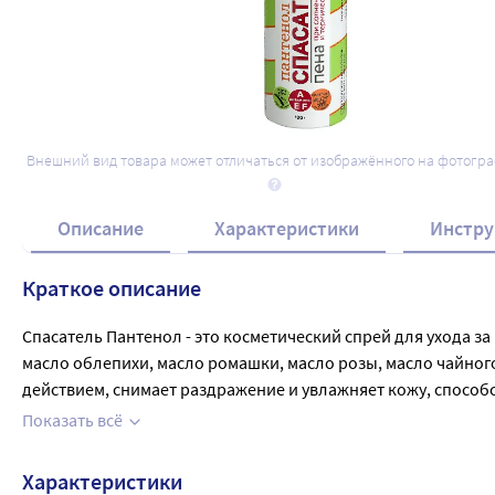
Внешний вид товара может отличаться от изображённого на фотогр
Описание
Характеристики
Инстру
Краткое описание
Спасатель Пантенол - это косметический спрей для ухода з
масло облепихи, масло ромашки, масло розы, масло чайног
действием, снимает раздражение и увлажняет кожу, способс
повреждениях кожи, а также в качестве средства для ухода 
Показать всё
оставляя следов на коже. В удобной упаковке 130 грамм, ч
Характеристики