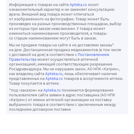
снижена скорость выведения препарата.
Информация о товарах на сайте
Apteka.ru
носит
Влияние на результаты лабораторных исследований
ознакомительный характер и не заменяет консультацию
врача. Внешний вид товара может отличаться
У пациентов, получавших лечение метамизолом, было 
от изображённого на фотографии. Товар может быть
зафиксировано изменение результатов лабораторных 
произведен на разных производственных площадках, выбор
из которых при заказе невозможен. У товара может
тестов, проводимых с использованием реакции 
измениться наименование производителя, а товары
Триндера и подобных реакций (например, анализ 
со старым наименованием могут быть в заказе.
концентрации креатинина, триглицеридов, холестерина 
Мы не продаем товары на сайте и не доставляем заказы*
на дом. Дистанционная продажа медикаментов (в том числе
ЛПВП и мочевой кислоты в сыворотке крови).
с доставкой на дом) в соответствии с
Постановлением
Влияние лекарственного препарата на способность 
Правительства
может осуществляться аптечной
организацией, имеющей соответствующее разрешение
управлять транспортными средствами, механизмами
Росздравнадзора. Мы не нарушаем закон. АО НПК «Катрен»,
В период лечения следует воздержаться от управления 
как владелец сайта
Apteka.ru
, лишь обеспечивает наличие
представленных на
Apteka.ru
товаров в ассортименте аптеки.
транспортными средствами и занятий другими 
Товар покупается в аптеке.
потенциально опасными видами деятельности, 
*под «заказом» на
Apteka.ru
понимается формирование
требующими повышенной концентрации внимания и 
пользователем сайта заявки в адрес поставщика (АО НПК
«Катрен») от имени аптечной организации на поставку
быстроты психомоторных реакций.
выбранного товара в соответствии с заключенным между
последними договором поставки