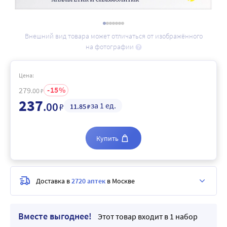
Внешний вид товара может отличаться от изображённого
на фотографии
Цена:
15
279
.00
₽
237
.00
за 1 ед.
₽
11
.85
₽
Купить
Доставка в
2720 аптек
в Москве
Вместе выгоднее!
Этот товар входит в 1 набор