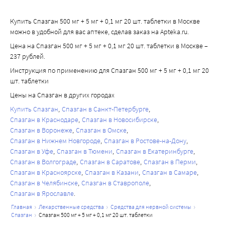
недостаточности, в результате которой требовалась 
трансплантация печени.
Купить Спазган 500 мг + 5 мг + 0,1 мг 20 шт. таблетки в Москве
можно в удобной для вас аптеке, сделав заказ на Apteka.ru.
Механизм метамизол-индуцированного поражения 
печени не совсем ясен, но имеющиеся данные указывают 
Цена на Спазган 500 мг + 5 мг + 0,1 мг 20 шт. таблетки в Москве –
237 рублей.
на его иммуноаллергическую природу.
Пациентов необходимо проинструктировать о том, что 
Инструкция по применению для Спазган 500 мг + 5 мг + 0,1 мг 20
им необходимо обратиться к лечащему врачу в случае 
шт. таблетки
появления симптомов, указывающих на поражение 
Цены на Спазган в других городах
печени. У таких пациентов следует прекратить 
Купить Спазган
Спазган в Санкт-Петербурге
применение метамизола и оценить функцию печени. Не 
Спазган в Краснодаре
Спазган в Новосибирске
следует возобновлять применение препарата у 
Спазган в Воронеже
Спазган в Омске
Спазган в Нижнем Новгороде
Спазган в Ростове-на-Дону
пациентов с наличием в анамнезе поражения печени в 
Спазган в Уфе
Спазган в Тюмени
Спазган в Екатеринбурге
период лечения метамизолом, если при этом не выявили 
Спазган в Волгограде
Спазган в Саратове
Спазган в Перми
других причин поражения печени.
Спазган в Красноярске
Спазган в Казани
Спазган в Самаре
Нарушение функции почек
Спазган в Челябинске
Спазган в Ставрополе
У пациентов с нарушением функции почек препарат 
Спазган в Ярославле
СПАЗГАН™ следует применять только после 
главная
лекарственные средства
средства для нервной системы
консультации врача, поскольку у этих пациентов 
спазган
спазган 500 мг + 5 мг + 0,1 мг 20 шт. таблетки