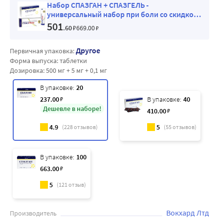
Набор СПАЗГАН + СПАЗГЕЛЬ -
универсальный набор при боли со скидкой
до 20%
501
.60
₽
669
.00
₽
Другое
Первичная упаковка:
Форма выпуска:
таблетки
Дозировка:
500 мг + 5 мг + 0,1 мг
В упаковке:
20
237
.00
₽
В упаковке:
40
Дешевле в наборе!
410
.00
₽
4.9
5
(
228
отзывов)
(
55
отзывов)
В упаковке:
100
663
.00
₽
5
(
121
отзыв)
Вокхард Лтд
Производитель