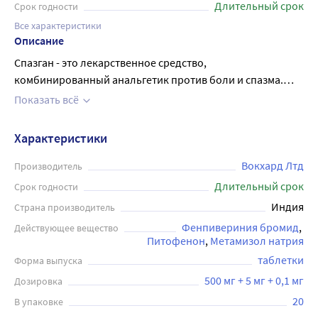
Длительный срок
Срок годности
Все характеристики
Описание
Спазган - это лекарственное средство,
комбинированный анальгетик против боли и спазма.
Таблетки содержат такие действующие вещества, как
Показать всё
метамизол натрия, питофенон и фенпивериния бромид,
которые усиливают друг друга, ускоряя начало действия
Характеристики
и продолжительность терапевтического эффекта.
Спазган помогает устранять боли различного
Вокхард Лтд
Производитель
происхождения, в том числе боли, возникающие при
Длительный срок
Срок годности
почечных и печеночных коликах, боли спастического
Индия
Страна производитель
характера по ходу кишечника, менструальные боли,
Фенпивериния бромид
Действующее вещество
мышечные боли, боли в суставах, боли при невралгии,
Питофенон
Метамизол натрия
миалгии и другие. Как вспомогательное средство может
таблетки
Форма выпуска
применяться для уменьшения болей после
500 мг + 5 мг + 0,1 мг
Дозировка
хирургических и диагностических вмешательств. Спазган
рекомендуется взрослым и детям старше 14 лет, детям
20
В упаковке