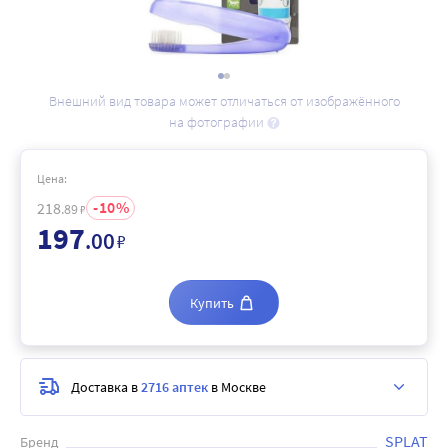
Внешний вид товара может отличаться от изображённого
на фотографии
Цена:
10
218
.89
₽
197
.00
₽
Купить
Доставка в
2716 аптек
в Москве
SPLAT
Бренд