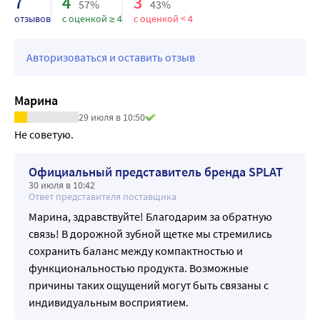
7
4
3
57%
43%
отверстия для вентиляции.
отзывов
с оценкой ≥ 4
с оценкой < 4
Благодаря этому щетина не пачкается и не 
деформируется в сумке или косметичке.
Авторизоваться и оставить отзыв
Щетина дорожной щетки самой популярной средней 
жесткости с утонченными кончиками для максимально 
эффективного и бережного очищения межзубных 
Марина
промежутков.
29 июля в 10:50
Подходит даже для чувствительных зубов.
Не советую.
Специальные особенности: Без фтора.
Результат: Клинически доказано:
Официальный представитель бренда SPLAT
Реминерализующий эффект - 66,8%;
30 июля в 10:42
Ответ представителя поставщика
Очищающий эффект - 61,4%;
Марина, здравствуйте! Благодарим за обратную
Десенситивный эффект - 55,4%;
связь! В дорожной зубной щетке мы стремились
Отбеливающий эффект - 1,5 тона за четыре недели по 
сохранить баланс между компактностью и
шкале VITAPAN.
функциональностью продукта. Возможные
причины таких ощущений могут быть связаны с
индивидуальным восприятием.