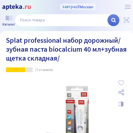
завтра
в
Москве
Каталог
Splat professional набор дорожный/
зубная паста biocalcium 40 мл+зубная
щетка складная/
(
7
отзывов)