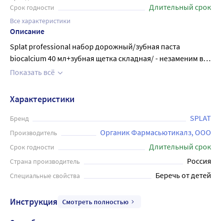
Длительный срок
Срок годности
Все характеристики
Описание
Splat professional набор дорожный/зубная паста
biocalcium 40 мл+зубная щетка складная/ - незаменим в
дороге и путешествиях для ежедневной гигиены полости
Показать всё
рта. В набор входят: паста зубная 40 мл, в тубе и щётка
зубная складная с щетиной средней жесткости. Паста
Характеристики
предназначена для восстановления эмали и снижения
чувствительности зубов. Дорожная зубная щетка
SPLAT
Бренд
сочетает привлекательный дизайн и высокую
Органик Фармасьютикалз, ООО
Производитель
эргономичность. Её удобно хранить: в сложенном виде
Длительный срок
Срок годности
щетинки закрыты нижней частью ручки, в которой
Россия
Страна производитель
предусмотрены отверстия для вентиляции. Благодаря
Беречь от детей
Специальные свойства
этому щетина не пачкается и не деформируется в сумке
или косметичке. ВНИМАНИЕ!!! При заказе отсутствует
возможность выбрать определённый цвет.
Инструкция
Смотреть полностью