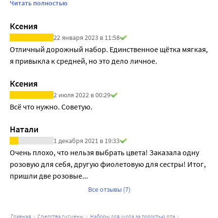
Берем биокальцый, в нем много абразивного 
Читать полностью
наполнителя - подойдёт любителям кофе и курения.

Ксения
Мне больше нравится походный набор от capitano , но у 
22 января 2023 в 11:58
нас его не видел.
Отличный дорожный набор. Единственное щётка мягкая, 
я привыкла к средней, но это дело личное. 
Ксения
2 июля 2022 в 00:29
Всё что нужно. Советую.
Натали
1 декабря 2021 в 19:33
Очень плохо, что нельзя выбрать цвета! Заказала одну 
розовую для себя, другую фиолетовую для сестры! Итог, 
пришли две розовые... 
Все отзывы (7)
главная
средства гигиены
наборы для ухода за полостью рта