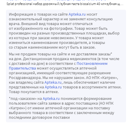
splat professional набор дорожный/зубная паста biocalcium 40 мл+зубная щетка складная/
Информация о товарах на сайте
Apteka.ru
носит
ознакомительный характер и не заменяет консультацию
врача. Внешний вид товара может отличаться
от изображённого на фотографии. Товар может быть
произведен на разных производственных площадках, выбор
из которых при заказе невозможен. У товара может
измениться наименование производителя, а товары
со старым наименованием могут быть в заказе.
Мы не продаем товары на сайте и не доставляем заказы*
на дом. Дистанционная продажа медикаментов (в том числе
с доставкой на дом) в соответствии с
Постановлением
Правительства
может осуществляться аптечной
организацией, имеющей соответствующее разрешение
Росздравнадзора. Мы не нарушаем закон. АО НПК «Катрен»,
как владелец сайта
Apteka.ru
, лишь обеспечивает наличие
представленных на
Apteka.ru
товаров в ассортименте аптеки.
Товар покупается в аптеке.
*под «заказом» на
Apteka.ru
понимается формирование
пользователем сайта заявки в адрес поставщика (АО НПК
«Катрен») от имени аптечной организации на поставку
выбранного товара в соответствии с заключенным между
последними договором поставки