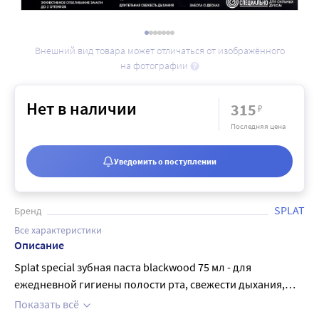
Внешний вид товара может отличаться от изображённого
на фотографии
Нет в наличии
315
₽
Последняя цена
Уведомить о поступлении
SPLAT
Бренд
Все характеристики
Описание
Splat special зубная паста blackwood 75 мл - для
ежедневной гигиены полости рта, свежести дыхания,
эффективного осветления эмали. Зубные пасты этой
Показать всё
серии обладают богатым составом насыщенным