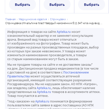
индивидуальной
индивидуальной
индивидуальной
Выбрать
Выбрать
Выбрать
упаковке
упаковке
упаковке
главная
медицинские изделия
спринцовки
спринцовка спп-альпина пласт твердый наконечник б 11 347 мл в индивидуальной упаковке
Информация о товарах на сайте
Apteka.ru
носит
ознакомительный характер и не заменяет консультацию
врача. Внешний вид товара может отличаться
от изображённого на фотографии. Товар может быть
произведен на разных производственных площадках, выбор
из которых при заказе невозможен. У товара может
измениться наименование производителя, а товары
со старым наименованием могут быть в заказе.
Мы не продаем товары на сайте и не доставляем заказы*
на дом. Дистанционная продажа медикаментов (в том числе
с доставкой на дом) в соответствии с
Постановлением
Правительства
может осуществляться аптечной
организацией, имеющей соответствующее разрешение
Росздравнадзора. Мы не нарушаем закон. АО НПК «Катрен»,
как владелец сайта
Apteka.ru
, лишь обеспечивает наличие
представленных на
Apteka.ru
товаров в ассортименте аптеки.
Товар покупается в аптеке.
*под «заказом» на
Apteka.ru
понимается формирование
пользователем сайта заявки в адрес поставщика (АО НПК
«Катрен») от имени аптечной организации на поставку