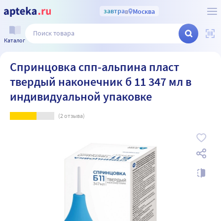
завтра
в
Москва
Каталог
Спринцовка спп-альпина пласт
твердый наконечник б 11 347 мл в
индивидуальной упаковке
(
2
отзыва)