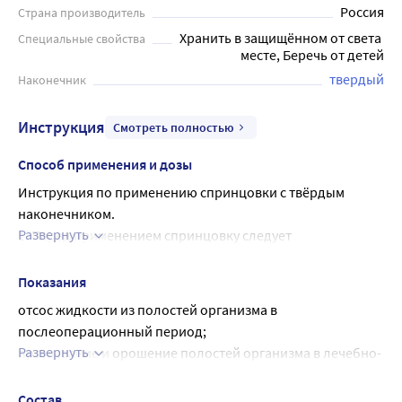
Россия
Страна производитель
Хранить в защищённом от света 
Специальные свойства
месте, Беречь от детей
твердый
Наконечник
Инструкция
Смотреть полностью
Способ применения и дозы
Инструкция по применению спринцовки с твёрдым 
наконечником.
Развернуть
1. Перед применением спринцовку следует 
продезинфицировать, предварительно разъединив 
баллон и наконечник. Баллон дезинфицируют 
Показания
кипячением в дистиллированной воде в течение 10±5 
отсос жидкости из полостей организма в 
минут, полиэтиленовый наконечник - погружением в 3% 
послеоперационный период;
раствор перекиси водорода.
Развернуть
промывание и орошение полостей организма в лечебно-
2. В лечебных учреждениях баллон и наконечник 
профилактических целях.
дезинфицируют погружением в 3% раствор перекиси 
Состав