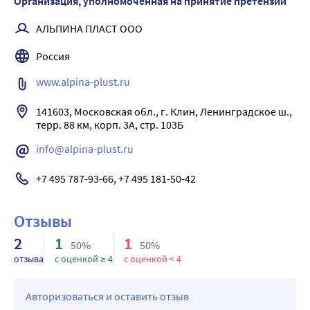
Организация, уполномоченная на принятие претензий
наконечником «Альпина Пласт»:
наконечник высокого качества
АЛЬПИНА ПЛАСТ ООО
отсутствие заусенцев, шероховатостей, неровностей
Россия
гипоаллергенный материал наконечника и баллона
большой выбор типоразмеров
www.alpina-plust.ru
индивидуальная картонная упаковка
141603, Московская обл., г. Клин, Ленинградское ш., 
терр. 88 км, корп. 3А, стр. 103Б
info@alpina-plust.ru
+7 495 787-93-66, +7 495 181-50-42
Отзывы
2
1
1
50%
50%
отзыва
с оценкой ≥ 4
с оценкой < 4
Авторизоваться и оставить отзыв