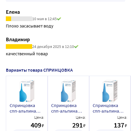
Елена
10 мая в 12:45
Плохо засасывает воду
Владимир
24 декабря 2025 в 12:10
качественный товар
Варианты товара СПРИНЦОВКА
Спринцовка
Спринцовка
Спринцовка
спп-альпина
спп-альпина
спп-альпина
пласт мягкий
пласт мягкий
пласт мягкий
Цена:
Цена:
Цена:
наконечник а 16
наконечник а 13
наконечник а 3
409
291
137
₽
₽
₽
700 мл в
317 мл в
27 мл в