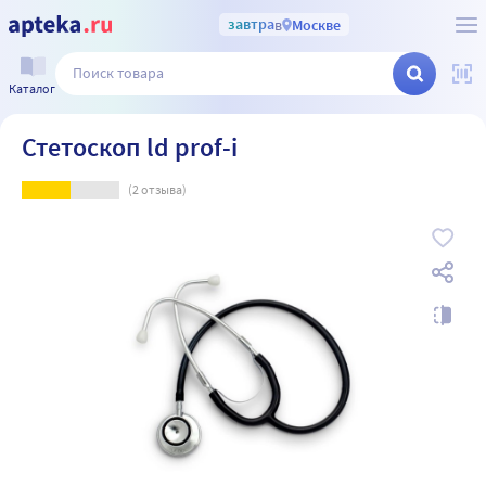
завтра
в
Москве
Каталог
Стетоскоп ld prof-i
(
2
отзыва)