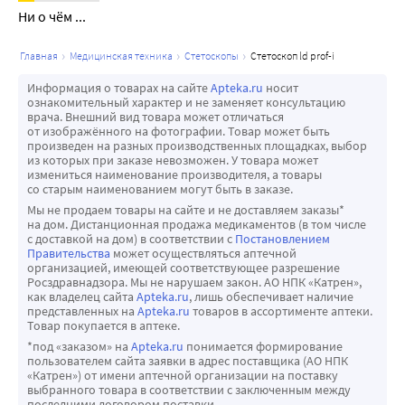
Ни о чём ...
главная
медицинская техника
стетоскопы
стетоскоп ld prof-i
Информация о товарах на сайте
Apteka.ru
носит
ознакомительный характер и не заменяет консультацию
врача. Внешний вид товара может отличаться
от изображённого на фотографии. Товар может быть
произведен на разных производственных площадках, выбор
из которых при заказе невозможен. У товара может
измениться наименование производителя, а товары
со старым наименованием могут быть в заказе.
Мы не продаем товары на сайте и не доставляем заказы*
на дом. Дистанционная продажа медикаментов (в том числе
с доставкой на дом) в соответствии с
Постановлением
Правительства
может осуществляться аптечной
организацией, имеющей соответствующее разрешение
Росздравнадзора. Мы не нарушаем закон. АО НПК «Катрен»,
как владелец сайта
Apteka.ru
, лишь обеспечивает наличие
представленных на
Apteka.ru
товаров в ассортименте аптеки.
Товар покупается в аптеке.
*под «заказом» на
Apteka.ru
понимается формирование
пользователем сайта заявки в адрес поставщика (АО НПК
«Катрен») от имени аптечной организации на поставку
выбранного товара в соответствии с заключенным между
последними договором поставки