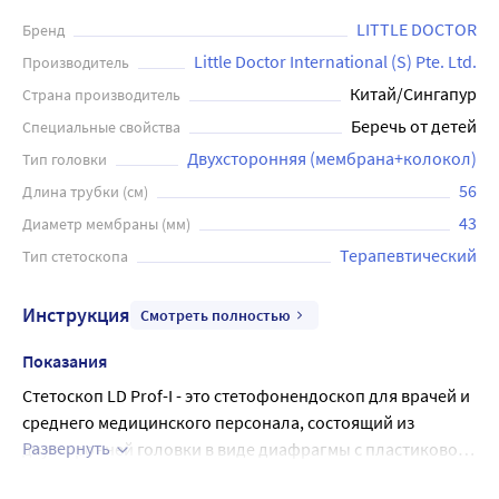
LITTLE DOCTOR
Бренд
Little Doctor International (S) Pte. Ltd.
Производитель
Китай/Сингапур
Страна производитель
Беречь от детей
Специальные свойства
Двухсторонняя (мембрана+колокол)
Тип головки
56
Длина трубки (см)
43
Диаметр мембраны (мм)
Терапевтический
Тип стетоскопа
Инструкция
Смотреть полностью
Показания
Стетоскоп LD Prof-I - это стетофонендоскоп для врачей и 
среднего медицинского персонала, состоящий из 
Развернуть
двусторонней головки в виде диафрагмы с пластиковой 
мембраной и открытого колокола , соединительной 