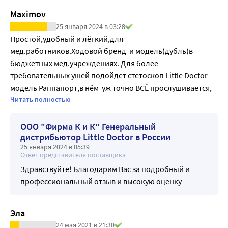
Наличие таблички для имени нет
Maximov
25 января 2024 в 03:28
Простой,удобный и лёгкий,для  
мед.работников.Ходовой бренд  и модель(дубль)в 
бюджетных мед.учреждениях. Для более 
требовательных ушей подойдет стетоскоп Little Doctor 
модель Раппапорт,в нём  уж точно ВСЁ прослушивается, 
даже в шумном кабинете) Головки во всех проф.моделях 
Читать полностью
имеют удобное переключение с мембраны на колокол 
поворотом на 180*  до щелчка и обратно.
ООО "Фирма К и К" Генеральный
дистрибьютор Little Doctor в России
25 января 2024 в 05:39
Ответ представителя поставщика
Здравствуйте! Благодарим Вас за подробный и
профессиональный отзыв и высокую оценку
Эла
24 мая 2021 в 21:30