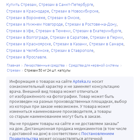
Купить Стрезам
Стрезам в Санкт-Петербурге
Стрезам в Краснодаре
Стрезам в Новосибирске
Стрезам в Воронеже
Стрезам в Омске
Стрезам в Нижнем Новгороде
Стрезам в Ростове-на-Дону
Стрезам в Уфе
Стрезам в Тюмени
Стрезам в Екатеринбурге
Стрезам в Волгограде
Стрезам в Саратове
Стрезам в Перми
Стрезам в Красноярске
Стрезам в Казани
Стрезам в Самаре
Стрезам в Челябинске
Стрезам в Ставрополе
Стрезам в Ярославле
главная
лекарственные средства
средства для нервной системы
стрезам
стрезам 50 мг 24 шт. капсулы
Информация о товарах на сайте
Apteka.ru
носит
ознакомительный характер и не заменяет консультацию
врача. Внешний вид товара может отличаться
от изображённого на фотографии. Товар может быть
произведен на разных производственных площадках, выбор
из которых при заказе невозможен. У товара может
измениться наименование производителя, а товары
со старым наименованием могут быть в заказе.
Мы не продаем товары на сайте и не доставляем заказы*
на дом. Дистанционная продажа медикаментов (в том числе
с доставкой на дом) в соответствии с
Постановлением
Правительства
может осуществляться аптечной