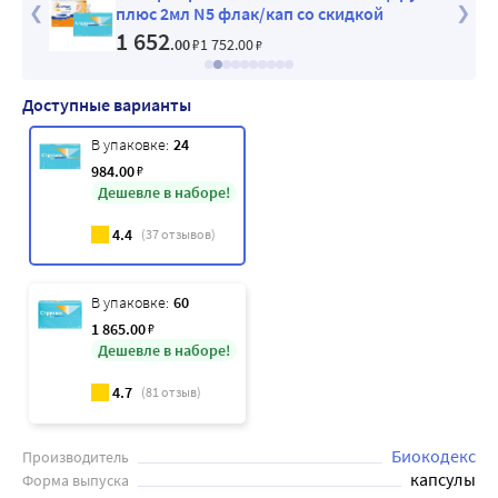
плюс 2мл N5 флак/кап со скидкой
1 652
.00
₽
1 752
.00
₽
Доступные варианты
В упаковке:
24
984
.00
₽
Дешевле в наборе!
4.4
(
37
отзывов)
В упаковке:
60
1 865
.00
₽
Дешевле в наборе!
4.7
(
81
отзыв)
Биокодекс
Производитель
капсулы
Форма выпуска