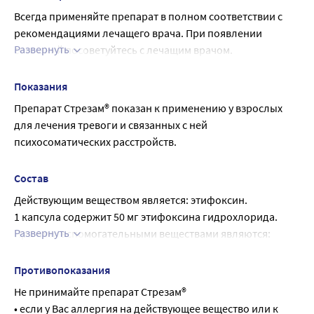
Всегда применяйте препарат в полном соответствии с 
рекомендациями лечащего врача. При появлении 
Развернуть
сомнений посоветуйтесь с лечащим врачом.
Рекомендуемая доза
Доза препарата определяется врачом индивидуально в 
Показания
зависимости от Вашего состояния.
Препарат Стрезам® показан к применению у взрослых 
Рекомендуемая доза составляет по 1 капсуле 3 раза в 
для лечения тревоги и связанных с ней 
день, или по 2 капсулы 2 раза в день (150 - 200 мг/сут).
психосоматических расстройств.
В случае пропуска приёма препарата не следует 
удваивать дозу при следующем приеме.
Состав
Продолжительность лечения - от нескольких дней до 4-6 
Действующим веществом является: этифоксин.
недель, в зависимости от состояния больного.
1 капсула содержит 50 мг этифоксина гидрохлорида.
Применение у детей и подростков
Развернуть
Прочими вспомогательными веществами являются: 
Применение препарата у детей в возрасте до 18 лет 
лактозы моногидрат, тальк, целлюлоза 
противопоказано.
микрокристаллическая, кремния диоксид коллоидный 
Путь и (или) способ введения
Противопоказания
безводный, магния стеарат.
Внутрь, с небольшим количеством воды.
Не принимайте препарат Стрезам®
Оболочка капсулы: титана диоксид (Е171), желатин, 
Продолжительность терапии
• если у Вас аллергия на действующее вещество или к 