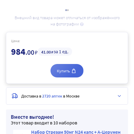
Внешний вид товара может отличаться от изображённого
на фотографии
Цена:
984
.00
за 1 ед.
₽
41
.00
₽
Купить
Доставка в
2720 аптек
в Москве
Вместе выгоднее!
Этот товар входит в 10 наборов
ерумен
Набор Стрезам 50мг N24 капс + А-Церумен