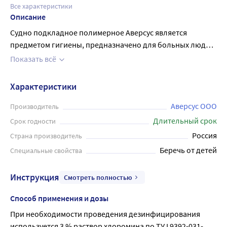
Все характеристики
Описание
Судно подкладное полимерное Aверсус является
предметом гигиены, предназначено для больных людей
и людей преклонного возраста. Судно представляет
Показать всё
собой цельнолитую пластмассовую конструкцию,
устойчивую к воздействию агрессивных биологических
Характеристики
жидкостей организма человека: мочи и пота. Судно
может использоваться как в медицинских учреждениях,
Аверсус ООО
Производитель
так и в быту. Судно выдерживает равномерно
Длительный срок
Срок годности
распределённую нагрузку массой не менее 50 кг. Объем
Россия
Страна производитель
вмещающейся жидкости - не менее 2 литров. При
Беречь от детей
Специальные свойства
необходимости проведения дезинфицирования
используется 3 % раствор хлоромина .
Инструкция
Смотреть полностью
Способ применения и дозы
При необходимости проведения дезинфицирования 
используется 3 % раствор хлоромина по ТУ I 9392-031-