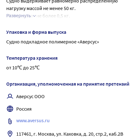
Судно выдерживает равномерно распределённую 
судна в соответствии с рекомендациями по применению.
нагрузку массой не менее 50 кг.
Изготовитель не несет ответственности за травмы и 
Развернуть
Масса судна - не более 0,5 кг.
повреждения, полученные при нарушении условий 
Объем вмещающейся жидкости - не менее 2 литров.
эксплуатации продукции или при использовании ее не 
Срок службы судна - не менее 3 лет.
Упаковка и форма выпуска
по назначению.
Судно представляет собой цельнолитую пластмассовую 
Судно подкладное полимерное «Аверсус»
конструкцию, устойчивую к воздействию агрессивных 
биологических жидкостей организма человека: мочи и 
Температура хранения
пота.
от 10℃ до 25℃
Организация, уполномоченная на принятие претензий
Аверсус ООО
Россия
www.aversus.ru
117461, г. Москва, ул. Каховка, д. 20, стр.2, каб.2В