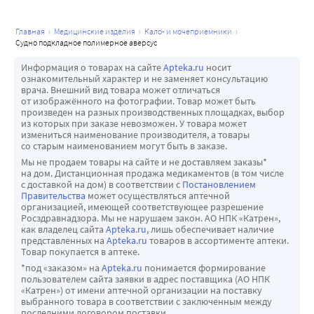
главная
медицинские изделия
кало- и мочеприемники
судно подкладное полимерное аверсус
Информация о товарах на сайте
Apteka.ru
носит
ознакомительный характер и не заменяет консультацию
врача. Внешний вид товара может отличаться
от изображённого на фотографии. Товар может быть
произведен на разных производственных площадках, выбор
из которых при заказе невозможен. У товара может
измениться наименование производителя, а товары
со старым наименованием могут быть в заказе.
Мы не продаем товары на сайте и не доставляем заказы*
на дом. Дистанционная продажа медикаментов (в том числе
с доставкой на дом) в соответствии с
Постановлением
Правительства
может осуществляться аптечной
организацией, имеющей соответствующее разрешение
Росздравнадзора. Мы не нарушаем закон. АО НПК «Катрен»,
как владелец сайта
Apteka.ru
, лишь обеспечивает наличие
представленных на
Apteka.ru
товаров в ассортименте аптеки.
Товар покупается в аптеке.
*под «заказом» на
Apteka.ru
понимается формирование
пользователем сайта заявки в адрес поставщика (АО НПК
«Катрен») от имени аптечной организации на поставку
выбранного товара в соответствии с заключенным между
последними договором поставки