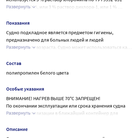
Развернуть
00203306-2003, или 3 % раствор дихлора-1, или 1 % 
раствор сульфохлоронтина. Допускается тепловая 
обработка.
Показания
Судно подкладное является предметом гигиены, 
предназначено для больных людей и людей 
Развернуть
преклонного возраста. Судно может использоваться как 
в медицинских учреждениях, так и в быту.
Состав
полипропилен белого цвета
Особые указания
ВНИМАНИЕ! НАГРЕВ ВЫШЕ 70°С ЗАПРЕЩЕН!
По окончании эксплуатации или срока хранения судна 
Развернуть
подлежат утилизации в ближайший контейнер для 
общебытовых отходов. При существовании 
потенциальной опасности инфицирования, перед 
Описание
утилизацией необходимо произвести дезинфекцию 