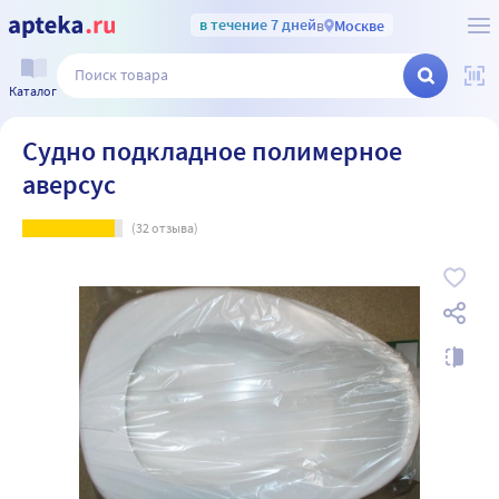
в течение 7 дней
в
Москве
Каталог
Судно подкладное полимерное
аверсус
(
32
отзыва)