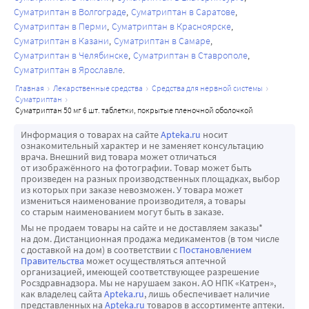
Суматриптан в Волгограде
Суматриптан в Саратове
Суматриптан в Перми
Суматриптан в Красноярске
Суматриптан в Казани
Суматриптан в Самаре
Суматриптан в Челябинске
Суматриптан в Ставрополе
Суматриптан в Ярославле
главная
лекарственные средства
средства для нервной системы
суматриптан
суматриптан 50 мг 6 шт. таблетки, покрытые пленочной оболочкой
Информация о товарах на сайте
Apteka.ru
носит
ознакомительный характер и не заменяет консультацию
врача. Внешний вид товара может отличаться
от изображённого на фотографии. Товар может быть
произведен на разных производственных площадках, выбор
из которых при заказе невозможен. У товара может
измениться наименование производителя, а товары
со старым наименованием могут быть в заказе.
Мы не продаем товары на сайте и не доставляем заказы*
на дом. Дистанционная продажа медикаментов (в том числе
с доставкой на дом) в соответствии с
Постановлением
Правительства
может осуществляться аптечной
организацией, имеющей соответствующее разрешение
Росздравнадзора. Мы не нарушаем закон. АО НПК «Катрен»,
как владелец сайта
Apteka.ru
, лишь обеспечивает наличие
представленных на
Apteka.ru
товаров в ассортименте аптеки.