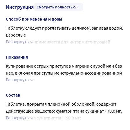
Инструкция
Смотреть полностью
Способ применения и дозы
Таблетку следует проглатывать целиком, запивая водой.
Взрослые
Развернуть
Суматриптан применяется для интермиттирующей 
терапии приступов мигрени. Препарат не следует 
применять в профилактических целях.
Показания
Лечение суматриптаном следует начинать как можно 
Купирование острых приступов мигрени с аурой или без 
раньше после возникновения приступа мигрени, но 
нее, включая приступы менструально-ассоциированной 
препарат одинаково эффективен на любой стадии 
Развернуть
мигрени.
приступа.
Суматриптан следует применять только у пациентов с 
Рекомендованная доза препарата Суматриптан - 50 мг, в 
установленным диагнозом мигрень.
Состав
некоторых случаях доза может быть увеличена до 100 мг.
Таблетка, покрытая пленочной оболочкой, содержит:
В течение любого 24 ч периода максимальная доза 
Действующее вещество: суматриптана сукцинат - 70,0 мг, 
препарата Суматриптан не должна превышать 300 мг.
Развернуть
в пересчете на суматриптан - 50,0 мг;
Если пациент почувствовал улучшение после первой 
Вспомогательные вещества: лактозы моногидрат (сахар 
дозы, а затем симптомы возобновились, можно принять 