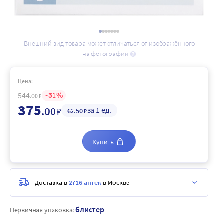
Внешний вид товара может отличаться от изображённого
на фотографии
Цена:
31
544
.00
₽
375
.00
за 1 ед.
₽
62
.50
₽
Купить
Доставка в
2716 аптек
в Москве
блистер
Первичная упаковка: