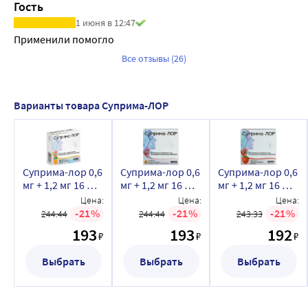
Гость
1 июня в 12:47
Применили помогло
Все отзывы (26)
Варианты товара Суприма-ЛОР
Суприма-лор 0,6
Суприма-лор 0,6
Суприма-лор 0,6
мг + 1,2 мг 16 шт.
мг + 1,2 мг 16 шт.
мг + 1,2 мг 16 шт.
таблетки для
таблетки для
таблетки для
Цена:
Цена:
Цена:
рассасывания со
рассасывания со
рассасывания со
21
21
21
244.44
244.44
243.33
вкусом и
вкусом и
вкусом и
193
193
192
₽
₽
₽
ароматом
ароматом
ароматом
ананаса
апельсина
клубники
Выбрать
Выбрать
Выбрать