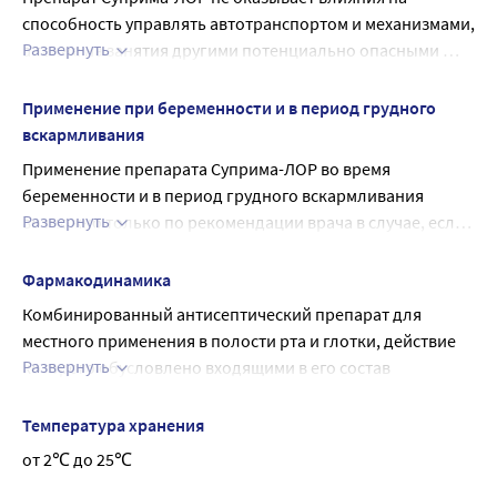
При появлении вышеуказанных или иных побочных 
способность управлять автотранспортом и механизмами, 
реакций, не указанных в инструкции, следует прекратить 
Развернуть
а также на занятия другими потенциально опасными 
применение препарата и обратиться к врачу.
видами деятельности, требующими повышенной 
концентрации внимания и быстроты психомоторных 
Применение при беременности и в период грудного
реакций.
вскармливания
Применение препарата Суприма-ЛОР во время 
беременности и в период грудного вскармливания 
Развернуть
возможно только по рекомендации врача в случае, если 
предполагаемая польза для матери превышает 
потенциальный риск для плода и ребенка.
Фармакодинамика
Комбинированный антисептический препарат для 
местного применения в полости рта и глотки, действие 
Развернуть
которого обусловлено входящими в его состав 
компонентами.
Фармакодинамика
Температура хранения
Амилметакрезол - производное фенола, антисептик.
от 2℃ до 25℃
2,4-дихлорбензиловый спирт является производным 