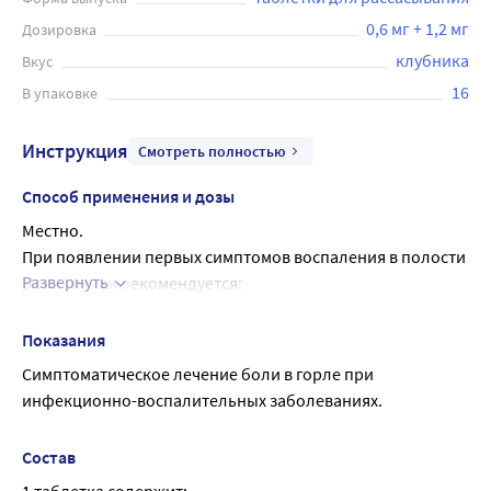
0,6 мг + 1,2 мг
Дозировка
клубника
Вкус
16
В упаковке
Инструкция
Смотреть полностью
Способ применения и дозы
Местно.
При появлении первых симптомов воспаления в полости 
Развернуть
рта и глотки рекомендуется:
Взрослым - рассасывать по 1 таблетке каждые 2 часа.
Максимальная суточная доза - 8 таблеток.
Показания
Детям старше 6 лет - рассасывать по 1 таблетке каждые 4 
Симптоматическое лечение боли в горле при 
часа.
инфекционно-воспалительных заболеваниях.
Таблетку следует рассасывать до полного растворения.
Продолжительность курса лечения - не более 3 дней.
Состав
Если при приеме препарата в течение 3 дней симптомы 