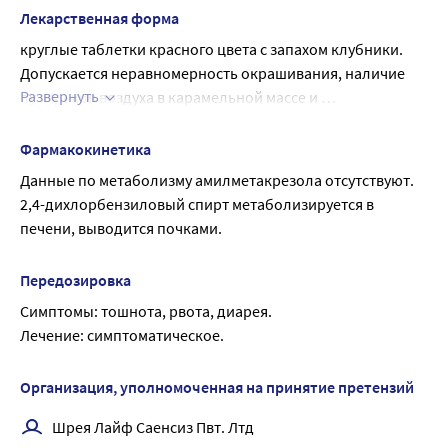
бензола, антисептик.
Лекарственная форма
Механизм действия амилметакрезола и 2,4-
круглые таблетки красного цвета с запахом клубники. 
дихлорбензилового спирта связан с коагуляцией белков 
Допускается неравномерность окрашивания, наличие 
микробных и грибковых клеток, а также с 
Развернуть
пузырьков воздуха в карамельной массе и 
взаимодействием с липидами клеточных мембран, что 
незначительная неровность поверхности и краев 
определяет эффективность против возбудителей.
таблеток. Возможно появление белого налета.
Препарат Суприма-ЛОР оказывает антисептическое 
Фармакокинетика
действие, активен в отношении грамположительных и 
Данные по метаболизму амилметакрезола отсутствуют.
грамотрицательных микроорганизмов, обладает 
2,4-дихлорбензиловый спирт метаболизируется в 
антимикотическим действием.
печени, выводится почками.
Передозировка
Симптомы: тошнота, рвота, диарея.
Лечение: симптоматическое.
Организация, уполномоченная на принятие претензий
Шрея Лайф Саенсиз Пвт. Лтд