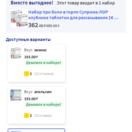
Вместе выгоднее!
Этот товар входит в 1 набор
Набор при боли в горле Суприма-ЛОР
клубника таблетки для рассасывания 16 шт
x2 со скидкой
362
.00
₽
486
.66
₽
Доступные варианты
Вкус:
ананас
193
.00
₽
Дешевле в наборе!
5
(
12
отзывов)
Вкус:
апельсин
193
.00
₽
Дешевле в наборе!
5
(
22
отзыва)