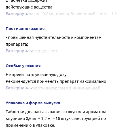
1 таблетка содержит:
сохраняются, необходимо прекратить лечение и 
действующие вещества:
обратиться к врачу.
Развернуть
амилметакрезол - 0,6 мг, дихлорбензиловый спирт - 1,2 
мг;
вспомогательные вещества:
Противопоказания
сахароза, декстроза жидкая [декстроза, олиго- и 
• повышенная чувствительность к компонентам 
полисахариды] 83 % в пересчете на сухое вещество, 
препарата;
лимонная кислота, левоментол, краситель пунцовый 
Развернуть
• детский возраст до 6 лет;
[Понсо 4R] (Е 124), ароматизатор клубничный;
• дефицит сахарозы/изомальтазы, непереносимость 
фруктозы, глюкозо-галактозная мальабсорбция.
Особые указания
С осторожностью
Не превышать указанную дозу.
Беременность, период грудного вскармливания, 
Рекомендуется применять препарат максимально 
сахарный диабет.
Развернуть
возможным коротким курсом и в минимальной 
эффективной дозе, необходимой для устранения 
симптомов.
Упаковка и форма выпуска
При сохранении симптомов или при появлении 
Таблетки для рассасывания со вкусом и ароматом 
повышения температуры тела или головной боли, 
клубники 0,6 мг + 1,2 мг - 16 штук с инструкцией по 
следует обратиться к врачу.
применению в упаковке.