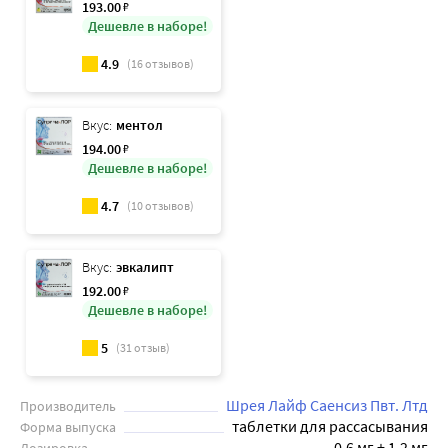
193
.00
₽
Дешевле в наборе!
4.9
(
16
отзывов)
Вкус:
ментол
194
.00
₽
Дешевле в наборе!
4.7
(
10
отзывов)
Вкус:
эвкалипт
192
.00
₽
Дешевле в наборе!
5
(
31
отзыв)
Шрея Лайф Саенсиз Пвт. Лтд
Производитель
таблетки для рассасывания
Форма выпуска
0,6 мг + 1,2 мг