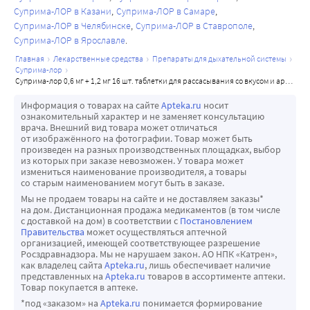
Суприма-ЛОР в Казани
Суприма-ЛОР в Самаре
Суприма-ЛОР в Челябинске
Суприма-ЛОР в Ставрополе
Суприма-ЛОР в Ярославле
главная
лекарственные средства
препараты для дыхательной системы
суприма-лор
суприма-лор 0,6 мг + 1,2 мг 16 шт. таблетки для рассасывания со вкусом и ароматом клубники
Информация о товарах на сайте
Apteka.ru
носит
ознакомительный характер и не заменяет консультацию
врача. Внешний вид товара может отличаться
от изображённого на фотографии. Товар может быть
произведен на разных производственных площадках, выбор
из которых при заказе невозможен. У товара может
измениться наименование производителя, а товары
со старым наименованием могут быть в заказе.
Мы не продаем товары на сайте и не доставляем заказы*
на дом. Дистанционная продажа медикаментов (в том числе
с доставкой на дом) в соответствии с
Постановлением
Правительства
может осуществляться аптечной
организацией, имеющей соответствующее разрешение
Росздравнадзора. Мы не нарушаем закон. АО НПК «Катрен»,
как владелец сайта
Apteka.ru
, лишь обеспечивает наличие
представленных на
Apteka.ru
товаров в ассортименте аптеки.
Товар покупается в аптеке.
*под «заказом» на
Apteka.ru
понимается формирование