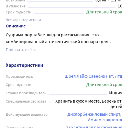
Дозировка
16
В упаковке
Длительный срок
Срок годности
Все характеристики
Описание
Суприма-лор таблетки для рассасывания - это
комбинированный антисептический препарат для
местного применения в полости рта и глотки. Оказывает
Показать всё
противомикробное действие. Активен в отношении
грамположительных и грамотрицательных
Характеристики
микроорганизмов. Эффективность препарата
обусловлена наличием двух антибактериальных
Шрея Лайф Саенсиз Пвт. Лтд
Производитель
компонентов широкого спектра действия. Каждая
Длительный срок
Срок годности
таблетка содержит активные вещества:
Индия
Страна производитель
дихлорбензиловый спирт и амилметакрезол.
Хранить в сухом месте, Беречь от 
Специальные свойства
Применяется для симптоматического лечения
детей
инфекционно-воспалительных заболеваний полости рта
Дихлорбензиловый спирт
Действующее вещество
и глотки. Таблетки имеют приятный вкус клубники.
Амилметакрезол
Рекомендуется взрослым и детям старше 6 лет.
таблетки для рассасывания
Форма выпуска