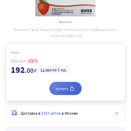
Внешний вид товара может отличаться от изображённого
на фотографии
Цена:
21
243
.33
₽
192
.00
за 1 ед.
₽
12
.00
₽
Купить
Доставка в
2727 аптек
в Москве