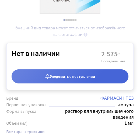
Внешний вид товара может отличаться от изображённого
на фотографии
Нет в наличии
2 575
₽
Последняя цена
Уведомить о поступлении
ФАРМАСИНТЕЗ
Бренд
ампула
Первичная упаковка
раствор для внутримышечного
Форма выпуска
введения
1 мл
Объем (мл)
Все характеристики