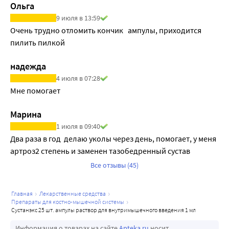
Ольга
9 июля в 13:59
Очень трудно отломить кончик   ампулы, приходится 
пилить пилкой
надежда
4 июля в 07:28
Мне помогает
Марина
1 июля в 09:40
Два раза в год  делаю уколы через день, помогает, у меня 
артроз2 степень и заменен тазобедренный сустав
Все отзывы (45)
главная
лекарственные средства
препараты для костно-мышечной системы
сустанэкс 25 шт. ампулы раствор для внутримышечного введения 1 мл
Информация о товарах на сайте
Apteka.ru
носит