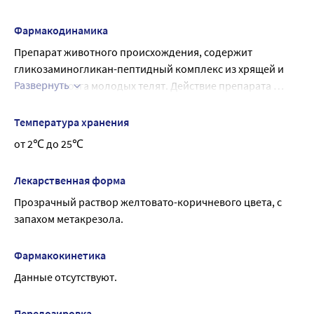
При одновременном применении с непрямыми 
антикоагулянтами, антиагрегантными средствами и 
Фармакодинамика
фибринолитиками возможно усиление их действия.
Препарат животного происхождения, содержит 
гликозаминогликан-пептидный комплекс из хрящей и 
Развернуть
костного мозга молодых телят. Действие препарата 
обусловлено совокупным действием его активных 
компонентов. Нормализует обмен веществ в хрящевой 
Температура хранения
гиалиновой ткани: усиливает биосинтез 
от 2℃ до 25℃
сульфатированных мукополисахаридов и коллагена, 
стимулирует регенерацию суставного хряща, уменьшает 
Лекарственная форма
активность ферментов и тормозит катаболические 
Прозрачный раствор желтовато-коричневого цвета, с 
процессы в хрящевой ткани.
запахом метакрезола.
Фармакокинетика
Данные отсутствуют.
Передозировка