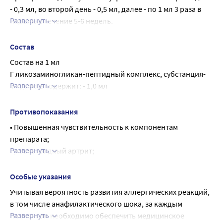
- 0,3 мл, во второй день - 0,5 мл, далее - по 1 мл 3 раза в 
Развернуть
неделю в течение 5-6 недель.
Повторный курс лечения - после консультации с врачом 
по той же схеме.
Состав
Состав на 1 мл
Г ликозаминогликан-пептидный комплекс, субстанция-
Развернуть
жидкость содержит: - 1,0 мл
действующее вещество:
гликозаминогликан-пептидный комплекс - 2,5 мг
Противопоказания
вспомогательные вещества:
• Повышенная чувствительность к компонентам 
метакрезол - 2,5 мг
препарата;
вода для инъекций - до 1 мл
Развернуть
• ревматоидный артрит;
Примечание.
• беременность, период грудного вскармливания;
Сырье для получения Гликозаминогликан-пептидный 
• возраст до 18 лет;
Особые указания
комплекс субстанция - жидкость: красный костный мозг 
• применение у женщин репродуктивного возраста, не 
Учитывая вероятность развития аллергических реакций, 
трубчатых костей и хрящи рёберные
соблюдающих надежных методов контрацепции.
в том числе анафилактического шока, за каждым 
С осторожностью:
Развернуть
пациентом необходимо обеспечить медицинское 