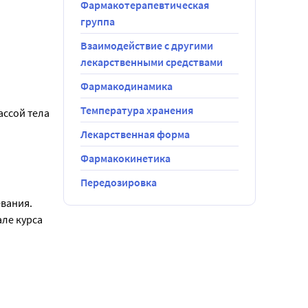
Фармакотерапевтическая
ия терапии. 
группа
ции 
Взаимодействие с другими
ых Candida - 
лекарственными средствами
Фармакодинамика
д 
ой тела более 
Температура хранения
ссой тела 
Лекарственная форма
ть более 
Фармакокинетика
н или 
больных 
Передозировка
пе 
вания.
ле курса 
ия и его 