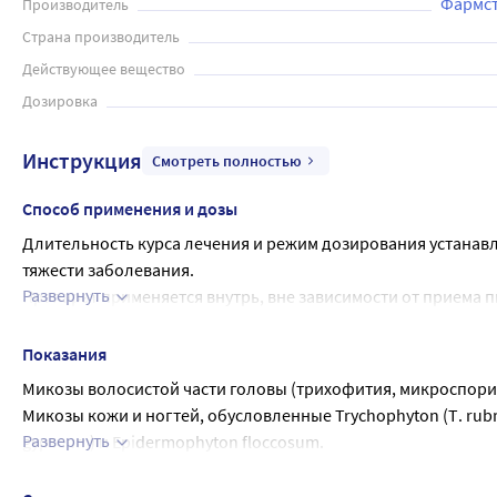
Фармст
Производитель
Страна производитель
Действующее вещество
Дозировка
Инструкция
Смотреть полностью
Способ применения и дозы
Длительность курса лечения и режим дозирования устанавл
тяжести заболевания.
Развернуть
Препарат применяется внутрь, вне зависимости от приема п
время.
Взрослым:
Показания
Обычная доза: 250 мг (1 таблетка) 1 раз в день.
Микозы волосистой части головы (трихофития, микроспори
Онихомикозы: продолжительность терапии около 6-12 неде
Микозы кожи и ногтей, обусловленные Trychophyton (Т. rubru
При онихомикозе кистей в большинстве случаев достаточно 
Развернуть
gypseum) и Epidermophyton floccosum.
При онихомикозе стоп в большинстве случаев достаточно 12
Онихомикозы.
Некоторым пациентам, которые имеют сниженную скорость р
Тяжелые, распространенные дерматомикозы гладкой кожи т