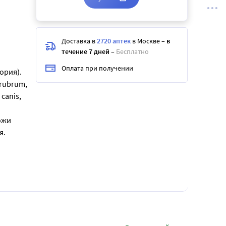
Доставка в
2720 аптек
в Москве
–
в
течение 7 дней
–
Бесплатно
Оплата при получении
ория).
 rubrum,
canis,
ожи
я.