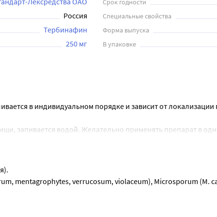
андарт-Лексредства ОАО
Срок годности
Россия
Специальные свойства
Тербинафин
Форма выпуска
250 мг
В упаковке
ивается в индивидуальном порядке и зависит от локализации п
ищи, запивается водой. Желательно применять препарат в одно
я).
ль.
m, mentagrophytes, verrucosum, violaceum), Microsporum (М. can
6-ти недель лечения.
-ти недель лечения.
оста ногтей, может потребоваться более длительное лечение
уловища и конечностей, требующие системного лечения.