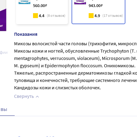
560
.00
₽
943
.00
₽
4.4
4.9
(
8
отзывов)
(
17
отзывов)
Показания
Микозы волосистой части головы (трихофития, микросп
Микозы кожи и ногтей, обусловленные Trychophyton (Т.
афии
mentagrophytes, verrucosum, violaceum), Microsporum (М. 
M. gypseum) и Epidermophyton floccosum. Онихомикозы.
Тяжелые, распространенные дерматомикозы гладкой к
туловища и конечностей, требующие системного лечени
Кандидозы кожи и слизистых оболочек.
Свернуть
ывы