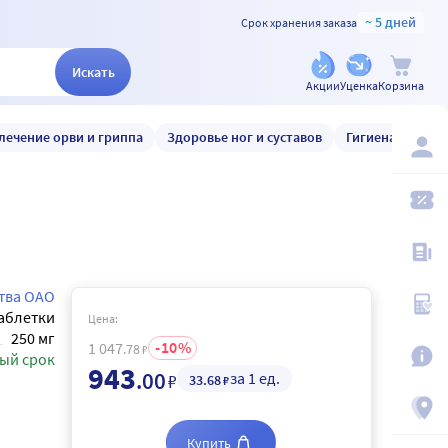
~ 5 дней
Срок хранения заказа
Искать
Акции
Уценка
Корзина
лечение орви и гриппа
Здоровье ног и суставов
Гигиена и уход
тва ОАО
аблетки
Цена:
250 мг
10
1 047
.78
₽
ый срок
943
.00
за 1 ед.
₽
33
.68
₽
Купить