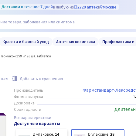
Доставим
в течение 7 дней
в любую из
2720 аптек
в
Москве
Красота и базовый уход
Аптечная косметика
Профилактика и 
Термикон 250 мг 28 шт. таблетки
ться
Добавить к сравнению
Фармстандарт-Лексредс
Производитель
т
Форма выпуска
Дозировка
Длительн
Срок годности
Все характеристики
Доступные варианты
В упаковке:
14
В упаковке:
28