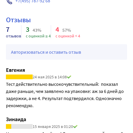
+7(495) 787-92 68
3) Не используйте, если целостность индивидуальной 
упаковки нарушена.
Отзывы
4) Не используйте после истечения срока годности, 
указанного на упаковке.
7
3
4
43%
57%
5) Не извлекайте тест из индивидуальной упаковки до 
отзывов
с оценкой ≥ 4
с оценкой < 4
момента тестирования.
6) Результат достоверен в течение 10 минут, любые 
Авторизоваться и оставить отзыв
изменения, после этого срока не следует принимать во 
внимание.
7) Не забудьте, что при обнаружении беременности вам 
Евгения
необходимо в ближайшее время обратиться к врачу.
24 мая 2025 в 14:08
8) Если месячные задерживаются, а результат двух 
Тест действительно высокочувствительный:  показал 
тестирований отрицательный, то следует обратиться к 
даже раньше, чем заявлено на упаковке: аж за 6 дней до 
врачу.
задержки, а не 4. Результат подтвердился. Однозначно 
Условия хранения
рекомендую.
Хранить в запечатанной упаковке при температуре от +2 
до +30°С в сухом и недоступном для детей месте.
Зинаида
15 января 2025 в 01:20