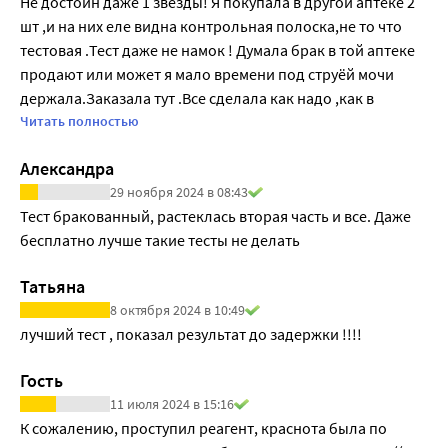
Не достоин даже 1 звёзды! Я покупала в другой аптеке 2 
шт ,и на них еле видна контрольная полоска,не то что 
тестовая .Тест даже не намок ! Думала брак в той аптеке 
продают или может я мало времени под струёй мочи 
держала.Заказала тут .Все сделала как надо ,как в 
инструкции написано .И что вы думаете!? Такая же 
Читать полностью
ерунда! НЕ ПОКУПАЙТЕ ЭТОТ ТЕСТ! За 3 шт я отдала 980 р 
Александра
,просто выкинула на ветер! Больше ни когда в жизни его 
29 ноября 2024 в 08:43
не куплю! Почему фото нельзя сюда загрузить? Что не 
Тест бракованный, растеклась вторая часть и все. Даже 
быть голосовной ,я бы показала все эти тесты!
бесплатно лучше такие тесты не делать
Татьяна
8 октября 2024 в 10:49
лучший тест , показал результат до задержки !!!!
Гость
11 июля 2024 в 15:16
К сожалению, проступил реагент, краснота была по 