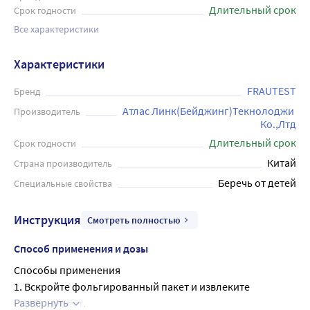
Длительный срок
Срок годности
Все характеристики
Характеристики
FRAUTEST
Бренд
Атлас Линк(Бейджинг)Текнолоджи 
Производитель
Ко.,Лтд
Длительный срок
Срок годности
Китай
Страна производитель
Беречь от детей
Специальные свойства
Инструкция
Смотреть полностью
Способ применения и дозы
Способы применения
1. Вскройте фольгированный пакет и извлеките 
Развернуть
струйный тест.