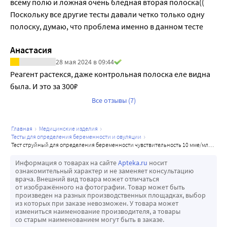
всему полю и ложная очень бледная вторая полоска(( 
Поскольку все другие тесты давали четко только одну 
полоску, думаю, что проблема именно в данном тесте
Анастасия
28 мая 2024 в 09:44
Реагент растекся, даже контрольная полоска еле видна 
была. И это за 300₽
Все отзывы (7)
главная
медицинские изделия
тесты для определения беременности и овуляции
тест струйный для определения беременности чувствительность 10 мме/мл frautest comfort
Информация о товарах на сайте
Apteka.ru
носит
ознакомительный характер и не заменяет консультацию
врача. Внешний вид товара может отличаться
от изображённого на фотографии. Товар может быть
произведен на разных производственных площадках, выбор
из которых при заказе невозможен. У товара может
измениться наименование производителя, а товары
со старым наименованием могут быть в заказе.