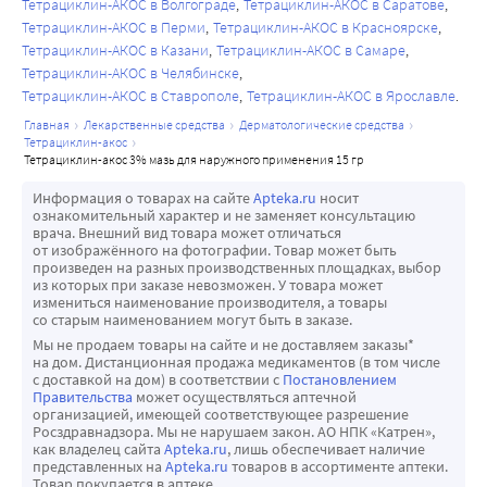
Тетрациклин-АКОС в Волгограде
Тетрациклин-АКОС в Саратове
Тетрациклин-АКОС в Перми
Тетрациклин-АКОС в Красноярске
Тетрациклин-АКОС в Казани
Тетрациклин-АКОС в Самаре
Тетрациклин-АКОС в Челябинске
Тетрациклин-АКОС в Ставрополе
Тетрациклин-АКОС в Ярославле
главная
лекарственные средства
дерматологические средства
тетрациклин-акос
тетрациклин-акос 3% мазь для наружного применения 15 гр
Информация о товарах на сайте
Apteka.ru
носит
ознакомительный характер и не заменяет консультацию
врача. Внешний вид товара может отличаться
от изображённого на фотографии. Товар может быть
произведен на разных производственных площадках, выбор
из которых при заказе невозможен. У товара может
измениться наименование производителя, а товары
со старым наименованием могут быть в заказе.
Мы не продаем товары на сайте и не доставляем заказы*
на дом. Дистанционная продажа медикаментов (в том числе
с доставкой на дом) в соответствии с
Постановлением
Правительства
может осуществляться аптечной
организацией, имеющей соответствующее разрешение
Росздравнадзора. Мы не нарушаем закон. АО НПК «Катрен»,
как владелец сайта
Apteka.ru
, лишь обеспечивает наличие
представленных на
Apteka.ru
товаров в ассортименте аптеки.
Товар покупается в аптеке.