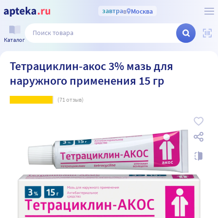
завтра
в
Москва
Каталог
Тетрациклин-акос 3% мазь для
наружного применения 15 гр
(
71
отзыв)