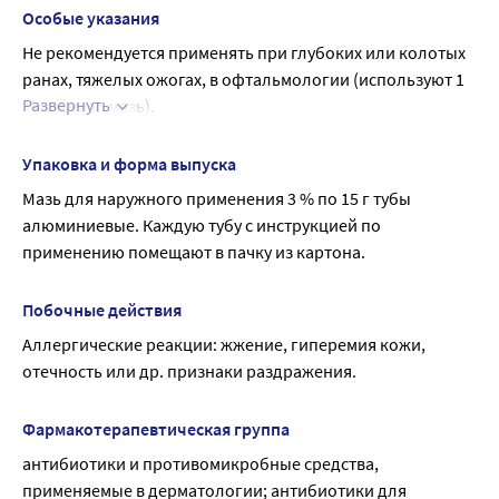
поражениях кожи микозной природы;
Особые указания
детям до 11 лет. Применение при беременности и в
Не рекомендуется применять при глубоких или колотых 
период грудного вскармливания Применение мази
ранах, тяжелых ожогах, в офтальмологии (используют 1 
для наружного применения Тетрациклин-АКОС при
Развернуть
% глазную мазь).
беременности и в период грудного вскармливания не
Следует иметь в виду, что использование 
рекомендуется. В небольших количествах возможно
антибактериальных лекарственных средств для 
Упаковка и форма выпуска
проникновение тетрациклина в общее кровяное
наружного применения может привести к 
русло и через плаценту к плоду. Действующее
Мазь для наружного применения 3 % по 15 г тубы 
сенсибилизации организма, сопровождающейся 
вещество мази - тетрациклин может выделяться с
алюминиевые. Каждую тубу с инструкцией по 
развитием реакций повышенной чувствительности.
грудным молоком.
применению помещают в пачку из картона.
Если в течение 2 недель состояние не улучшается, 
следует проконсультироваться с врачом.
Побочные действия
Адекватных и строго контролируемых исследований у 
Аллергические реакции: жжение, гиперемия кожи, 
детей до 11 лет не проведено; дозы для данной 
отечность или др. признаки раздражения.
категории пациентов не определены.
Фармакотерапевтическая группа
антибиотики и противомикробные средства, 
применяемые в дерматологии; антибиотики для 