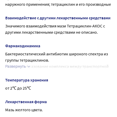
наружного применения; тетрациклин и его производные
Взаимодействие с другими лекарственными средствами
Значимого взаимодействия мази Тетрациклин-АКОС с 
другими лекарственными средствами не описано.
Фармакодинамика
Бактериостатический антибиотик широкого спектра из 
группы тетрациклинов.
Развернуть
Нарушает образование комплекса между транспортной 
РНК и рибосомой, что приводит к нарушению синтеза 
белка.
Температура хранения
Активен в отношении грамположительных 
от 2℃ до 25℃
(Staphylococcus spp., в том числе продуцирующие 
пенициллиназу; Streptococcus spp. (в том числе 
Лекарственная форма
Streptococcus pneumoniae); Haemophilus influenzae, 
Мазь желтого цвета.
Listeria spp., Bacillus anthracis) и грамотрицательных 
микроорганизмов (Neisseria gonorrhoeae, Bordetella 