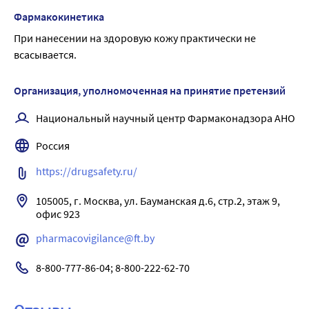
pertussis, Escherichia coli, Enterobacter spp., Klebsiella spp., 
Фармакокинетика
Salmonella spp., Shigella spp.), а также Rickettsia spp., 
При нанесении на здоровую кожу практически не 
Chlamydia spp., Mycoplasma spp., Treponema spp.
всасывается.
Не активен по отношению к Pseudomonas aeruginosa, 
Proteus spp., Serratia spp., большинство штаммов 
Организация, уполномоченная на принятие претензий
Bacteroides spp. и грибов, мелкие вирусы, бета-
гемолитические стрептококкам группы А (включая 44 % 
Национальный научный центр Фармаконадзора АНО
штаммов Streptococcus pyogenes и 74 % штаммов 
Россия
Streptococcus faecalis).
https://drugsafety.ru/
105005, г. Москва, ул. Бауманская д.6, стр.2, этаж 9, 
офис 923
pharmacovigilance@ft.by
8-800-777-86-04; 8-800-222-62-70