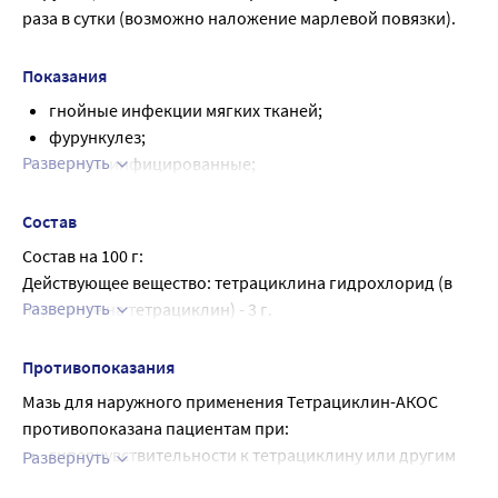
раза в сутки (возможно наложение марлевой повязки).
Показания
гнойные инфекции мягких тканей;
фурункулез;
Развернуть
экземы инфицированные;
сыпь, угревая сыпь;
фолликулит.
Состав
Состав на 100 г:
Действующее вещество: тетрациклина гидрохлорид (в 
Развернуть
пересчете на тетрациклин) - 3 г.
Вспомогательные вещества: ланолин безводный - 3 г, 
парафины нефтяные твердые - 1 г, церезин - 9 г, натрия 
Противопоказания
дисульфит (натрия пиросульфит, натрия метабисульфит) 
Мазь для наружного применения Тетрациклин-АКОС
- 0,05 г, вазелин (парафин белый мягкий) - до 100 г.
противопоказана пациентам при:
гиперчувствительности к тетрациклину или другим
Развернуть
компонентам состава;