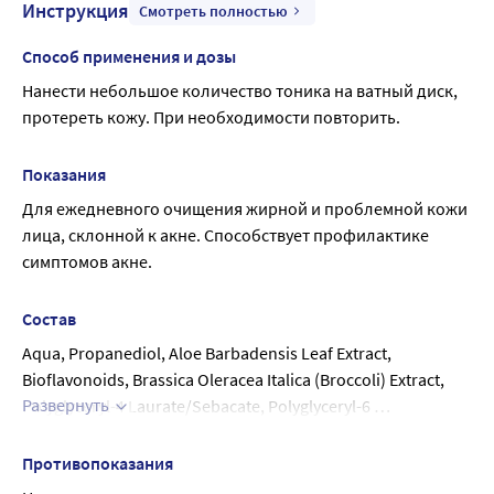
Инструкция
Смотреть полностью
Способ применения и дозы
Нанести небольшое количество тоника на ватный диск, 
протереть кожу. При необходимости повторить.
Показания
Для ежедневного очищения жирной и проблемной кожи 
лица, склонной к акне. Способствует профилактике 
симптомов акне.
Состав
Aqua, Propanediol, Aloe Barbadensis Leaf Extract, 
Bioflavonoids, Brassica Oleracea Italica (Broccoli) Extract, 
Развернуть
Polyglyceryl-4 Laurate/Sebacate, Polyglyceryl-6 
Caprylate/Caprate, Niacinamide, Capryloyl Glycine, 
Sarcosine, Cinnamomum Zeylanicum Bark Extract, Mandelic 
Противопоказания
Acid, PEG-40 Hydrogenated Castor Oil, Trideceth-9 