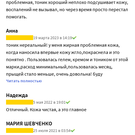
проблемная, тоник хороший неплохо подсушивает кожу, 
воспалений не вызывал, но через время просто перестал 
помогать.
Анна
19 марта 2023 в 14:19
тоник нереальный! у меня жирная проблемная кожа, 
когда наносила впервые кожу жгло,покраснела и это 
понятно . Пользовалась гелем, кремом и тоником от этой 
марки,расход минимальный,пользовалась месяц, 
прыщей стало меньше, очень довольна! буду 
обязательно заказывать еще
Читать полностью
Надежда
5 мая 2022 в 19:01
Отличный. Кожа чистая, а это главное
МАРИЯ ШЕВЧЕНКО
25 июля 2021 в 03:54