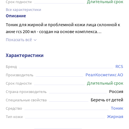
Длительный срок
Срок годности
Все характеристики
Описание
Тоник для жирной и проблемной кожи лица склонной к
акне rcs 200 мл - создан на основе комплекса
ингредиентов необходимых для сохранения здорового
Показать всё
состояния жирной кожи и профилактики акне.
Эффективно очищает кожу лица от загрязнений,
Характеристики
способствует уменьшению жирности и сужению пор.
Содержит комплекс натуральных эфирных масел
RCS
Бренд
чайного дерева, шалфея и белого грейпфрута, которые
РеалКосметикс АО
Производитель
благотворно влияют на состояние кожи. Без SLES, без
Длительный срок
Срок годности
красителей, без отдушек, некомедогенно. Нанести
Россия
Страна производитель
небольшое количество тоника на ватный диск,
Беречь от детей
Специальные свойства
протереть кожу. При необходимости повторить.
Тоник
Средство
Жирная
Тип кожи