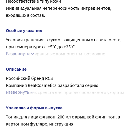
Несоответствие типу кожи
Phenoxyethanol, Ethylhexylglycerin, Citrus Grandis Oil, 
Индивидуальная непереносимость ингредиентов, 
Melaleuca Alternifolia Oil, Salvia Sclarea Oil, Sodium 
входящих в состав.
Hydroxide, Sodium Phytate, Lactic Acid.
Особые указания
Условия хранения: в сухом, защищенном от света месте, 
при температуре от +5°С до +25°С.
Развернуть
Содержит натуральные компоненты, возможно 
выпадение естественного осадка.
Описание
Российский бренд RCS
Компания RealCosmetics разработала серию 
Развернуть
косметических средств для профессионального ухода за 
кожей лица и тела. Использование передовых 
технологий и новейших научных разработок в области 
Упаковка и форма выпуска
современной косметологии, позволило создать 
Тоник для лица флакон, 200 мл с крышкой флип-топ, в 
оригинальные рецептуры продуктов с 
картонном футляре, инструкция
высококачественными и научно-обоснованными 