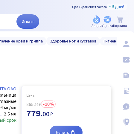
~ 5 дней
Срок хранения заказа
Искать
Акции
Уценка
Корзина
лечение орви и гриппа
Здоровье ног и суставов
Гигиена и уход
ИТА ОАО
ельница
Цена:
глазные
10
865
.56
₽
04 мг/мл
779
.00
₽
2,5 мл
ый срок
Купить