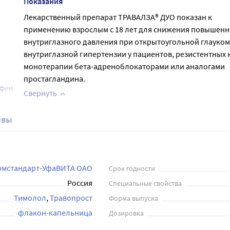
Показания
Лекарственный препарат ТРАВАЛЗА® ДУО показан к
применению взрослым с 18 лет для снижения повышенн
внутриглазного давления при открытоугольной глауком
внутриглазной гипертензии у пациентов, резистентных 
монотерапии бета-адреноблокаторами или аналогами
простагландина.
афии
Свернуть
ывы
мстандарт-УфаВИТА ОАО
Срок годности
Россия
Специальные свойства
Тимолол
Травопрост
Форма выпуска
флакон-капельница
Дозировка