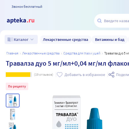
Звонок бесплатный
Лекарственные средства
Витамины и бад
Каталог
главная
лекарственные средства
средства для глаз и ушей
Травалза дуо 5 
Травалза дуо 5 мг/мл+0,04 мг/мл флако
Добавить в избранное
Подели
(
19
отзывов)
По рецепту