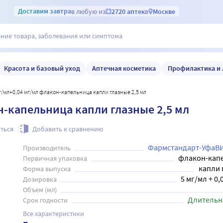
Доставим
завтра
в любую из
2720 аптек
в
Москве
Красота и базовый уход
Аптечная косметика
Профилактика и 
мг/мл+0,04 мг/мл флакон-капельница капли глазные 2,5 мл
н-капельница капли глазные 2,5 мл
ться
Добавить к сравнению
Фармстандарт-УфаВ
Производитель
флакон-кап
Первичная упаковка
капли 
Форма выпуска
5 мг/мл + 0,
Дозировка
Объем (мл)
Длительн
Срок годности
Все характеристики