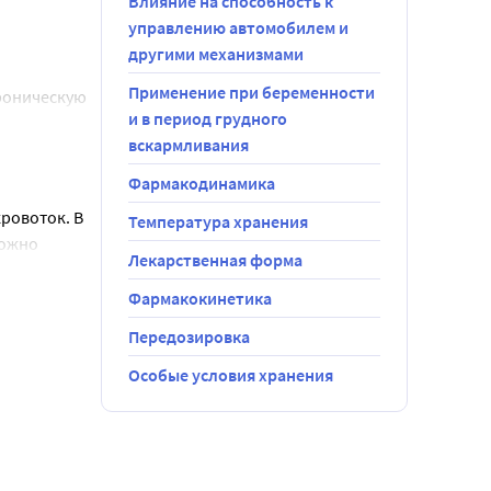
Влияние на способность к
управлению автомобилем и
лпачка в 
другими механизмами
Применение при беременности
хроническую
и в период грудного
ачка в 
вскармливания
локаду II
Фармакодинамика
овоток. В 
Температура хранения
ожно 
Лекарственная форма
и 
ной линзой;
Фармакокинетика
Передозировка
етала, 
торов и 
Особые условия хранения
ы следует 
циентов с 