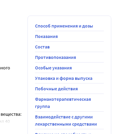
Способ применения и дозы
Показания
 
Состав
лжна 
Противопоказания
ного 
Особые указания
 прием 
Упаковка и форма выпуска
снижения 
Побочные действия
ении 
Фармакотерапевтическая
группа
капельницы 
вещества: 
Взаимодействие с другими
л 40 
лекарственными средствами
ксида 