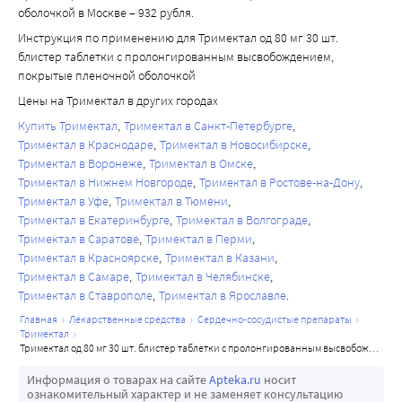
оболочкой в Москве – 932 рубля.
Инструкция по применению для Тримектал од 80 мг 30 шт.
блистер таблетки с пролонгированным высвобождением,
покрытые пленочной оболочкой
Цены на Тримектал в других городах
Купить Тримектал
Тримектал в Санкт-Петербурге
Тримектал в Краснодаре
Тримектал в Новосибирске
Тримектал в Воронеже
Тримектал в Омске
Тримектал в Нижнем Новгороде
Тримектал в Ростове-на-Дону
Тримектал в Уфе
Тримектал в Тюмени
Тримектал в Екатеринбурге
Тримектал в Волгограде
Тримектал в Саратове
Тримектал в Перми
Тримектал в Красноярске
Тримектал в Казани
Тримектал в Самаре
Тримектал в Челябинске
Тримектал в Ставрополе
Тримектал в Ярославле
главная
лекарственные средства
сердечно-сосудистые препараты
тримектал
тримектал од 80 мг 30 шт. блистер таблетки с пролонгированным высвобождением, покрытые пленочной оболочкой
Информация о товарах на сайте
Apteka.ru
носит
ознакомительный характер и не заменяет консультацию