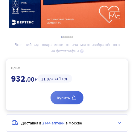
Внешний вид товара может отличаться от изображённого
на фотографии
Цена:
932
.00
за 1 ед.
₽
31
.07
₽
Купить
Доставка в
2744 аптеки
в Москве