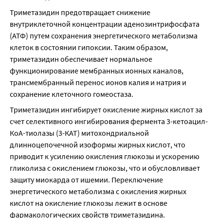
Триметазидин предотвращает снижение 
внутриклеточной концентрации аденозинтрифосфата 
(АТФ) путем сохранения энергетического метаболизма 
клеток в состоянии гипоксии. Таким образом, 
триметазидин обеспечивает нормальное 
функционирование мембранных ионных каналов, 
трансмембранный перенос ионов калия и натрия и 
сохранение клеточного гомеостаза.
Триметазидин ингибирует окисление жирных кислот за 
счет селективного ингибирования фермента 3-кетоацил-
КоА-тиолазы (3-КАТ) митохондриальной 
длинноцепочечной изоформы жирных кислот, что 
приводит к усилению окисления глюкозы и ускорению 
гликолиза с окислением глюкозы, что и обусловливает 
защиту миокарда от ишемии. Переключение 
энергетического метаболизма с окисления жирных 
кислот на окисление глюкозы лежит в основе 
фармакологических свойств триметазидина.