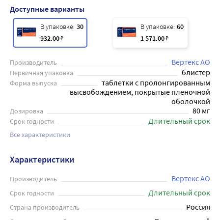
Доступные варианты
В упаковке:
30
В упаковке:
60
932
.00
₽
1 571
.00
₽
Вертекс АО
Производитель
блистер
Первичная упаковка
таблетки с пролонгированным
Форма выпуска
высвобождением, покрытые пленочной
оболочкой
80 мг
Дозировка
Длительный срок
Срок годности
Все характеристики
Характеристики
Вертекс АО
Производитель
Длительный срок
Срок годности
Россия
Страна производитель