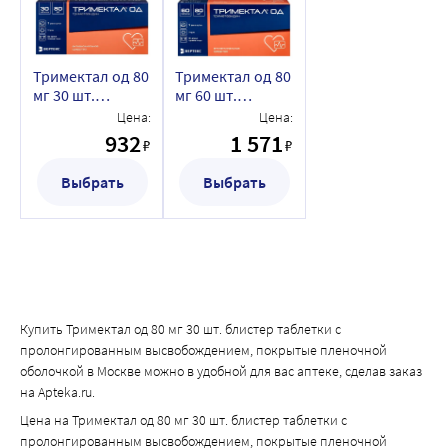
Тримектал од 80
Тримектал од 80
мг 30 шт.
мг 60 шт.
блистер
блистер
Цена:
Цена:
таблетки с
таблетки с
932
1 571
₽
₽
пролонгированным
пролонгированным
высвобождением,
высвобождением,
Выбрать
Выбрать
покрытые
покрытые
пленочной
пленочной
оболочкой
оболочкой
Купить Тримектал од 80 мг 30 шт. блистер таблетки с
пролонгированным высвобождением, покрытые пленочной
оболочкой в Москве можно в удобной для вас аптеке, сделав заказ
на Apteka.ru.
Цена на Тримектал од 80 мг 30 шт. блистер таблетки с
пролонгированным высвобождением, покрытые пленочной