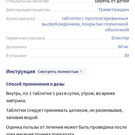
Беречь от детей
Специальные свойства
Триметазидин
Действующее вещество
таблетки с пролонгированным 
Форма выпуска
высвобождением, покрытые пленочной 
оболочкой
блистер
Первичная упаковка
80 мг
Дозировка
30
В упаковке
Инструкция
Смотреть полностью
Способ применения и дозы
Внутрь, по 1 таблетке 1 раз в сутки, утром, во время 
завтрака.
Таблетки следует принимать целиком, не разжевывая, 
запивая водой.
Оценка пользы от лечения может быть проведена после 
трех месяцев приема препарата.