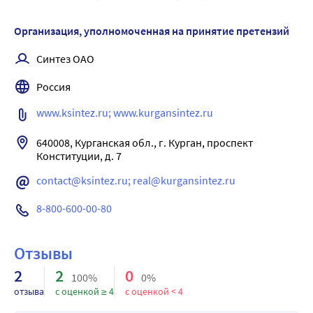
ощущения жжения в полости рта, слюнотечение, 
тошнота, рвота. В таком случае показано промывание 
Организация, уполномоченная на принятие претензий
полости рта, желудка; при необходимости назначают 
Синтез ОАО
симптоматическое лечение. Следует срочно обратиться к 
врачу.
Россия
www.ksintez.ru; www.kurgansintez.ru
640008, Курганская обл., г. Курган, проспект 
Конституции, д. 7
contact@ksintez.ru; real@kurgansintez.ru
8-800-600-00-80
Отзывы
2
2
0
100%
0%
отзыва
с оценкой ≥ 4
с оценкой < 4