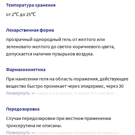
противосвертывающее и антиоксидантное действие. 
Температура хранения
Участвует в окислительно-восстановительных процессах, 
от 2℃ до 25℃
блокирует гиалуронидазу, стабилизирует гиалуроновую 
кислоту клеточных оболочек и уменьшает 
Лекарственная форма
проницаемость и ломкость капилляров, повышает их 
прозрачный однородный гель от желтого или 
тонус. Увеличивает плотность сосудистой стенки, 
зеленовато-желтого до светло-коричневого цвета, 
уменьшает экссудацию жидкой части плазмы и диапедез 
допускается наличие пузырьков воздуха.
клеток крови.
Снижает воспаление в сосудистой стенке, ограничивая 
прилипание к ее поверхности тромбоцитов. Нетоксичен, 
Фармакокинетика
имеет большую широту терапевтического действия.
При нанесении геля на область поражения, действующее 
вещество быстро проникает через эпидермис, через 30 
Развернуть
минут обнаруживается в дерме, а через 2-5 часов в 
подкожной жировой клетчатке.
Передозировка
Случаи передозировки при местном применении 
троксерутина не описаны.
Развернуть
При случайном проглатывании препарата возможны 