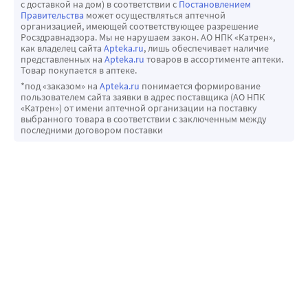
с доставкой на дом) в соответствии с
Постановлением
5. Заболевания дыхательной системы:
Правительства
может осуществляться аптечной
организацией, имеющей соответствующее разрешение
• Бронхит
Росздравнадзора. Мы не нарушаем закон. АО НПК «Катрен»,
• Пневмония
как владелец сайта
Apteka.ru
, лишь обеспечивает наличие
представленных на
Apteka.ru
товаров в ассортименте аптеки.
6. Заболевания полости рта:
Товар покупается в аптеке.
• Гингивит
*под «заказом» на
Apteka.ru
понимается формирование
• Стоматит
пользователем сайта заявки в адрес поставщика (АО НПК
«Катрен») от имени аптечной организации на поставку
• Пародонтит
выбранного товара в соответствии с заключенным между
7. Другие состояния:
последними договором поставки
• Укрепление иммунной системы
• Поддержка репродуктивного здоровья у женщин и 
мужчин
Тыквенное масло можно использовать как в кулинарии, 
так и в лечебных целях, как внутрь, так и наружно для 
улучшения состояния кожи и общего здоровья.