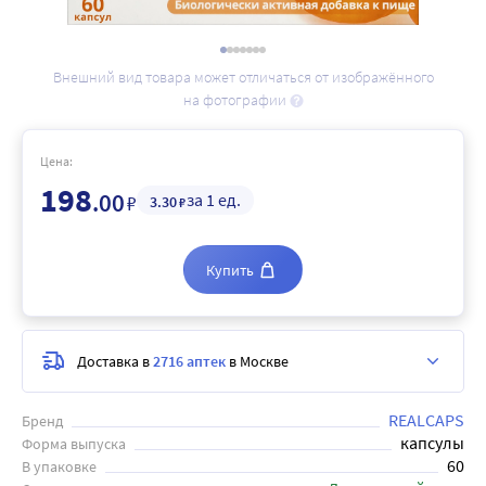
Внешний вид товара может отличаться от изображённого
на фотографии
Цена:
198
.00
за 1 ед.
₽
3
.30
₽
Купить
Доставка в
2716 аптек
в Москве
REALCAPS
Бренд
капсулы
Форма выпуска
60
В упаковке