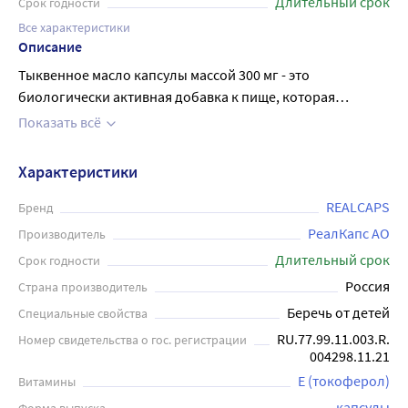
Длительный срок
Срок годности
Все характеристики
Описание
Тыквенное масло капсулы массой 300 мг - это
биологически активная добавка к пище, которая
содержит большое количество биологически активных
Показать всё
веществ: каротиноиды, токоферолы (не менее 30%),
фосфолипиды, витамины В1, В2, С, Р, флавоноиды,
Характеристики
ненасыщенные и полиненасыщенные жирные кислоты.
Тыквенное масло рекомендовано к применению: для
REALCAPS
Бренд
нормализации обмена веществ; при атеросклерозе и
РеалКапс АО
Производитель
ишемической болезни сердца; при заболеваниях
Длительный срок
Срок годности
мочевого пузыря и аденоме предстательной железы,
Россия
Страна производитель
оказывая андрогенное и противовоспалительное
Беречь от детей
Специальные свойства
действие, устраняет боль в простате и облегчает
мочеиспускание; для снижения риска развития
RU.77.99.11.003.R.
Номер свидетельства о гос. регистрации
004298.11.21
хронических воспалительных заболеваний и при многих
других заболеваниях. Рекомендуется взрослым и детям
Е (токоферол)
Витамины
старше 14 лет. Перед применением рекомендуется
капсулы