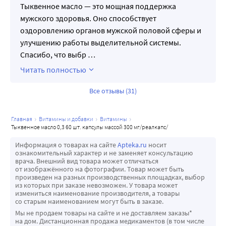
• Псориаз
Тыквенное масло — это мощная поддержка
• Угревая сыпь
мужского здоровья. Оно способствует
• Грибковые инфекции
оздоровлению органов мужской половой сферы и
2. Заболевания пищеварительной системы:
улучшению работы выделительной системы.
• Гастрит
Спасибо, что выбр
…
• Язва желудка и 12-перстной кишки
Читать полностью
• Запоры
• Гепатит
Все отзывы (31)
• Цирроз печени
3. Заболевания мочеполовой системы:
главная
витамины и добавки
витамины
• Простатит
тыквенное масло 0,3 60 шт. капсулы массой 300 мг/реалкапс/
• Аденома простаты
Информация о товарах на сайте
Apteka.ru
носит
• Эрозия шейки матки
ознакомительный характер и не заменяет консультацию
врача. Внешний вид товара может отличаться
• Кольпит
от изображённого на фотографии. Товар может быть
• Нарушения менструального цикла
произведен на разных производственных площадках, выбор
из которых при заказе невозможен. У товара может
4. Сердечно-сосудистые заболевания:
измениться наименование производителя, а товары
• Гипертония
со старым наименованием могут быть в заказе.
• Атеросклероз
Мы не продаем товары на сайте и не доставляем заказы*
на дом. Дистанционная продажа медикаментов (в том числе
• Ишемическая болезнь сердца