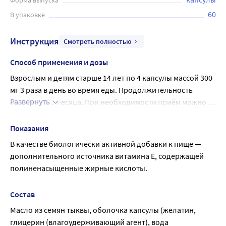
Форма выпуска
проконсультироваться с врачом.
60
В упаковке
Инструкция
Смотреть полностью
Способ применения и дозы
Взрослым и детям старше 14 лет по 4 капсулы массой 300 
мг 3 раза в день во время еды. Продолжительность 
Развернуть
приема – 1-2 месяца. При необходимости приём можно 
повторить.
Показания
В качестве биологически активной добавки к пище — 
дополнительного источника витамина Е, содержащей 
полиненасыщенные жирные кислоты.
Состав
Масло из семян тыквы, оболочка капсулы (желатин, 
глицерин (влагоудерживающий агент), вода 