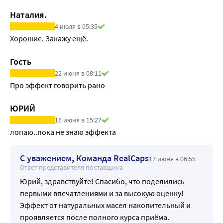
ожогов, ссадин и других повреждений кожи.
• Антиоксидантная активность: Содержит витамины A, E и 
Наталия.
другие антиоксиданты, которые защищают клетки от 
4 июля в 05:35
окислительного стресса.
Хорошие. Закажу ещё.
• Улучшение пищеварения: Способствует нормализации 
работы желудочно-кишечного тракта, помогает при 
Гость
гастрите, язвах и запорах.
22 июня в 08:11
• Гепатопротекторное действие: Поддерживает здоровье 
Про эффект говорить рано
печени, помогает при гепатите и циррозе.
ЮРИЙ
• Иммуномодулирующее действие: Повышает иммунитет, 
улучшая защитные функции организма.
16 июня в 15:27
• Снижение уровня холестерина: Способствует 
лопаю..пока не знаю эффекта
улучшению липидного профиля крови и 
восстановлению сосудов.
С уважением, Команда RealCaps
17 июня в 06:55
Заболевания, при которых применяется тыквенное 
Ответ представителя поставщика
масло:
Юрий, здравствуйте! Спасибо, что поделились
1. Заболевания кожи:
первыми впечатлениями и за высокую оценку!
• Дерматит
Эффект от натуральных масел накопительный и
• Экзема
проявляется после полного курса приёма.