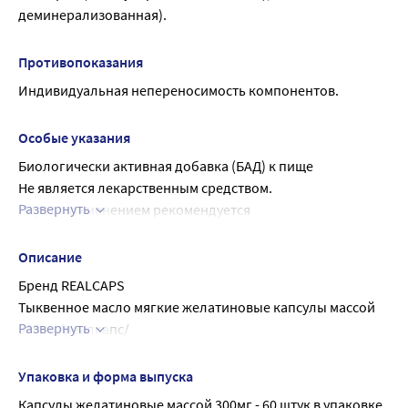
деминерализованная).
Противопоказания
Индивидуальная непереносимость компонентов.
Особые указания
Биологически активная добавка (БАД) к пище
Не является лекарственным средством.
Развернуть
Перед применением рекомендуется 
проконсультироваться с врачом.
Описание
Бренд REALCAPS
Тыквенное масло мягкие желатиновые капсулы массой 
Развернуть
300 мг/реалкапс/
Содержание ПНЖК – не менее 50 %, витамина Е – не 
менее 50 мг/100г
Упаковка и форма выпуска
Тыквенное масло капсулы массой 300 мг - это 
Капсулы желатиновые массой 300мг - 60 штук в упаковке.