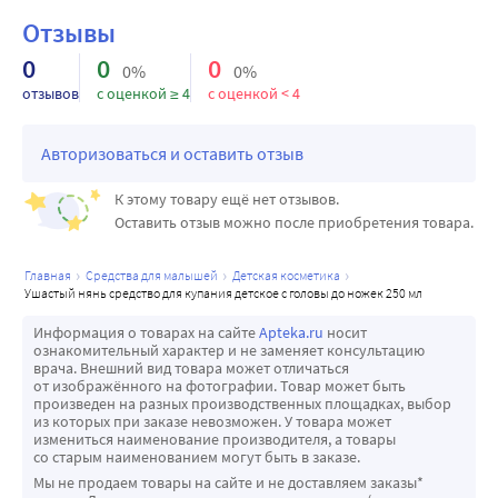
• гипоаллергенный продукт для детей с первых дней 
Отзывы
жизни;
0
0
0
• придает волосам блеск и ухоженный вид;
0%
0%
• не щиплет глазки;
отзывов
с оценкой ≥ 4
с оценкой < 4
• имеет естественный (сбалансированный) pH;
Специальные особенности: не содержит: красителей, 
Авторизоваться и оставить отзыв
щелочи (мыла), парабенов, силиконов и запрещенных 
К этому товару ещё нет отзывов.
ингредиентов.
Оставить отзыв можно после приобретения товара.
Результат: кожа и волосы очищены, нет раздражения, 
волосы блестят
главная
средства для малышей
детская косметика
ушастый нянь средство для купания детское с головы до ножек 250 мл
Информация о товарах на сайте
Apteka.ru
носит
ознакомительный характер и не заменяет консультацию
врача. Внешний вид товара может отличаться
от изображённого на фотографии. Товар может быть
произведен на разных производственных площадках, выбор
из которых при заказе невозможен. У товара может
измениться наименование производителя, а товары
со старым наименованием могут быть в заказе.
Мы не продаем товары на сайте и не доставляем заказы*