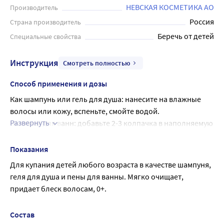
НЕВСКАЯ КОСМЕТИКА АО
Производитель
Россия
Страна производитель
Беречь от детей
Специальные свойства
Инструкция
Смотреть полностью
Способ применения и дозы
Как шампунь или гель для душа: нанесите на влажные 
волосы или кожу, вспеньте, смойте водой.
Развернуть
Как пена для ванн: добавьте 2-3 колпачка в наполняемую 
ванну под струю воды
Подходит для частого применения
Показания
Для купания детей любого возраста в качестве шампуня, 
геля для душа и пены для ванны. Мягко очищает, 
придает блеск волосам, 0+.
Состав