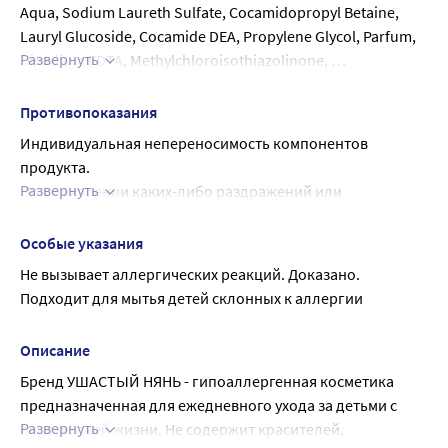
Aqua, Sodium Laureth Sulfate, Cocamidopropyl Betaine, 
Lauryl Glucoside, Cocamide DEA, Propylene Glycol, Parfum, 
Развернуть
Disodium EDTA, Methylchloroisothiazolinone, 
Methylisothiazolinone, Aloe Barbadensis Leaf Juice, 
Calendula Officinalis Flower Extract, Sodium Chloride, Citric 
Противопоказания
Acid.
Индивидуальная непереносимость компонентов 
продукта.
Развернуть
При появлении каких-либо раздражений или 
аллергических реакций немедленно прекратить 
использование
Особые указания
Не вызывает аллергических реакций. Доказано.
Подходит для мытья детей склонных к аллергии
Описание
Бренд УШАСТЫЙ НЯНЬ - гипоаллергенная косметика 
предназначенная для ежедневного ухода за детьми с 
Развернуть
первых дней жизни. Не содержит красителей, 