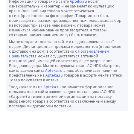
Информация о товарах на сайте
Apteka.ru
носит
суставов и позвоночника, могут стать причиной 
ознакомительный характер и не заменяет консультацию
врача. Внешний вид товара может отличаться
прекращения спортивной карьеры и ухудшения качества 
от изображённого на фотографии. Товар может быть
жизни.
произведен на разных производственных площадках, выбор
из которых при заказе невозможен. У товара может
ПРЕИМУЩЕСТВА:
измениться наименование производителя, а товары
-Содержит эффективные натуральные ингредиенты.
со старым наименованием могут быть в заказе.
-Оказывает комплексное воздействие на 
Мы не продаем товары на сайте и не доставляем заказы*
на дом. Дистанционная продажа медикаментов (в том числе
травмированную область.
с доставкой на дом) в соответствии с
Постановлением
-Ускоряет восстановление поврежденных тканей и 
Правительства
может осуществляться аптечной
организацией, имеющей соответствующее разрешение
улучшение их функционального состояния.
Росздравнадзора. Мы не нарушаем закон. АО НПК «Катрен»,
-Не содержит гормональных и наркотических 
как владелец сайта
Apteka.ru
, лишь обеспечивает наличие
представленных на
Apteka.ru
товаров в ассортименте аптеки.
компонентов.
Товар покупается в аптеке.
-Может применяться длительно без негативных 
*под «заказом» на
Apteka.ru
понимается формирование
последствий.
пользователем сайта заявки в адрес поставщика (АО НПК
«Катрен») от имени аптечной организации на поставку
Результат: обеспечивает быстрый и глубокий разогрев 
выбранного товара в соответствии с заключенным между
мышц и связочного аппарата, активизацию 
последними договором поставки
кровообращения в них с целью повышения отдачи, 
улучшения спортивных результатов, а также 
минимизации риска получения травм во время 