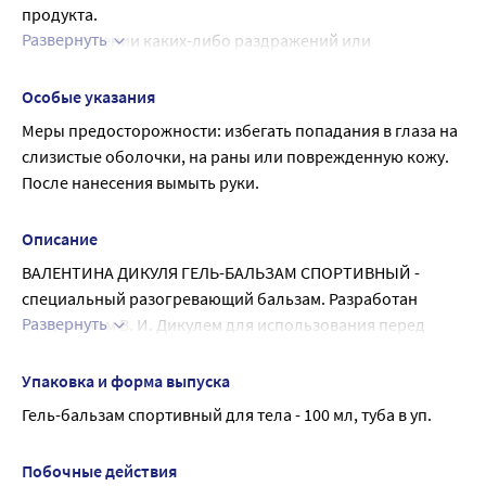
продукта.
Развернуть
При появлении каких-либо раздражений или 
аллергических реакций немедленно прекратить 
использование.
Особые указания
Гель-бальзам применятся наружно и только в том случае, 
Меры предосторожности: избегать попадания в глаза на 
если нет обширных повреждений или нарушения 
слизистые оболочки, на раны или поврежденную кожу. 
целостности кожных покровов.
После нанесения вымыть руки.
Описание
ВАЛЕНТИНА ДИКУЛЯ ГЕЛЬ-БАЛЬЗАМ СПОРТИВНЫЙ - 
специальный разогревающий бальзам. Разработан 
Развернуть
академиком В. И. Дикулем для использования перед 
разминкой с целью качественной подготовки мышц к 
тренировке профессиональных спортсменов и 
Упаковка и форма выпуска
любителей.
Гель-бальзам спортивный для тела - 100 мл, туба в уп.
Внешний вид и свойства: Консистенция умеренно 
жидкая, цвет от прозрачно-белого до бежевого, запах 
Побочные действия
умеренно-выраженный.