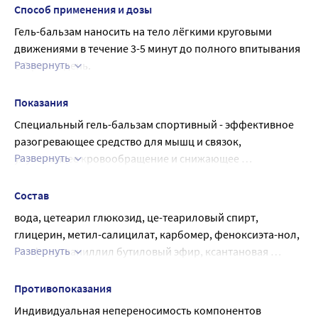
восстановить тонус и увлажнить кожу. Бальзам-гель
Способ применения и дозы
"Спортивный" Валентины Дикули 100 мл - оптимальное
Гель-бальзам наносить на тело лёгкими круговыми 
решение для всех, кто заботится о своем здоровье и
движениями в течение 3-5 минут до полного впитывания 
форме. Его польза для организма не останется
Развернуть
2-3 раза в день.
незамеченной, а результаты от использования продукта
Гель-бальзам предназначен для ежедневного 
будут заметны сразу.
использования.
Показания
Специальный гель-бальзам спортивный - эффективное 
разогревающее средство для мышц и связок, 
Развернуть
улучшающее кровообращение и снижающее 
вероятность получения спортивных травм - растяжений 
связок, а также различных повреждений мышц и 
Состав
суставов при физических нагрузках, занятиях фитнесом и 
вода, цетеарил глюкозид, це-теариловый спирт, 
спортивных играх, особенно в холодное время года
глицерин, метил-салицилат, карбомер, феноксиэта-нол, 
Развернуть
камфора, ваниллил бутиловый эфир, ксантановая 
камедь, гидроксид натрия, этилгексилглицерин, водные 
экстракты окопника (живокоста), золотого уса, мумиё.
Противопоказания
Индивидуальная непереносимость компонентов 