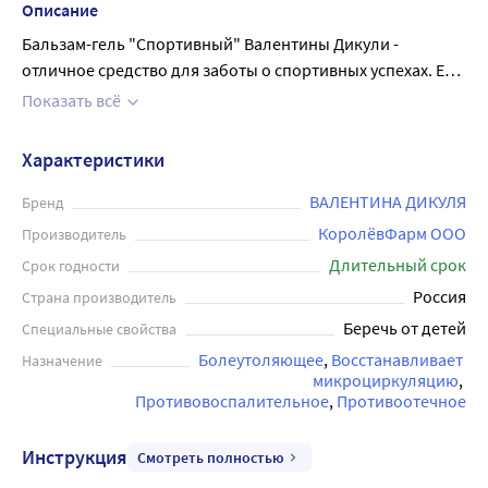
Описание
Бальзам-гель "Спортивный" Валентины Дикули -
отличное средство для заботы о спортивных успехах. Его
уникальная формула содержит множество активных
Показать всё
компонентов, обеспечивающих эффективную защиту и
уход за мышцами, суставами и кожей. Благодаря своему
Характеристики
составу бальзам-гель обладает сильным защитным и
восстанавливающим действием. Он уменьшает отечность
ВАЛЕНТИНА ДИКУЛЯ
Бренд
и болезненные ощущения, способствует восстановлению
КоролёвФарм ООО
Производитель
нормальной циркуляции крови и обмена веществ.
Длительный срок
Срок годности
Бальзам-гель также помогает смягчить кожу,
Россия
Страна производитель
предотвращает возникновение раздражений и прочих
Беречь от детей
Специальные свойства
проблем, связанных с интенсивными тренировками и
физическими нагрузками. Приятная текстура и легкий
Болеутоляющее
Восстанавливает 
Назначение
микроциркуляцию
запах бальзам-геля не оставит равнодушной даже самую
Противовоспалительное
Противоотечное
требовательную аудиторию. Этот продукт идеально
подходит для применения до и после занятий спортом, а
Инструкция
Смотреть полностью
также в любые другие моменты, когда требуется