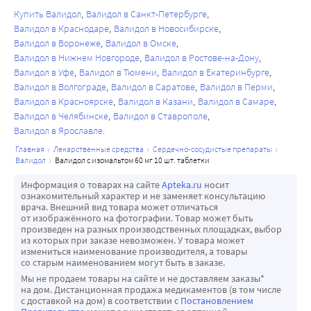
Купить Валидол
Валидол в Санкт-Петербурге
Валидол в Краснодаре
Валидол в Новосибирске
Валидол в Воронеже
Валидол в Омске
Валидол в Нижнем Новгороде
Валидол в Ростове-на-Дону
Валидол в Уфе
Валидол в Тюмени
Валидол в Екатеринбурге
Валидол в Волгограде
Валидол в Саратове
Валидол в Перми
Валидол в Красноярске
Валидол в Казани
Валидол в Самаре
Валидол в Челябинске
Валидол в Ставрополе
Валидол в Ярославле
главная
лекарственные средства
сердечно-сосудистые препараты
валидол
валидол с изомальтом 60 мг 10 шт. таблетки
Информация о товарах на сайте
Apteka.ru
носит
ознакомительный характер и не заменяет консультацию
врача. Внешний вид товара может отличаться
от изображённого на фотографии. Товар может быть
произведен на разных производственных площадках, выбор
из которых при заказе невозможен. У товара может
измениться наименование производителя, а товары
со старым наименованием могут быть в заказе.
Мы не продаем товары на сайте и не доставляем заказы*
на дом. Дистанционная продажа медикаментов (в том числе
с доставкой на дом) в соответствии с
Постановлением