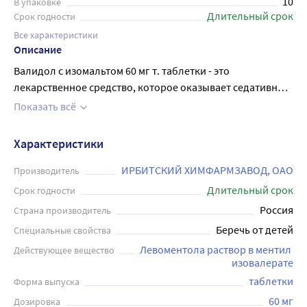
10
В упаковке
Длительный срок
Срок годности
Все характеристики
Описание
Валидол с изомальтом 60 мг т. таблетки - это
лекарственное средство, которое оказывает седативное
действие, обладает умеренным рефлекторным
Показать всё
сосудорасширяющим действием, обусловленным
раздражением чувствительных нервных окончаний. При
Характеристики
сублингвальном приеме терапевтический эффект, в
среднем, наступает через 5 минут, при этом до 70 %
ИРБИТСКИЙ ХИМФАРМЗАВОД, ОАО
Производитель
препарата высвобождается в течение 3 минут.
Длительный срок
Срок годности
Применяется при функциональной кардиалгии,
Россия
Страна производитель
неврозах, а также как противорвотное средство при
Беречь от детей
Специальные свойства
морской и воздушной болезни. Препарат назначают
Левоментола раствор в ментил 
Действующее вещество
взрослым по 1 таблетке под язык до ее полного
изовалерате
рассасывания. Принимают по 1 таблетке 2-3 раза в сутки.
таблетки
Форма выпуска
Кратность и продолжительность приема определяется в
зависимости от эффективности лечения. При отсутствии
60 мг
Дозировка