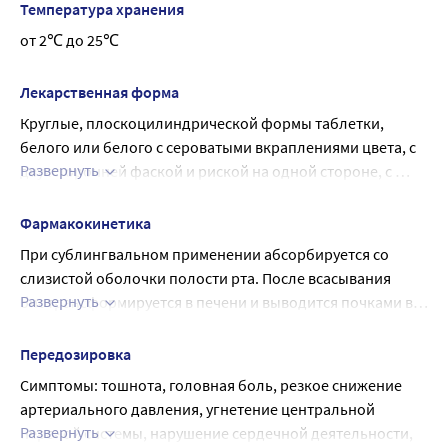
энкефалинов, эндорфинов и ряда других пептидов, 
Температура хранения
кининов (за счет раздражения рецепторов слизистой 
от 2℃ до 25℃
оболочки), которые принимают активное участие в 
регуляции проницаемости сосудов, формировании 
Лекарственная форма
болевых ощущений. При сублингвальном приеме 
Круглые, плоскоцилиндрической формы таблетки, 
терапевтический эффект, в среднем, наступает через 5 
белого или белого с сероватыми вкраплениями цвета, с 
минут, при этом до 70 % препарата высвобождается в 
Развернуть
двухсторонней фаской и риской на одной стороне, с 
течение 3 минут.
характерным запахом ментола.
Фармакокинетика
При сублингвальном применении абсорбируется со 
слизистой оболочки полости рта. После всасывания 
Развернуть
биотрансформируется в печени и выводится почками в 
виде глюкуронидов.
Передозировка
Симптомы: тошнота, головная боль, резкое снижение 
артериального давления, угнетение центральной 
Развернуть
нервной системы, нарушение сердечной деятельности, 