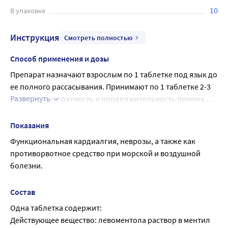
или недостаточной выраженности терапевтического
10
В упаковке
эффекта в ближайшие 5-10 минут после приема
препарата необходимо обратиться к врачу для
Инструкция
Смотреть полностью
назначения другой терапии.
Способ применения и дозы
Препарат назначают взрослым по 1 таблетке под язык до 
ее полного рассасывания. Принимают по 1 таблетке 2-3 
Развернуть
раза в сутки. Кратность и продолжительность приема 
определяется в зависимости от эффективности лечения. 
При отсутствии или недостаточной выраженности 
Показания
терапевтического эффекта в ближайшие 5-10 минут 
Функциональная кардиалгия, неврозы, а также как 
после приема препарата необходимо обратиться к врачу 
противорвотное средство при морской и воздушной 
для назначения другой терапии.
болезни.
Состав
Одна таблетка содержит:
Действующее вещество: левоментола раствор в ментил 