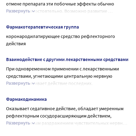
отмене препарата эти побочные эффекты обычно 
видами деятельности, требующими повышенной 
Развернуть
проходят самостоятельно. Возможно развитие 
концентрации внимания и быстроты психомоторных 
аллергических реакций (кожная сыпь, зуд, 
реакций.
ангионевротический отек). При появлении побочных 
Фармакотерапевтическая группа
эффектов, неописанных в данной инструкции, следует 
коронародилатирующее средство рефлекторного 
прекратить прием препарата и сообщить об этом 
действия
лечащему врачу.
Взаимодействие с другими лекарственными средствами
При одновременном применении с лекарственными 
средствами, угнетающими центральную нервную 
Развернуть
систему, усиливает действие последних.
Одновременное применение препарата с нитратами 
уменьшает головную боль, которая возникает при их 
Фармакодинамика
приеме.
Оказывает седативное действие, обладает умеренным 
рефлекторным сосудорасширяющим действием, 
Развернуть
обусловленным раздражением чувствительных нервных 
окончаний. Стимулирует выработку и высвобождение 