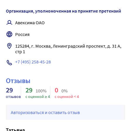
состояние возбуждения.
Лечение: отмена препарата, симптоматическая терапия.
Организация, уполномоченная на принятие претензий
Авексима ОАО
Россия
125284, г. Москва, Ленинградский проспект, д. 31 А, 
стр 1
+7 (495) 258-45-28
Отзывы
29
29
0
100%
0%
отзывов
с оценкой ≥ 4
с оценкой < 4
Авторизоваться и оставить отзыв
Татьяна