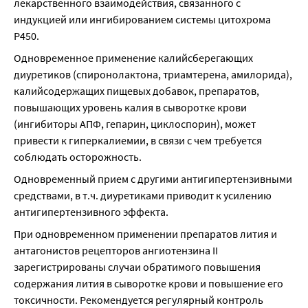
лекарственного взаимодействия, связанного с 
индукцией или ингибированием системы цитохрома 
Р450.
Одновременное применение калийсберегающих 
диуретиков (спиронолактона, триамтерена, амилорида), 
калийсодержащих пищевых добавок, препаратов, 
повышающих уровень калия в сыворотке крови 
(ингибиторы АПФ, гепарин, циклоспорин), может 
привести к гиперкалиемии, в связи с чем требуется 
соблюдать осторожность.
Одновременный прием с другими антигипертензивными 
средствами, в т.ч. диуретиками приводит к усилению 
антигипертензивного эффекта.
При одновременном применении препаратов лития и 
антагонистов рецепторов ангиотензина II 
зарегистрированы случаи обратимого повышения 
содержания лития в сыворотке крови и повышение его 
токсичности. Рекомендуется регулярный контроль 