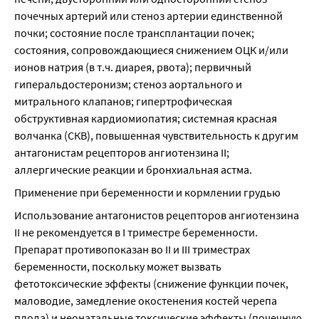
почечных артерий или стеноз артерии единственной 
почки; состояние после трансплантации почек; 
состояния, сопровождающиеся снижением ОЦК и/или 
ионов натрия (в т.ч. диарея, рвота); первичный 
гиперальдостеронизм; стеноз аортального и 
митрального клапанов; гипертрофическая 
обструктивная кардиомиопатия; системная красная 
волчанка (СКВ), повышенная чувствительность к другим 
антагонистам рецепторов ангиотензина II; 
аллергические реакции и бронхиальная астма.
Применение при беременности и кормлении грудью
Использование антагонистов рецепторов ангиотензина 
II не рекомендуется в I триместре беременности. 
Препарат противопоказан во II и III триместрах 
беременности, поскольку может вызвать 
фетотоксические эффекты (снижение функции почек, 
маловодие, замедление окостенения костей черепа 
плода) и неонатальные токсические эффекты (почечную 