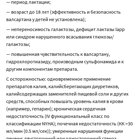
— период лактации;
— возраст до 18 лет (эффективность и безопасность 
валсартана у детей не установлена);
— непереносимость галактозы, дефицит лактазы lapp 
или синдром нарушенного всасывания глюкозы/
галактозы;
— повышенная чувствительность к валсартану, 
гидрохлоротиазиду, производным сульфонамида и к 
другим компонентам препарата.
С осторожностью: одновременное применение 
препаратов калия, калийсберегающих диуретиков, 
калийсодержащих заменителей пищевой соли и других 
средств, способных повышать уровень калия в крови 
(например, гепарин); хроническая сердечная 
недостаточность (IV функциональный класс по 
классификации NYHA); почечная недостаточность (КК >30 
мл/мин (0.5 мл/сек)); умеренные нарушения функции 
печени; двусторонний или односторонний стеноз 