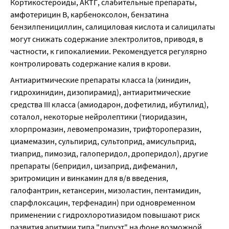
Кортикостероиды, АКТГ, слабительные препараты, 
амфотерицин В, карбеноксолон, бензатина 
бензилпенициллин, салициловая кислота и салицилаты 
могут снижать содержание электролитов, приводя, в 
частности, к гипокалиемии. Рекомендуется регулярно 
контролировать содержание калия в крови.
Антиаритмические препараты класса Iа (хинидин, 
гидрохинидин, дизопирамид), антиаритмические 
средства III класса (амиодарон, дофетилид, ибутилид), 
соталол, некоторые нейролептики (тиоридазин, 
хлорпромазин, левомепромазин, трифтороперазин, 
циамемазин, сульпирид, сультоприд, амисульприд, 
тиаприд, пимозид, галоперидол, дроперидол), другие 
препараты (бепридил, цизаприд, дифеманил, 
эритромицин и винкамин для в/в введения, 
галофантрин, кетансерин, мизоластин, пентамидин, 
спарфлоксацин, терфенадин) при одновременном 
применении с гидрохлоротиазидом повышают риск 
развития аритмии типа "пируэт" на фоне возможной 