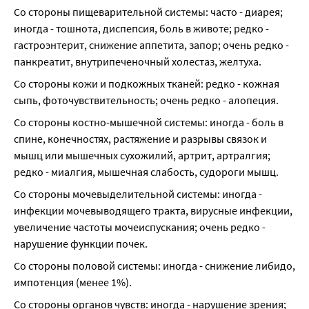
Со стороны пищеварительной системы: часто - диарея; 
иногда - тошнота, диспепсия, боль в животе; редко - 
гастроэнтерит, снижение аппетита, запор; очень редко - 
панкреатит, внутрипеченочный холестаз, желтуха.
Со стороны кожи и подкожных тканей: редко - кожная 
сыпь, фоточувствительность; очень редко - алопеция.
Со стороны костно-мышечной системы: иногда - боль в 
спине, конечностях, растяжение и разрывы связок и 
мышц или мышечных сухожилий, артрит, артралгия; 
редко - миалгия, мышечная слабость, судороги мышц.
Со стороны мочевыделительной системы: иногда - 
инфекции мочевыводящего тракта, вирусные инфекции, 
увеличение частоты мочеиспускания; очень редко - 
нарушение функции почек.
Со стороны половой системы: иногда - снижение либидо, 
импотенция (менее 1%).
Со стороны органов чувств: иногда - нарушение зрения; 