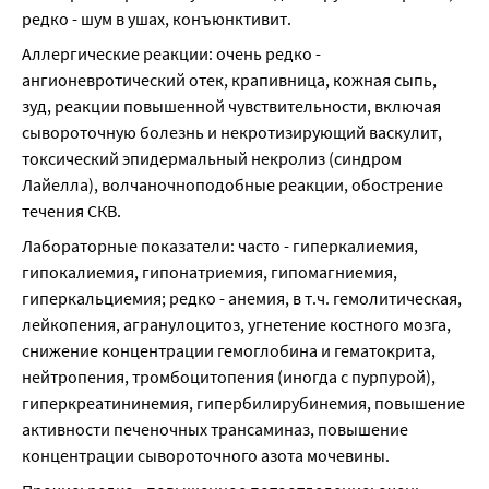
редко - шум в ушах, конъюнктивит.
Аллергические реакции: очень редко - 
ангионевротический отек, крапивница, кожная сыпь, 
зуд, реакции повышенной чувствительности, включая 
сывороточную болезнь и некротизирующий васкулит, 
токсический эпидермальный некролиз (синдром 
Лайелла), волчаночноподобные реакции, обострение 
течения СКВ.
Лабораторные показатели: часто - гиперкалиемия, 
гипокалиемия, гипонатриемия, гипомагниемия, 
гиперкальциемия; редко - анемия, в т.ч. гемолитическая, 
лейкопения, агранулоцитоз, угнетение костного мозга, 
снижение концентрации гемоглобина и гематокрита, 
нейтропения, тромбоцитопения (иногда с пурпурой), 
гиперкреатининемия, гипербилирубинемия, повышение 
активности печеночных трансаминаз, повышение 
концентрации сывороточного азота мочевины.