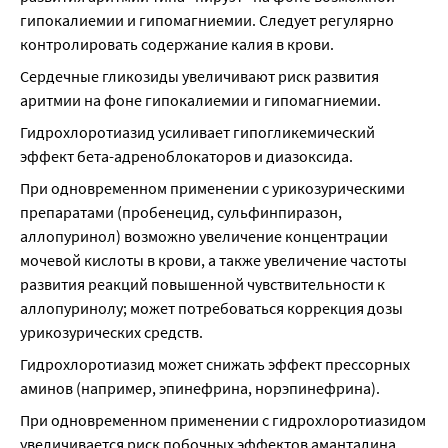
гипокалиемии и гипомагниемии. Следует регулярно 
контролировать содержание калия в крови.
Сердечные гликозиды увеличивают риск развития 
аритмии на фоне гипокалиемии и гипомагниемии.
Гидрохлоротиазид усиливает гипогликемический 
эффект бета-адреноблокаторов и диазоксида.
При одновременном применении с урикозурическими 
препаратами (пробенецид, сульфинпиразон, 
аллопуринол) возможно увеличение концентрации 
мочевой кислоты в крови, а также увеличение частоты 
развития реакций повышенной чувствительности к 
аллопуринолу; может потребоваться коррекция дозы 
урикозурических средств.
Гидрохлоротиазид может снижать эффект прессорных 
аминов (например, эпинефрина, норэпинефрина).
При одновременном применении с гидрохлоротиазидом 
увеличивается риск побочных эффектов амантадина.