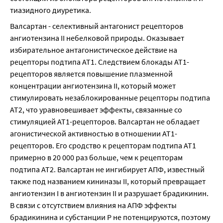
тиазидного диуретика.
Валсартан - селективный антагонист рецепторов 
ангиотензина II небелковой природы. Оказывает 
избирательное антагонистическое действие на 
рецепторы подтипа АТ1. Следствием блокады AT1-
рецепторов является повышение плазменной 
концентрации ангиотензина II, который может 
стимулировать незаблокированные рецепторы подтипа 
АТ2, что уравновешивает эффекты, связанные со 
стимуляцией AT1-рецепторов. Валсартан не обладает 
агонистической активностью в отношении AT1-
рецепторов. Его сродство к рецепторам подтипа АТ1 
примерно в 20 000 раз больше, чем к рецепторам 
подтипа АТ2. Валсартан не ингибирует АПФ, известный 
также под названием кининазы II, который превращает 
ангиотензин I в ангиотензин II и разрушает брадикинин. 
В связи с отсутствием влияния на АПФ эффекты 
брадикинина и субстанции Р не потенцируются, поэтому 