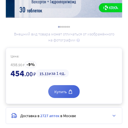
Внешний вид товара может отличаться от изображённого
на фотографии
Цена:
9
498
.90
₽
454
.00
за 1 ед.
₽
15
.13
₽
Купить
Доставка в
2727 аптек
в Москве