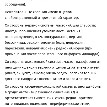
сообщения).
Нежелательные явления имели в целом 
слабовыраженный и преходящий характер.
Со стороны нервной системы: часто - общая слабость; 
иногда - повышенная утомляемость, астения, 
головокружение, в т.ч. постуральное, вертиго, 
бессонница; редко - головная боль, депрессия, 
парестезии, невралгия; очень редко - обморок (при 
применении после перенесенного инфаркта миокарда).
Со стороны дыхательной системы: часто - назофарингит; 
иногда - инфекции верхних отделов дыхательных путей, 
ринит, синусит, кашель; очень редко - респираторный 
дистресс-синдром с пневмонитом и отеком легких.
Со стороны сердечно-сосудистой системы: иногда - боль 
в груди; часто - выраженное снижение АД и 
ортостатическая гипотензия; очень редко - аритмии; 
потенциально возможно - периферические отеки.