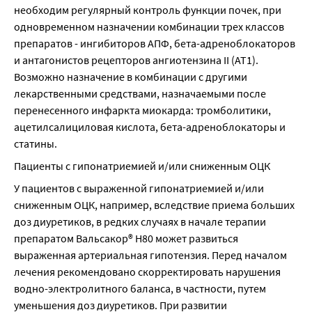
необходим регулярный контроль функции почек, при 
одновременном назначении комбинации трех классов 
препаратов - ингибиторов АПФ, бета-адреноблокаторов 
и антагонистов рецепторов ангиотензина II (AT1). 
Возможно назначение в комбинации с другими 
лекарственными средствами, назначаемыми после 
перенесенного инфаркта миокарда: тромболитики, 
ацетилсалициловая кислота, бета-адреноблокаторы и 
статины.
Пациенты с гипонатриемией и/или сниженным ОЦК
У пациентов с выраженной гипонатриемией и/или 
сниженным ОЦК, например, вследствие приема больших 
доз диуретиков, в редких случаях в начале терапии 
препаратом Вальсакор® Н80 может развиться 
выраженная артериальная гипотензия. Перед началом 
лечения рекомендовано скорректировать нарушения 
водно-электролитного баланса, в частности, путем 
уменьшения доз диуретиков. При развитии 