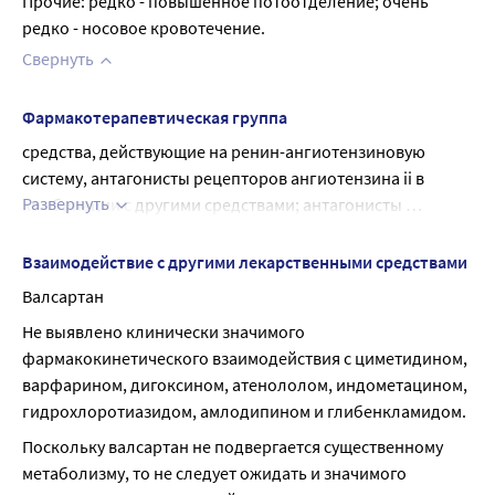
Прочие: редко - повышенное потоотделение; очень 
редко - носовое кровотечение.
Свернуть
Фармакотерапевтическая группа
средства, действующие на ренин-ангиотензиновую 
систему, антагонисты рецепторов ангиотензина ii в 
Развернуть
комбинации с другими средствами; антагонисты 
рецепторов ангиотензина ii в комбинации с диуретиками
Взаимодействие с другими лекарственными средствами
Валсартан
Не выявлено клинически значимого 
фармакокинетического взаимодействия с циметидином, 
варфарином, дигоксином, атенололом, индометацином, 
гидрохлоротиазидом, амлодипином и глибенкламидом.
Поскольку валсартан не подвергается существенному 
метаболизму, то не следует ожидать и значимого 