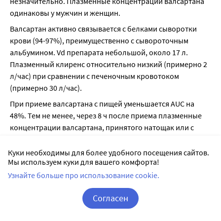
незначительно. Плазменные концентрации валсартана 
одинаковы у мужчин и женщин.
Валсартан активно связывается с белками сыворотки 
крови (94-97%), преимущественно с сывороточным 
альбумином. Vd препарата небольшой, около 17 л. 
Плазменный клиренс относительно низкий (примерно 2 
л/час) при сравнении с печеночным кровотоком 
(примерно 30 л/час).
При приеме валсартана с пищей уменьшается AUC на 
48%. Тем не менее, через 8 ч после приема плазменные 
концентрации валсартана, принятого натощак или с 
пищей, одинаковы. Уменьшение AUC не сопровождается 
клинически значимым снижением терапевтическою 
Куки необходимы для более удобного посещения сайтов.
Мы используем куки для вашего комфорта!
эффекта валсартана, поэтому препарат можно 
применять независимо от приема пищи.
Узнайте больше про использование cookie.
Метаболизм и выведение
Согласен
Метаболизируется с помощью изофермента CYP2C9.
Корзина
Вход / Регистрация