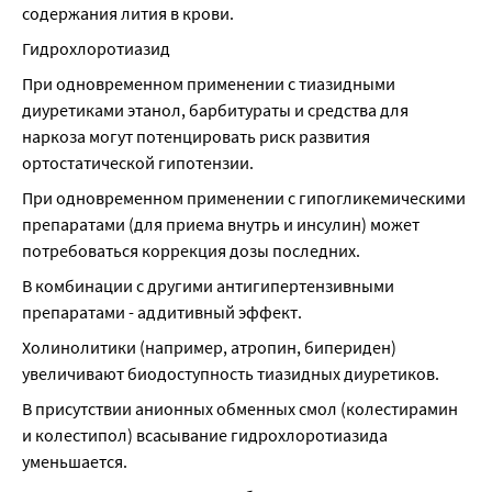
содержания лития в крови.
Гидрохлоротиазид
При одновременном применении с тиазидными 
диуретиками этанол, барбитураты и средства для 
наркоза могут потенцировать риск развития 
ортостатической гипотензии.
При одновременном применении с гипогликемическими 
препаратами (для приема внутрь и инсулин) может 
потребоваться коррекция дозы последних.
В комбинации с другими антигипертензивными 
препаратами - аддитивный эффект.
Холинолитики (например, атропин, бипериден) 
увеличивают биодоступность тиазидных диуретиков.
В присутствии анионных обменных смол (колестирамин 
и колестипол) всасывание гидрохлоротиазида 
уменьшается.