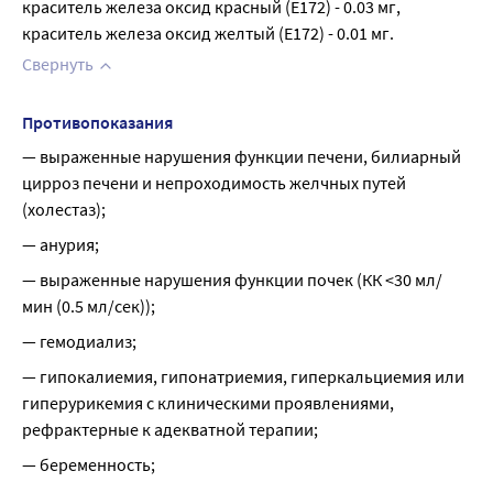
краситель железа оксид красный (E172) - 0.03 мг, 
краситель железа оксид желтый (E172) - 0.01 мг.
Свернуть
Противопоказания
— выраженные нарушения функции печени, билиарный 
цирроз печени и непроходимость желчных путей 
(холестаз);
— анурия;
— выраженные нарушения функции почек (КК <30 мл/
мин (0.5 мл/сек));
— гемодиализ;
— гипокалиемия, гипонатриемия, гиперкальциемия или 
гиперурикемия с клиническими проявлениями, 
рефрактерные к адекватной терапии;
— беременность;