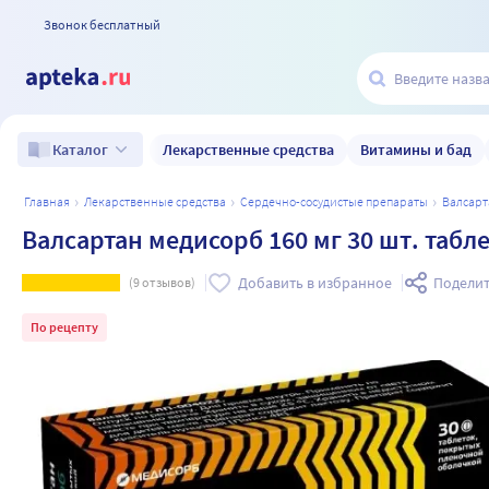
Звонок бесплатный
Лекарственные средства
Витамины и бад
Каталог
главная
лекарственные средства
сердечно-сосудистые препараты
валсар
Валсартан медисорб 160 мг 30 шт. таб
Добавить в избранное
Поделит
(
9
отзывов)
По рецепту