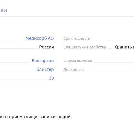
ывы
Медисорб АО
Срок годности
Россия
Хранить 
Специальные свойства
Валсартан
Форма выпуска
блистер
Дозировка
30
и от приема пищи, запивая водой.