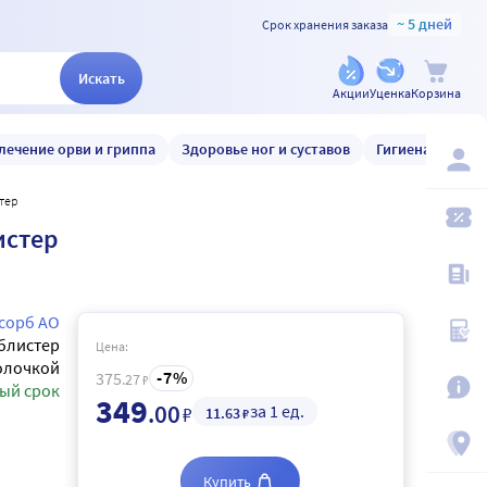
~ 5 дней
Срок хранения заказа
Искать
Акции
Уценка
Корзина
лечение орви и гриппа
Здоровье ног и суставов
Гигиена и уход
стер
истер
сорб АО
блистер
Цена:
олочкой
7
375
.27
₽
ый срок
349
.00
за 1 ед.
₽
11
.63
₽
Купить