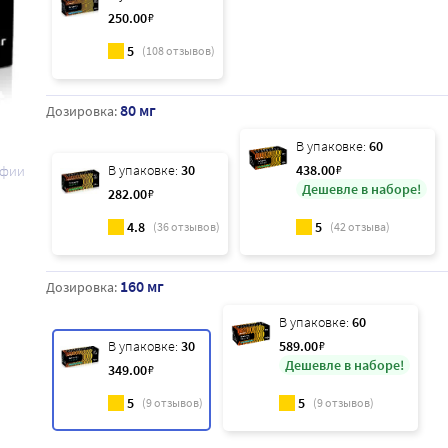
250
.00
₽
5
(
108
отзывов)
80 мг
Дозировка:
В упаковке:
60
В упаковке:
30
438
.00
₽
афии
Дешевле в наборе!
282
.00
₽
4.8
5
(
36
отзывов)
(
42
отзыва)
160 мг
Дозировка:
В упаковке:
60
В упаковке:
30
589
.00
₽
Дешевле в наборе!
349
.00
₽
5
5
(
9
отзывов)
(
9
отзывов)