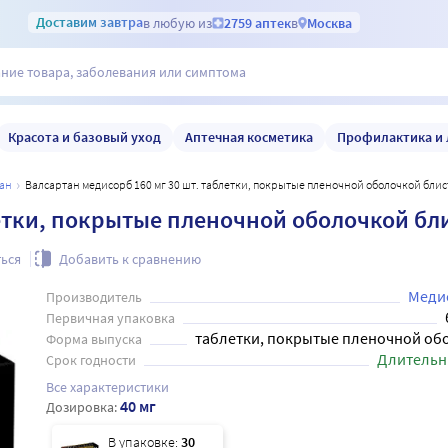
Доставим
завтра
в любую из
2759 аптек
в
Москва
Красота и базовый уход
Аптечная косметика
Профилактика и 
тан
Валсартан медисорб 160 мг 30 шт. таблетки, покрытые пленочной оболочкой бли
летки, покрытые пленочной оболочкой бл
ься
Добавить к сравнению
Меди
Производитель
Первичная упаковка
таблетки, покрытые пленочной об
Форма выпуска
Длительн
Срок годности
Все характеристики
40 мг
Дозировка:
В упаковке:
30