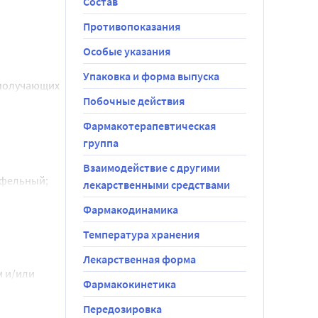
Состав
жности, 
Противопоказания
мечается 
Особые указания
Упаковка и форма выпуска
величена до 
 получающих
Побочные действия
и,
ленных
Фармакотерапевтическая
величить в 
группа
я суточная 
дочковой
иуретиков.
Взаимодействие с другими
намики. Дети
фельный; 
лекарственными средствами
/2 таблетки 
Фармакодинамика
ких 
 пунцовый 
Температура хранения
утки к концу 
Лекарственная форма
месяца 
м и/или
Фармакокинетика
3 м2
чек следует 
Передозировка
а должна 