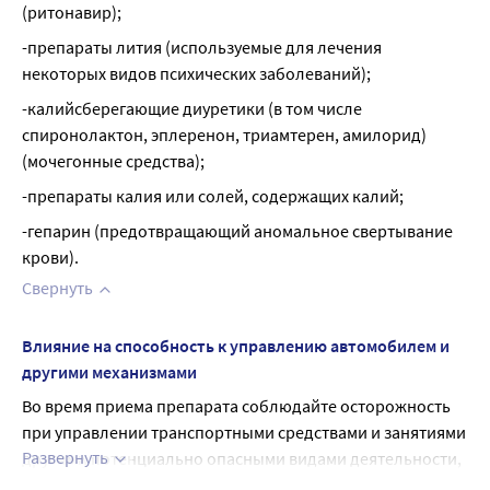
(ритонавир);
-препараты лития (используемые для лечения 
некоторых видов психических заболеваний);
-калийсберегающие диуретики (в том числе 
спиронолактон, эплеренон, триамтерен, амилорид) 
(мочегонные средства);
-препараты калия или солей, содержащих калий;
-гепарин (предотвращающий аномальное свертывание 
крови).
Свернуть
Влияние на способность к управлению автомобилем и
другими механизмами
Во время приема препарата соблюдайте осторожность 
при управлении транспортными средствами и занятиями 
Развернуть
другими потенциально опасными видами деятельности, 
требующими повышенной концентрации внимания и 