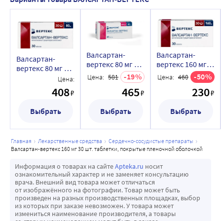
Валсартан-
Валсартан-
Валсартан-
вертекс 80 мг 60
вертекс 160 мг
вертекс 80 мг 30
шт. блистер
30 шт. таблетки,
19
50
шт. блистер
Цена:
581
Цена:
460
Цена:
таблетки,
покрытые
таблетки,
408
465
230
покрытые
пленочной
₽
₽
₽
покрытые
пленочной
оболочкой
пленочной
Выбрать
оболочкой
Выбрать
Выбрать
оболочкой
главная
лекарственные средства
сердечно-сосудистые препараты
валсартан-вертекс 160 мг 30 шт. таблетки, покрытые пленочной оболочкой
Информация о товарах на сайте
Apteka.ru
носит
ознакомительный характер и не заменяет консультацию
врача. Внешний вид товара может отличаться
от изображённого на фотографии. Товар может быть
произведен на разных производственных площадках, выбор
из которых при заказе невозможен. У товара может
измениться наименование производителя, а товары