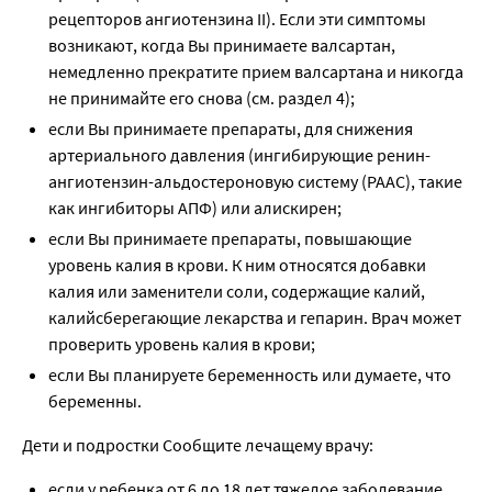
рецепторов ангиотензина II). Если эти симптомы
возникают, когда Вы принимаете валсартан,
немедленно прекратите прием валсартана и никогда
не принимайте его снова (см. раздел 4);
если Вы принимаете препараты, для снижения
артериального давления (ингибирующие ренин-
ангиотензин-альдостероновую систему (РААС), такие
как ингибиторы АПФ) или алискирен;
если Вы принимаете препараты, повышающие
уровень калия в крови. К ним относятся добавки
калия или заменители соли, содержащие калий,
калийсберегающие лекарства и гепарин. Врач может
проверить уровень калия в крови;
если Вы планируете беременность или думаете, что
беременны.
Дети и подростки Сообщите лечащему врачу:
если у ребенка от 6 до 18 лет тяжелое заболевание