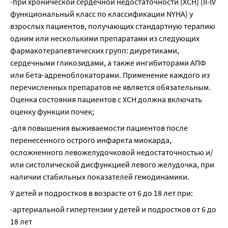
-при хронической сердечной недостаточности (ХСН) (II-IV 
функциональный класс по классификации NYHA) у 
взрослых пациентов, получающих стандартную терапию 
одним или несколькими препаратами из следующих 
фармакотерапевтических групп: диуретиками, 
сердечными гликозидами, а также ингибиторами АПФ 
или бета-адреноблокаторами. Применение каждого из 
перечисленных препаратов не является обязательным. 
Оценка состояния пациентов с ХСН должна включать 
оценку функции почек;
-для повышения выживаемости пациентов после 
перенесенного острого инфаркта миокарда, 
осложненного левожелудочковой недостаточностью и/
или систолической дисфункцией левого желудочка, при 
наличии стабильных показателей гемодинамики.
У детей и подростков в возрасте от 6 до 18 лет при:
-артериальной гипертензии у детей и подростков от 6 до 
18 лет