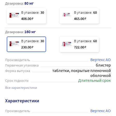
80 мг
Дозировка:
В упаковке:
30
В упаковке:
60
408
.00
₽
465
.00
₽
160 мг
Дозировка:
В упаковке:
30
В упаковке:
60
230
.00
₽
722
.00
₽
Вертекс АО
Производитель
блистер
Первичная упаковка
таблетки, покрытые пленочной
Форма выпуска
оболочкой
Длительный срок
Срок годности
Все характеристики
Характеристики
Вертекс АО
Производитель