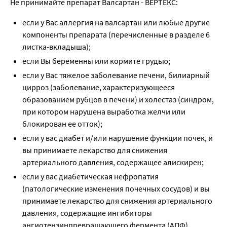
Не принимайте препарат Валсартан - ВЕРТЕКС:
если у Вас аллергия на валсартан или любые другие
компоненты препарата (перечисленные в разделе 6
листка-вкладыша);
если Вы беременны или кормите грудью;
если у Вас тяжелое заболевание печени, билиарный
цирроз (заболевание, характеризующееся
образованием рубцов в печени) и холестаз (синдром,
при котором нарушена выработка желчи или
блокирован ее отток);
если у вас диабет и/или нарушение функции почек, и
вы принимаете лекарство для снижения
артериального давления, содержащее алискирен;
если у вас диабетическая нефропатия
(патологические изменения почечных сосудов) и вы
принимаете лекарство для снижения артериального
давления, содержащие ингибиторы
ангиотензинпревращающего фермента (АПФ).