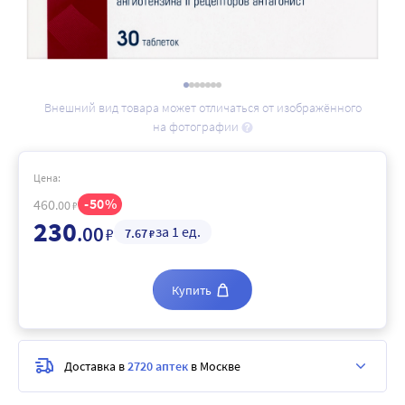
Внешний вид товара может отличаться от изображённого
на фотографии
Цена:
50
460
.00
₽
230
.00
за 1 ед.
₽
7
.67
₽
Купить
Доставка в
2720 аптек
в Москве