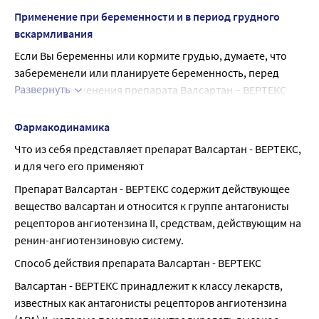
быстроты психомоторных реакций, учитывая возможное 
Применение при беременности и в период грудного
возникновение таких симптомов как головокружение 
вскармливания
или обморок.
Если Вы беременны или кормите грудью, думаете, что 
Сообщите лечащему врачу, если Вам будет необходимо 
забеременели или планируете беременность, перед 
управлять транспортными средствами и работать с 
Развернуть
началом применения препарата Валсартан – ВЕРТЕКС 
механизмами.
проконсультируйтесь с лечащим врачом или работником 
аптеки.
Фармакодинамика
Препарат Валсартан – ВЕРТЕКС противопоказан 
Что из себя представляет препарат Валсартан - ВЕРТЕКС, 
женщинам во время беременности и в период грудного 
и для чего его применяют
вскармливания.
Препарат Валсартан - ВЕРТЕКС содержит действующее 
Если у Вас наступила беременность после начала приема 
вещество валсартан и относится к группе антагонисты 
препарата Валсартан – ВЕРТЕКС, прекратите прием 
рецепторов ангиотензина II, средствам, действующим на 
препарата и обратитесь к врачу.
ренин-ангиотензиновую систему.
Способ действия препарата Валсартан - ВЕРТЕКС
Валсартан - ВЕРТЕКС принадлежит к классу лекарств, 
известных как антагонисты рецепторов ангиотензина 