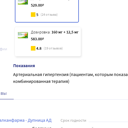
529
.00
₽
5
(
24
отзыва)
Дозировка:
160 мг + 12,5 мг
583
.00
₽
4.8
(
19
отзывов)
афии
Показания
Артериальная гипертензия (пациентам, которым показа
комбинированная терапия)
ывы
алканфарма - Дупница АД
Срок годности