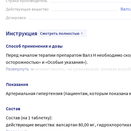
Страна производитель
Валс
Действующее вещество
Дозировка
Инструкция
Смотреть полностью
Способ применения и дозы
Перед началом терапии препаратом Валз Н необходимо ско
осторожностью» и «Особые указания»).
Развернуть
Препарат применяют внутрь, не разжевывая, запивая водой
Препарат Валз Н назначают по 1 таблетке 1 раз в сутки.
Рекомендуется подбор дозы препарата в зависимости от и
Показания
вероятности развития выраженного снижения АД и проявле
Артериальная гипертензия (пациентам, которым показана 
дозу препарата Валз Н на каждом из этапов подбора дозы. 
компонентов валсартан+гидрохлоротиазид - 80 мг + 12,5 мг, 160 
Состав
В случаях, когда это приемлемо, у пациентов с неадекват
Состав (на 1 таблетку):
возможен переход на комбинированный препарат Валз Н с
действующие вещества: валсартан 80,00 мг, гидрохлоротиази
титрования доз валсартана и гидрохлоротиазида.