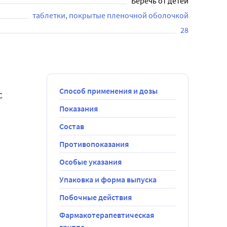
Беречь от детей
таблетки, покрытые пленочной оболочкой
28
Способ применения и дозы
 
Показания
Состав
ия 
Противопоказания
о повышать 
Особые указания
тивных 
Упаковка и форма выпуска
.
отиазидом 
Побочные действия
ющим этапом 
Фармакотерапевтическая