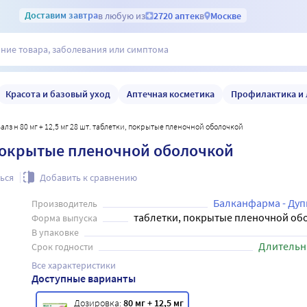
Доставим
завтра
в любую из
2720 аптек
в
Москве
Красота и базовый уход
Аптечная косметика
Профилактика и 
Валз н 80 мг + 12,5 мг 28 шт. таблетки, покрытые пленочной оболочкой
и, покрытые пленочной оболочкой
ься
Добавить к сравнению
Балканфарма - Дуп
Производитель
таблетки, покрытые пленочной об
Форма выпуска
В упаковке
Длительн
Срок годности
Все характеристики
Доступные варианты
Дозировка:
80 мг + 12,5 мг