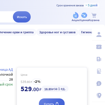
~ 5 дней
Срок хранения заказа
Искать
Акции
Уценка
Корзина
лечение орви и гриппа
Здоровье ног и суставов
Гигиена и уход
ница АД
олочкой
Цена:
28
2
539
.80
₽
ый срок
529
.00
за 1 ед.
₽
18
.89
₽
Купить