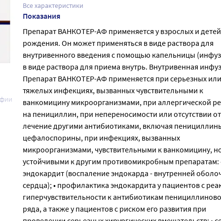
Все характеристики
Показания
Препарат ВАНКОТЕР-АФ применяется у взрослых и детей
рождения. Он может применяться в виде раствора для
внутривенного введения с помощью капельницы (инфуз
в виде раствора для приема внутрь. Внутривенная инфу
Препарат ВАНКОТЕР-АФ применяется при серьезных ил
тяжелых инфекциях, вызванных чувствительными к
афии
ванкомицину микроорганизмами, при аллергической р
на пенициллин, при непереносимости или отсутствии от
лечение другими антибиотиками, включая пенициллин
цефалоспорины, при инфекциях, вызванных
микроорганизмами, чувствительными к ванкомицину, н
устойчивыми к другим противомикробным препаратам: 
эндокардит (воспаление эндокарда - внутренней оболо
сердца); • профилактика эндокардита у пациентов с ре
гиперчувствительности к антибиотикам пенициллиново
ряда, а также у пациентов с риском его развития при
проведении серьезных хирургических вмешательств; • с