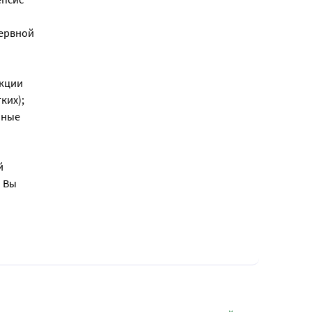
нервной
екции
ких);
нные
й
и Вы