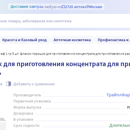
Доставим
завтра
в любую из
2720 аптек
в
Москве
Красота и базовый уход
Аптечная косметика
Профилактика и 
р-аф 1 гр 5 шт. флакон порошок для приготовления концентрата для приготовления ра
к для приготовления концентрата для пр
ь
ся
Добавить к сравнению
ТрайплФа
Производитель
Первичная упаковка
п
Форма выпуска
Дозировка
В упаковке
Длительн
Срок годности