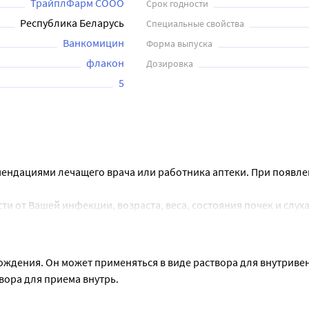
ТрайплФарм СООО
Срок годности
Республика Беларусь
Специальные свойства
Ванкомицин
Форма выпуска
флакон
Дозировка
5
мендациями лечащего врача или работника аптеки. При появле
ти от Вашей инфекции, возраста, веса, состояния почек и слуха
т вводиться Вам квалифицированным медицинским работнико
ождения. Он может применяться в виде раствора для внутривен
орую Вы будете получать.
вора для приема внутрь.
 Вам назначат препарат ВАНКОТЕР-АФ в дозе 2000 мг в сутки, ра
000 мг каждые 12 часов.