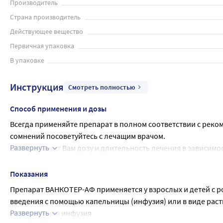
Производитель
Страна производитель
Действующее вещество
Первичная упаковка
В упаковке
Инструкция
Смотреть полностью
Способ применения и дозы
Всегда применяйте препарат в полном соответствии с реко
сомнений посоветуйтесь с лечащим врачом.
Развернуть
Врач назначит Вам дозу и длительность лечения в зависимос
Рекомендуемая доза
Внутривенная инфузия
Показания
Препарат ВАНКОТЕР-АФ в виде внутривенной инфузии буде
Препарат ВАНКОТЕР-АФ применяется у взрослых и детей с р
Лечащий врач определит дозу препарата ВАНКОТЕР-АФ, кот
введения с помощью капельницы (инфузия) или в виде раст
Если у Вас нет и не было выявлено ранее проблем с почками,
Развернуть
Внутривенная инфузия
на 4 введения по 500 мг каждые 6 часов или 2 введения по 1