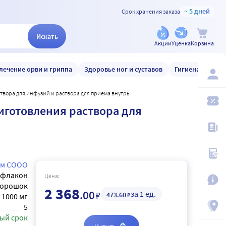
~ 5 дней
Срок хранения заказа
Искать
Акции
Уценка
Корзина
лечение орви и гриппа
Здоровье ног и суставов
Гигиена и уход
створа для инфузий и раствора для приема внутрь
иготовления раствора для
рм СООО
флакон
Цена:
орошок
2 368
.00
за 1 ед.
₽
473
.60
₽
1000 мг
5
ый срок