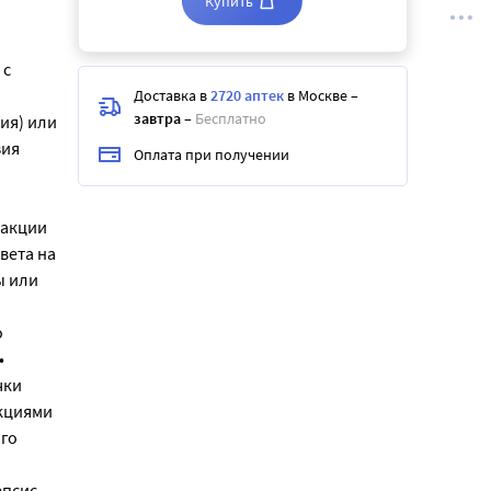
Купить
 с
Доставка в
2720 аптек
в Москве
–
завтра
–
Бесплатно
ия) или
зия
Оплата при получении
и
еакции
вета на
ы или
о
•
чки
акциями
го
епсис