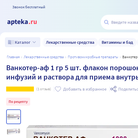
Звонок бесплатный
Лекарственные средства
Витамины и бад
Каталог
главная
лекарственные средства
противомикробные препараты
Ванкоте
Ванкотер-аф 1 гр 5 шт. флакон порошо
инфузий и раствора для приема внутр
Добавить в избранное
Поделить
(
1
отзыв)
По рецепту