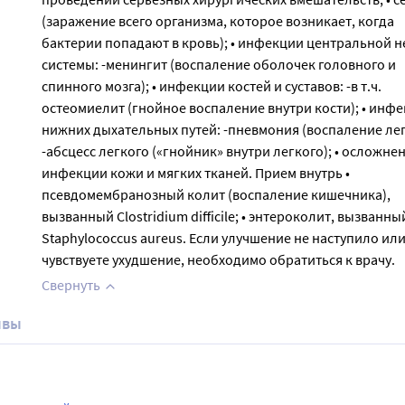
(заражение всего организма, которое возникает, когда
бактерии попадают в кровь); • инфекции центральной 
системы: -менингит (воспаление оболочек головного и
спинного мозга); • инфекции костей и суставов: -в т.ч.
остеомиелит (гнойное воспаление внутри кости); • инф
нижних дыхательных путей: -пневмония (воспаление лег
-абсцесс легкого («гнойник» внутри легкого); • осложне
инфекции кожи и мягких тканей. Прием внутрь •
псевдомембранозный колит (воспаление кишечника),
вызванный Clostridium difficile; • энтероколит, вызванны
Staphylococcus aureus. Если улучшение не наступило ил
чувствуете ухудшение, необходимо обратиться к врачу.
Свернуть
ывы