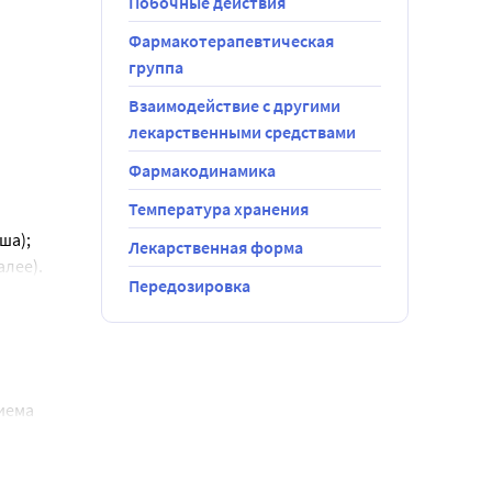
Побочные действия
ругими 
Фармакотерапевтическая
ас будут 
ыми к 
группа
 в 
Взаимодействие с другими
ть.
лекарственными средствами
кже у 
Фармакодинамика
ля 
дозу 
Температура хранения
ти 
ша);
Лекарственная форма
алее).
Передозировка
ый колит, 
нения 
иема 
а, 
ом) и 
димости 
сь за 