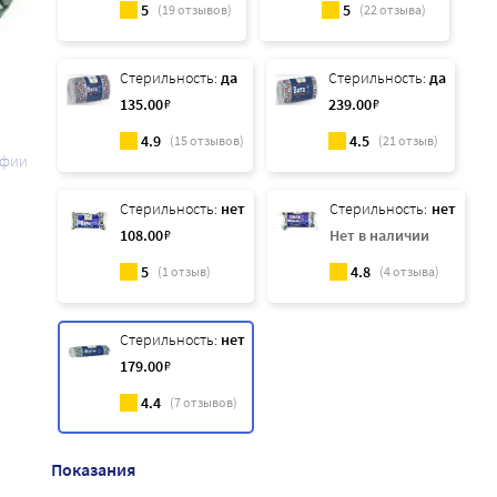
5
5
(
19
отзывов)
(
22
отзыва)
Стерильность:
да
Стерильность:
да
135
.00
₽
239
.00
₽
4.9
4.5
(
15
отзывов)
(
21
отзыв)
афии
Стерильность:
нет
Стерильность:
нет
108
.00
₽
Нет в наличии
5
4.8
(
1
отзыв)
(
4
отзыва)
Стерильность:
нет
179
.00
₽
4.4
(
7
отзывов)
Показания