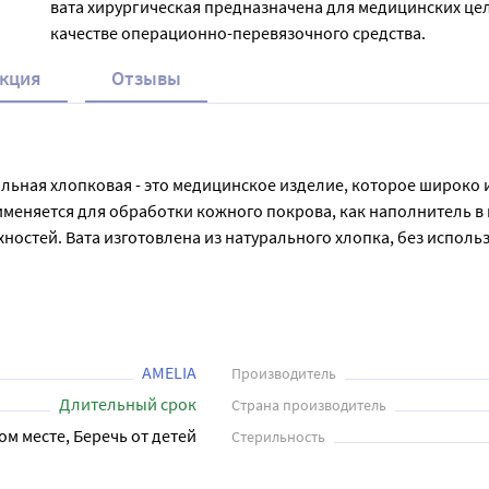
вата хирургическая предназначена для медицинских цел
качестве операционно-перевязочного средства.
кция
Отзывы
льная хлопковая - это медицинское изделие, которое широко 
меняется для обработки кожного покрова, как наполнитель в в
стей. Вата изготовлена из натурального хлопка, без использо
ю - быстро впитывает раневое отделяемое, а высыхая хорошо 
ользована для промывания ран и повязок, для ухода за кожей,
ет всем требованиям ГОСТ. Ограничений и противопоказаний не 
AMELIA
Производитель
Длительный срок
Страна производитель
ом месте, Беречь от детей
Стерильность