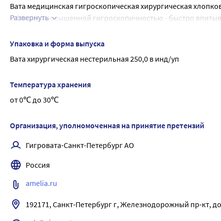
Вата медицинская гигроскопическая хирургическая хлопков
Развернуть
Обладает повышенной гигроскопичностью - быстро впитыва
при проведении общехирургических манипуляций.Стерильная
стерилизации, но вата будет в соприкосновении с поврежде
Упаковка и форма выпуска
Вата хирургическая нестерильная 250,0 в инд/уп
Температура хранения
от 0℃ до 30℃
Организация, уполномоченная на принятие претензий
Гигровата-Санкт-Петербург АО
Россия
amelia.ru
192171, Санкт-Петербург г, Железнодорожный пр-кт, дом