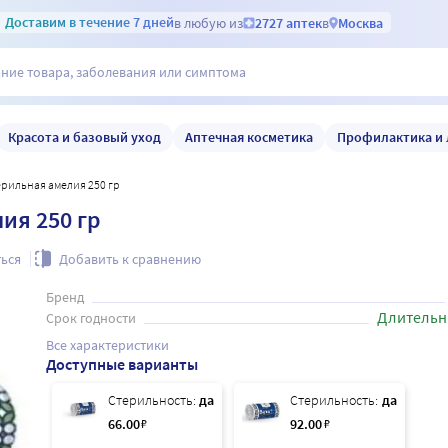
Доставим
в течение 7 дней
в любую из
2727 аптек
в
Москва
Красота и базовый уход
Аптечная косметика
Профилактика и 
ерильная амелия 250 гр
ия 250 гр
ься
Добавить к сравнению
Бренд
Длительн
Срок годности
Все характеристики
Доступные варианты
Стерильность:
да
Стерильность:
да
66
.00
₽
92
.00
₽