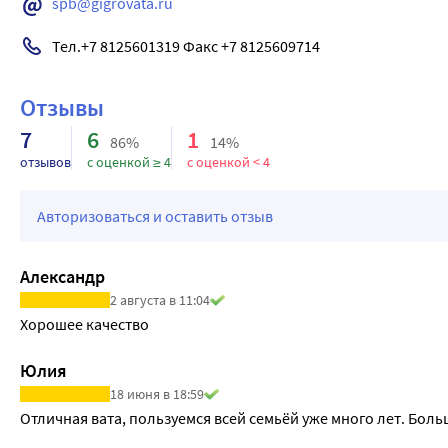
spb@gigrovata.ru
Тел.+7 8125601319 Факс +7 8125609714
Отзывы
7
6
1
86%
14%
отзывов
с оценкой ≥ 4
с оценкой < 4
Авторизоваться и оставить отзыв
Александр
2 августа в 11:04
Хорошее качество
Юлия
18 июня в 18:59
Отличная вата, пользуемся всей семьёй уже много лет. Боль