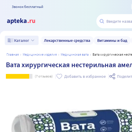
Звонок бесплатный
Лекарственные средства
Витамины и бад
Каталог
главная
медицинские изделия
медицинская вата
Вата хирургическая нест
Вата хирургическая нестерильная амел
Добавить в избранное
Поделит
(
7
отзывов)