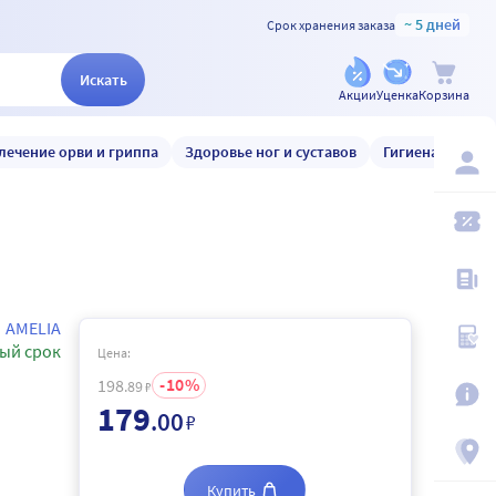
~ 5 дней
Срок хранения заказа
Искать
Акции
Уценка
Корзина
лечение орви и гриппа
Здоровье ног и суставов
Гигиена и уход
AMELIA
ый срок
Цена:
10
198
.89
₽
179
.00
₽
Купить