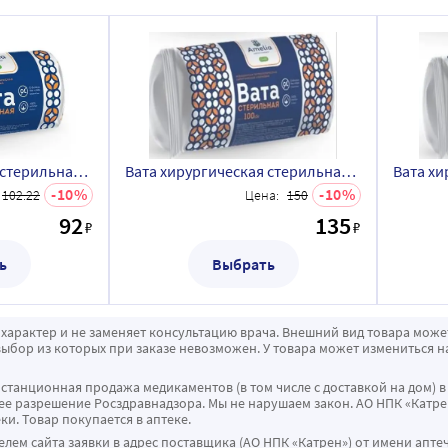
Вата хирургическая стерильная амелия 50 гр
Вата хирургическая стерильная амелия 100 гр
10
10
102.22
Цена:
150
92
135
₽
₽
ь
Выбрать
характер и не заменяет консультацию врача. Внешний вид товара може
ыбор из которых при заказе невозможен. У товара может измениться н
истанционная продажа медикаментов (в том числе с доставкой на дом) в
 разрешение Росздравнадзора. Мы не нарушаем закон. АО НПК «Катрен
ки. Товар покупается в аптеке.
ем сайта заявки в адрес поставщика (АО НПК «Катрен») от имени апте