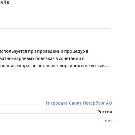
ей в
используется при проведении процедур в 
атно-марлевых повязках в сочетании с 
вания хлора, не оставляет ворсинок и не вызывает 
испаряет влагу. Незаменима при проведении 
 для удаления макияжа на лице, для очистки ушей 
имеет.
Гигровата-Санкт-Петербург АО
Россия
нет