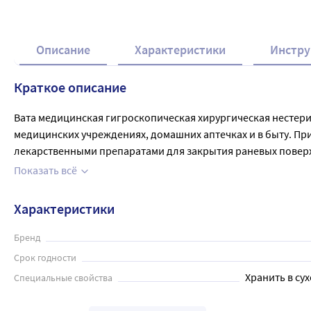
Описание
Характеристики
Инстру
Краткое описание
Вата медицинская гигроскопическая хирургическая нестери
медицинских учреждениях, домашних аптечках и в быту. При
лекарственными препаратами для закрытия раневых поверхно
раздражения кожи. Обладает повышенной гигроскопичность
Показать всё
общехирургических манипуляций. Вата также может быть исп
и т.д. В упаковке содержится 250 грамм ваты. Соответству
Характеристики
Бренд
Срок годности
Хранить в сух
Специальные свойства