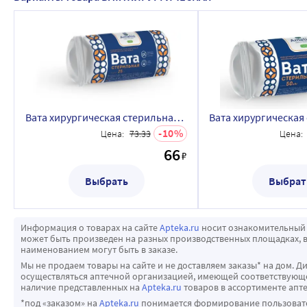
Вата хирургическая стерильная амелия 25 гр
10
Цена:
73.33
Цена:
66
₽
Выбрать
Выбрат
Информация о товарах на сайте
Apteka.ru
носит ознакомительный 
может быть произведен на разных производственных площадках, в
наименованием могут быть в заказе.
Мы не продаем товары на сайте и не доставляем заказы* на дом. Д
осуществляться аптечной организацией, имеющей соответствующее
наличие представленных на
Apteka.ru
товаров в ассортименте апте
*под «заказом» на
Apteka.ru
понимается формирование пользовател