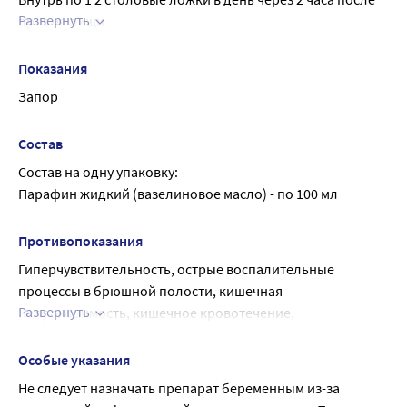
Развернуть
приема пищи
Курс лечения - не более 5 дней
Показания
Запор
Состав
Состав на одну упаковку:
Парафин жидкий (вазелиновое масло) - по 100 мл
Противопоказания
Гиперчувствительность, острые воспалительные 
процессы в брюшной полости, кишечная 
Развернуть
непроходимость, кишечное кровотечение, 
лихорадочный синдром, беременность.
Применение при беременности и в период грудного 
Особые указания
вскармливания.
Не следует назначать препарат беременным из-за 
При беременности применение препарата 