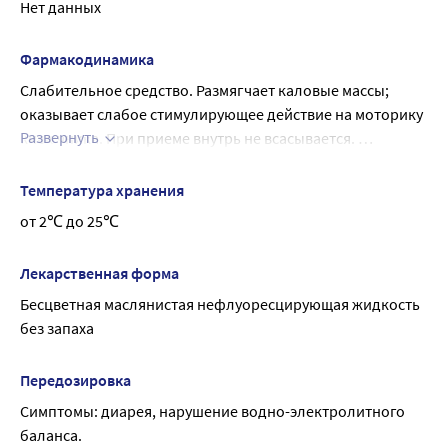
Нет данных
Фармакодинамика
Слабительное средство. Размягчает каловые массы; 
оказывает слабое стимулирующее действие на моторику 
Развернуть
кишечника. При приеме внутрь не всасывается. 
Слабительный эффект наступает через 6-8 часов
Температура хранения
от 2℃ до 25℃
Лекарственная форма
Бесцветная маслянистая нефлуоресцирующая жидкость 
без запаха
Передозировка
Симптомы: диарея, нарушение водно-электролитного 
баланса.