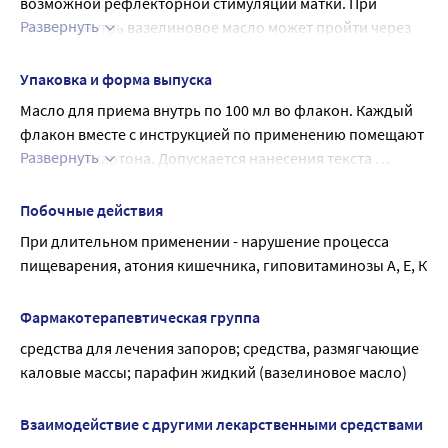
возможной рефлекторной стимуляции матки. При 
противопоказано из-за возможной рефлекторной 
Развернуть
приеме внутрь вазелиновое масло может пройти через 
стимуляции матки
анальный сфинктер и загрязнить белье
В период кормления грудью применение возможно
Нельзя применять в качестве слабительного средства 
Упаковка и форма выпуска
при отравлении жирорастворимыми веществами 
Масло для приема внутрь по 100 мл во флакон. Каждый 
(фосфором, бензолом и др.) и при лечении глистной 
флакон вместе с инструкцией по применению помещают 
инвазии экстрактом мужского папоротника
Развернуть
в пачку из картона. Допускается нанесения текста 
Влияние на способность управлять транспортными 
инструкции по применению на пачку.
средствами и механизмами.
Побочные действия
Применение препарата не влияет на выполнение 
При длительном применении - нарушение процесса 
потенциально опасных видов деятельности, требующих 
пищеварения, атония кишечника, гиповитаминозы А, Е, К
особого внимания и быстрых реакций (управление 
автотранспортом, работа с движущимися механизмами).
Фармакотерапевтическая группа
средства для лечения запоров; средства, размягчающие 
каловые массы; парафин жидкий (вазелиновое масло)
Взаимодействие с другими лекарственными средствами