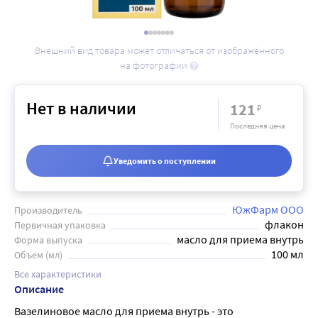
Внешний вид товара может отличаться от изображённого
на фотографии
Нет в наличии
121
₽
Последняя цена
Уведомить о поступлении
ЮжФарм ООО
Производитель
флакон
Первичная упаковка
масло для приема внутрь
Форма выпуска
100 мл
Объем (мл)
Все характеристики
Описание
Вазелиновое масло для приема внутрь - это