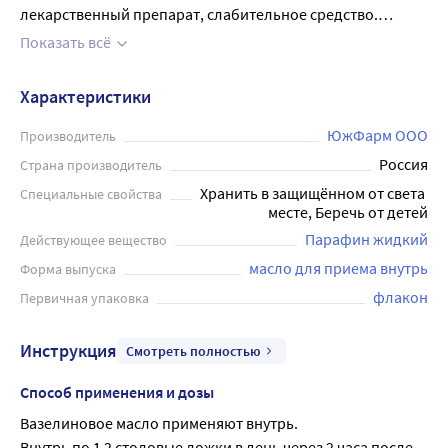
лекарственный препарат, слабительное средство.
Размягчает каловые массы; оказывает слабое
Показать всё
стимулирующее действие на моторику кишечника. При
приеме внутрь не всасывается. Слабительный эффект
Характеристики
наступает через 6-8 часов. Масло продаётся в флаконе
объёмом 100 мл. Перед применением рекомендуется
ЮжФарм ООО
Производитель
проконсультироваться с врачом.
Россия
Страна производитель
Хранить в защищённом от света 
Специальные свойства
месте, Беречь от детей
Парафин жидкий
Действующее вещество
масло для приема внутрь
Форма выпуска
флакон
Первичная упаковка
Инструкция
Смотреть полностью
Способ применения и дозы
Вазелиновое масло применяют внутрь.
Внутрь по 1 2 столовые ложки в день через 2 часа после 