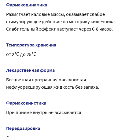
период грудного вскармливания возможен по 
Фармакодинамика
рекомендации врача.
Размягчает каловые массы, оказывает слабое 
стимулирующее действие на моторику кишечника.
Слабительный эффект наступает через 6-8 часов.
Температура хранения
от 2℃ до 25℃
Лекарственная форма
Бесцветная прозрачная маслянистая 
нефлуоресцирующая жидкость без запаха.
Фармакокинетика
При приеме внутрь не всасывается
Передозировка