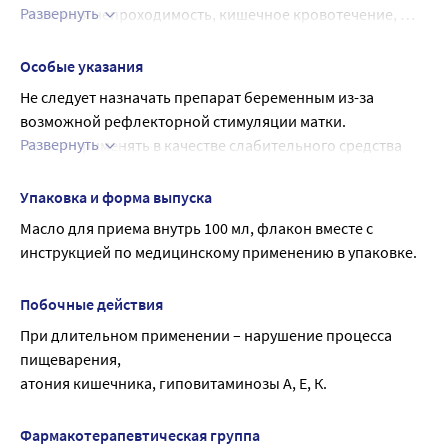
Развернуть
кишечная непроходимость, кишечное кровотечение, 
лихорадочный синдром, беременность.
Особые указания
Не следует назначать препарат беременным из-за 
возможной рефлекторной стимуляции матки.
Развернуть
Нельзя применять в качестве слабительного средства 
при отравлении жирорастворимыми веществами 
(фосфором, бензолом и др.) и при лечении глистной 
Упаковка и форма выпуска
инвазии экстрактом мужского папоротника.
Масло для приема внутрь 100 мл, флакон вместе с 
инструкцией по медицинскому применению в упаковке.
Побочные действия
При длительном применении – нарушение процесса 
пищеварения,
атония кишечника, гиповитаминозы А, Е, К.
Фармакотерапевтическая группа