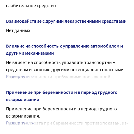
слабительное средство
Взаимодействие с другими лекарственными средствами
Нет данных
Влияние на способность к управлению автомобилем и
другими механизмами
Не влияет на способность управлять транспортным 
средством и занятию другими потенциально опасными 
Развернуть
видами деятельности, требующими повышенной 
концентрации внимания.
Применение при беременности и в период грудного
вскармливания
Применение при беременности и в период грудного 
вскармливания.
Развернуть
Прием препарата при беременности противопоказан, из-
за возможной рефлекторной стимуляции матки. В 