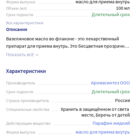
масло для приема внутрь
Форма выпуска
100 мл
Объем (мл)
Длительный срок
Срок годности
Все характеристики
Описание
Вазелиновое масло во флаконе - это лекарственный
препарат для приема внутрь. Это бесцветная прозрачная
маслянистая жидкость без запаха. Размягчает каловые
Показать всё
массы, оказывает слабое стимулирующее действие на
моторику кишечника. Слабительный эффект наступает
Характеристики
через 6-8 часов. Прием препарата при беременности
противопоказан, из-за возможной рефлекторной
Аромасинтез ООО
Производитель
стимуляции матки. В период грудного вскармливания
Длительный срок
Срок годности
возможен по рекомендации врача. Принимают внутрь по
Россия
Страна производитель
1-2 столовые ложки в день через 2 часа после приема
Хранить в защищённом от света 
Специальные свойства
пищи. Курс лечения - не более 5 дней. Перед
месте, Беречь от детей
применением рекомендуется проконсультироваться с
Парафин жидкий
Действующее вещество
врачом.
масло для приема внутрь
Форма выпуска