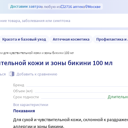
Доставим
завтра
в любую из
2716 аптек
в
Москве
Красота и базовый уход
Аптечная косметика
Профилактика и 
ции для чувствительной кожи и зоны бикини 100 мл
ительной кожи и зоны бикини 100 мл
ься
Добавить к сравнению
Бренд
Объем (мл)
Длительн
Срок годности
Все характеристики
Показания
Для сухой и чувствительной кожи, склонной к раздраже
аллергии и зоны бикини.