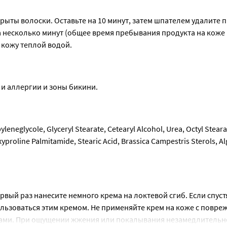
ыты волоски. Оставьте на 10 минут, затем шпателем удалите пр
на несколько минут (общее время пребывания продукта на коже 
 кожу теплой водой.
 и аллергии и зоны бикини.
neglycole, Glyceryl Stearate, Cetearyl Alcohol, Urea, Octyl Stearat
proline Palmitamide, Stearic Acid, Brassica Campestris Sterols, Alg
ый раз нанесите немного крема на локтевой сгиб. Если спустя 
ьзоваться этим кремом. Не применяйте крем на коже с повреж
ми. При ощущении жжения или покалывания незамедлительно