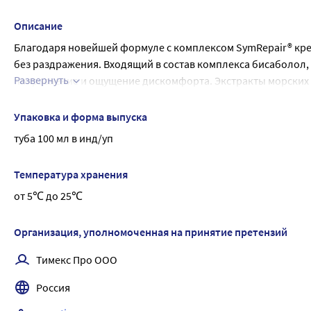
продукт водой. В случае попадания крема в глаза промойт
Описание
Благодаря новейшей формуле с комплексом SymRepair® крем
без раздражения. Входящий в состав комплекса бисаболол, 
Развернуть
покраснение и ощущение дискомфорта. Экстракты морских 
способствуют восстановлению естественного баланса влаги 
крем подходит для сухой и чувствительной кожи, склонной
Упаковка и форма выпуска
Velvet крем для депиляции для чувст.кожи и зоны бикини
туба 100 мл в инд/уп
Температура хранения
от 5℃ до 25℃
Организация, уполномоченная на принятие претензий
Тимекс Про ООО
Россия