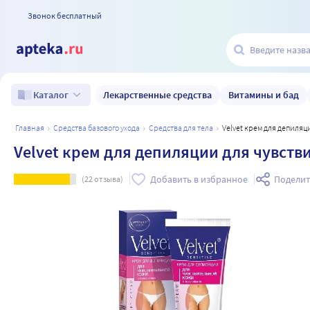
Звонок бесплатный
Лекарственные средства
Витамины и бад
Каталог
главная
средства базового ухода
средства для тела
Velvet крем для депиля
Velvet крем для депиляции для чувств
Добавить в избранное
Поделит
(
22
отзыва)