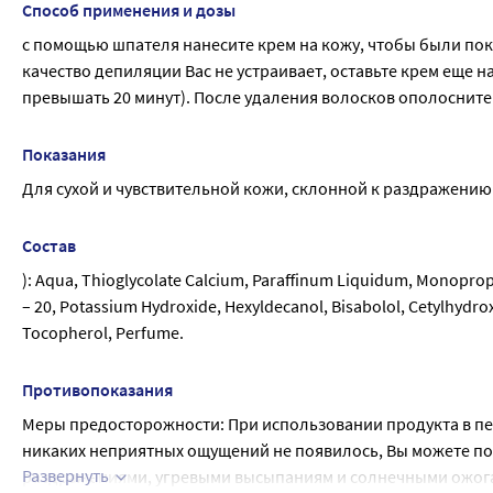
Способ применения и дозы
с помощью шпателя нанесите крем на кожу, чтобы были покр
качество депиляции Вас не устраивает, оставьте крем еще 
превышать 20 минут). После удаления волосков ополосните
Показания
Для сухой и чувствительной кожи, склонной к раздражению
Состав
): Aqua, Thioglycolate Calcium, Paraffinum Liquidum, Monopropyle
– 20, Potassium Hydroxide, Hexyldecanol, Bisabolol, Cetylhydroxy
Tocopherol, Perfume.
Противопоказания
Меры предосторожности: При использовании продукта в перв
никаких неприятных ощущений не появилось, Вы можете пол
Развернуть
раздражениями, угревыми высыпаниям и солнечными ожога