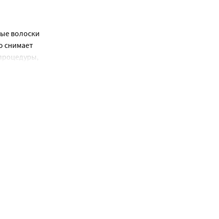
ые волоски 
 снимает 
процедуры, 
воздействию, 