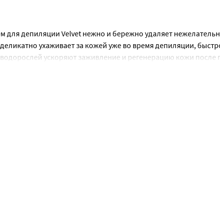
е их большим количеством воды.
 для депиляции Velvet нежно и бережно удаляет нежелательн
деликатно ухаживает за кожей уже во время депиляции, быстро
водорослей ускоряют заживление и регенерацию кожи после 
в коже и ее питанию. Благодаря такому мягкому и бережному 
 к раздражению и аллергии и зоны бикини.