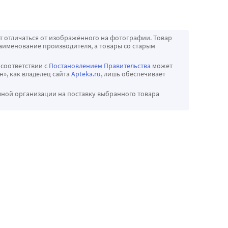
т отличаться от изображённого на фотографии. Товар
аименование производителя, а товары со старым
 соответствии с
Постановлением Правительства
может
», как владелец сайта
Apteka.ru
, лишь обеспечивает
чной организации на поставку выбранного товара