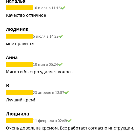
наталья
16 июля в 11:16
Качество отличное
людмила
5 июля в 14:29
мне нравится
Анна
10 мая в 05:24
Мягко и быстро удаляет волосы
В
23 апреля в 13:57
Лучший крем! 
Людмила
11 февраля в 02:49
Очень довольна кремом. Все работает согласно инструкции. 