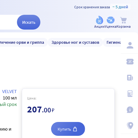
~ 5 дней
Срок хранения заказа
Искать
Акции
Уценка
Корзина
лечение орви и гриппа
Здоровье ног и суставов
Гигиена и уход
VELVET
100 мл
Цена:
ый срок
207
.00
₽
нию и
Купить