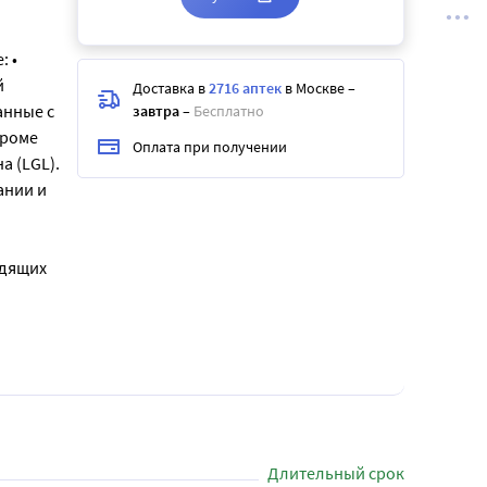
: •
й
Доставка в
2716 аптек
в Москве
–
анные с
завтра
–
Бесплатно
дроме
Оплата при получении
а (LGL).
ании и
одящих
Длительный срок