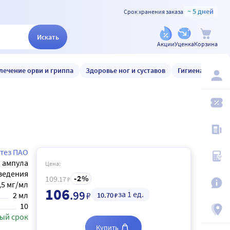
~ 5 дней
Срок хранения заказа
Искать
Акции
Уценка
Корзина
лечение орви и гриппа
Здоровье ног и суставов
Гигиена и уход
тез ПАО
ампула
Цена:
введения
2
109
.17
₽
,5 мг/мл
106
.99
за 1 ед.
₽
2 мл
10
.70
₽
10
ый срок
Купить