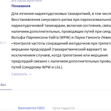
Все характеристики
Показания
Для лечения наджелудочковых тахиаритмий, в том числе
Восстановления синусового ритма при пароксизмально
наджелудочковой тахикардии, включая состояния, связ
наличием дополнительных, проводящих путей при син
Вольфа-Паркинсона-Уайта (WPW) и Лауна-Ганонга-Левин
афии
• Контроля частоты сокращений желудочков при трепет
мерцании предсердий (тахиаритмический вариант) за
исключением случаев, когда трепетание или мерцание
предсердий связано с наличием дополнительных пров
путей (синдромы WPW и LGL).
Свернуть
ывы
Биосинтез ПАО
Срок годности