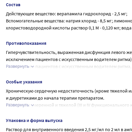
случаев, когда трепетание или мерцание предсердий связ
Состав
Действующее вещество: верапамила гидрохлорид - 2,5 мг;
Вспомогательные вещества: натрия хлорид - 8,5 мг; лимонной
хлористоводородной кислоты раствор 0,1 М - 0,120 мл; вода 
Противопоказания
Гиперчувствительность, выраженная дисфункция левого желуд
исключением пациентов с искусственным водителем ритма),
Развернуть
исключением пациентов с искусственным водителем ритма,
Лауна-Ганонга-Левина (кроме больных с кардиостимуляторо
наджелудочковой тахикардией, подлежащей лечению верапа
Особые указания
мм рт.ст.) или кардиогенный шок, желудочковая тахикардия
Хроническую сердечную недостаточность (кроме тяжелой и
колхицином, с бета-адреноблокаторами внутривенно, примен
и диуретиками до начала терапии препаратом.
беременность, период лактации.
Развернуть
У больных с умеренной и тяжелой (III и IV функциональног
С осторожностью
(давление заклинивания в легочной артерии более 20 мм рт
Артериальная гипотензия, снижение нервно-мышечной пер
препарата может развиться острая декомпенсация хрониче
Упаковка и форма выпуска
(AV) блокада I ст., брадикардия, идиопатический гипертро
Влияние на способность к вождению автотранспорта и упр
Раствор для внутривенного введения 2,5 мг/мл по 2 мл в ампу
кардиомиопатия, одновременное применение с сердечными