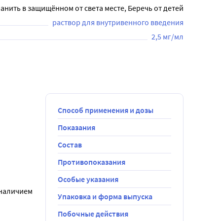
анить в защищённом от света месте, Беречь от детей
раствор для внутривенного введения
2,5 мг/мл
Способ применения и дозы
Показания
Состав
д 
Противопоказания
минут в той 
Особые указания
рия хлорида.
наличием 
Упаковка и форма выпуска
Побочные действия
ючением 