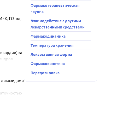
PW и LGL).
Фармакотерапевтическая
группа
- 0,175 мл; 
Взаимодействие с другими
лекарственными средствами
Фармакодинамика
Температура хранения
икардии) за 
Лекарственная форма
индром 
Фармакокинетика
вызванной 
 менее 90 
Передозировка
менение с 
гликозидами 
верапамила, 
таточностью 
чении 
кулярная 
руктивная 
атином, 