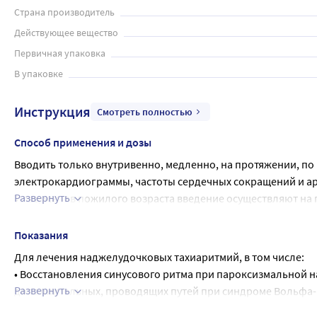
Страна производитель
Действующее вещество
Первичная упаковка
В упаковке
Инструкция
Смотреть полностью
Способ применения и дозы
Вводить только внутривенно, медленно, на протяжении, по 
электрокардиограммы, частоты сердечных сокращений и а
Развернуть
У пациентов пожилого возраста введение осуществляют на п
нежелательных эффектов.
Для купирования пароксизмальных нарушений ритма сердца 
Показания
контролем ЭКГ и АД) по 2-4 мл раствора 2,5 мг/мл (5-10 мг)
Для лечения наджелудочковых тахиаритмий, в том числе:
же дозе. Раствор верапамила готовят путем разведения 2 мл 
• Восстановления синусового ритма при пароксизмальной н
Развернуть
дополнительных, проводящих путей при синдроме Вольфа-П
• Контроля частоты сокращений желудочков при трепетании