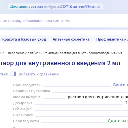
Доставим
завтра
в любую из
2716 аптек
в
Москве
Красота и базовый уход
Аптечная косметика
Профилактика и 
мил
Верапамил 2,5 мг/мл 10 шт. ампулы раствор для внутривенного введения 2 мл
створ для внутривенного введения 2 мл
ться
Добавить к сравнению
Биосин
Производитель
Первичная упаковка
раствор для внутривенного 
Форма выпуска
2
Дозировка
Объем (мл)
В упаковке
Длительн
Срок годности