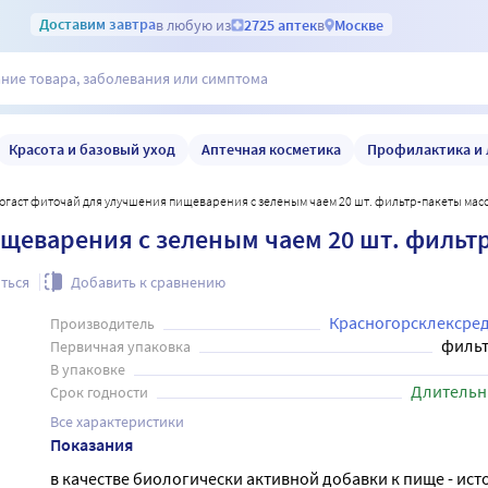
Доставим
завтра
в любую из
2725 аптек
в
Москве
Красота и базовый уход
Аптечная косметика
Профилактика и 
иогаст фиточай для улучшения пищеварения с зеленым чаем 20 шт. фильтр-пакеты массо
еварения с зеленым чаем 20 шт. фильтр-
ться
Добавить к сравнению
Красногорсклексред
Производитель
фильт
Первичная упаковка
В упаковке
Длительн
Срок годности
Все характеристики
Показания
в качестве биологически активной добавки к пище - ист