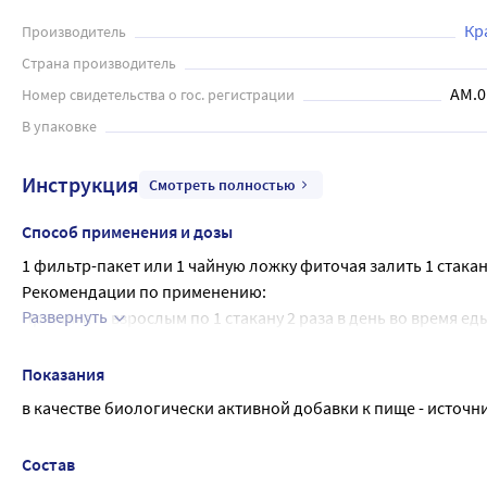
Кр
Производитель
Страна производитель
AM.0
Номер свидетельства о гос. регистрации
В упаковке
Инструкция
Смотреть полностью
Способ применения и дозы
1 фильтр-пакет или 1 чайную ложку фиточая залить 1 стакано
Рекомендации по применению:
Развернуть
Принимать взрослым по 1 стакану 2 раза в день во время ед
Продолжительность приема - 2 недели.
При необходимости прием можно повторить.
Показания
в качестве биологически активной добавки к пище - источ
Состав