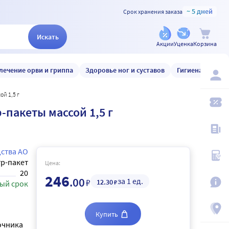
~ 5 дней
Срок хранения заказа
Искать
Акции
Уценка
Корзина
лечение орви и гриппа
Здоровье ног и суставов
Гигиена и уход
й 1,5 г
пакеты массой 1,5 г
ства АО
р-пакет
Цена:
20
246
.00
за 1 ед.
₽
12
.30
₽
ый срок
Купить
очника