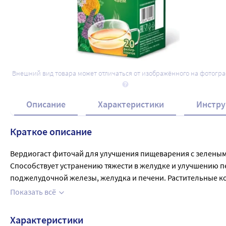
Набор ВЕРДИОГАСТ ФИТОЧАЙ ДЛЯ У
ПИЩЕВАРЕНИЯ С ЗЕЛЕНЫМ ЧАЕМ + Щ
ПРИРОДЫ ФИТОЧАЙ ДЛЯ ПИЩЕВАРЕН
295
.40
₽
422
.00
₽
Внешний вид товара может отличаться от изображённого на фотогр
фильтр-пакеты
Описание
Характеристики
Инстру
Краткое описание
Вердиогаст фиточай для улучшения пищеварения с зеленым ча
Способствует устранению тяжести в желудке и улучшению п
поджелудочной железы, желудка и печени. Растительные ко
шиповника, корни солодки, корни одуванчика.)способствую
Показать всё
мл) кипятка, настоять 15 минут, отжать, довести объем до 2
Продолжительность приема - 2 недели. При необходимости
Характеристики