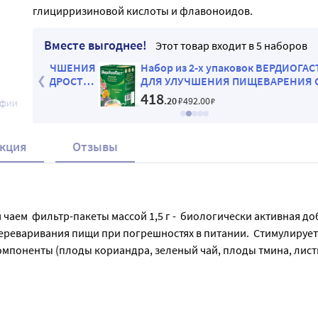
глицирризиновой кислоты и флавоноидов.
Вместе выгоднее!
Этот товар входит в 5 наборов
ЛУЧШЕНИЯ
Набор из 2-х упаковок ВЕРДИОГАСТ ФИТОЧ
ЕДРОСТЬ
ДЛЯ УЛУЧШЕНИЯ ПИЩЕВАРЕНИЯ С ЗЕЛЕН
ИЯ
ЧАЕМ со скидкой
418
.20
₽
492
.00
₽
афии
кция
Отзывы
ем  фильтр-пакеты массой 1,5 г -  биологически активная доб
ереваривания пищи при погрешностях в питании.  Стимулирует
мпоненты (плоды кориандра, зеленый чай, плоды тмина, листь
т стимулированию процессов пищеварения. 1 фильтр-пакет или 
00 мл. Рекомендации по применению: Принимать взрослым по 1 с
 прием можно повторить.