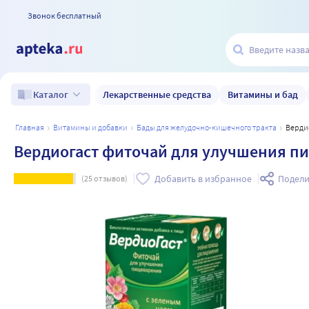
Звонок бесплатный
Лекарственные средства
Витамины и бад
Каталог
главная
витамины и добавки
бады для желудочно-кишечного тракта
Верд
Вердиогаст фиточай для улучшения пищ
Добавить в избранное
Подели
(
25
отзывов)