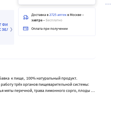
Доставка в
2725 аптек
в Москве
–
завтра
–
Бесплатно
АЙ
Набор из 4-х упаковок по цене 3-х ВЕРДИОГАСТ
Оплата при получении
ЫМ
ФИТОЧАЙ ДЛЯ УЛУЧШЕНИЯ ПИЩЕВАРЕНИЯ С
ЗЕЛЕНЫМ ЧАЕМ
738
.00
₽
984
.00
₽
авка  к пище,  100% натуральный продукт. 
 работу трёх органов пищеварительной системы: 
я мяты перечной, трава лимонного сорго, плоды 
1 чайную ложку фиточая залить 1 стаканом (200 
такану 2 раза в день во время еды. 