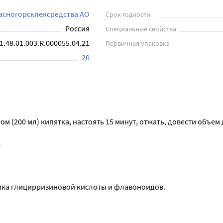
асногорсклексредства АО
Срок годности
Россия
Специальные свойства
1.48.01.003.R.000055.04.21
Первичная упаковка
20
м (200 мл) кипятка, настоять 15 минут, отжать, довести объем 
ы.
ника глицирризиновой кислоты и флавоноидов.