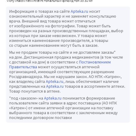
vichy liftactiv flexilift teint тональный флюид тон 35 30 мл
Эффективность
Информация о товарах на сайте
Apteka.ru
носит
Ровный красивый тон кожи. Кожа выглядит более 
ознакомительный характер и не заменяет консультацию
врача. Внешний вид товара может отличаться
упругой.
от изображённого на фотографии. Товар может быть
Здоровый цвет лица. Упругая, разглаженная кожа. 
произведен на разных производственных площадках, выбор
из которых при заказе невозможен. У товара может
Защита от ультрафиолета.
измениться наименование производителя, а товары
• гипоаллергенно
со старым наименованием могут быть в заказе.
• некомедогенно
Мы не продаем товары на сайте и не доставляем заказы*
на дом. Дистанционная продажа медикаментов (в том числе
с доставкой на дом) в соответствии с
Постановлением
Правительства
может осуществляться аптечной
организацией, имеющей соответствующее разрешение
Росздравнадзора. Мы не нарушаем закон. АО НПК «Катрен»,
как владелец сайта
Apteka.ru
, лишь обеспечивает наличие
представленных на
Apteka.ru
товаров в ассортименте аптеки.
Товар покупается в аптеке.
*под «заказом» на
Apteka.ru
понимается формирование
пользователем сайта заявки в адрес поставщика (АО НПК
«Катрен») от имени аптечной организации на поставку
выбранного товара в соответствии с заключенным между
последними договором поставки