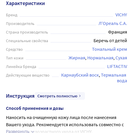
Характеристики
VICHY
Бренд
Л'Ореаль С.А.
Производитель
Франция
Страна производитель
Беречь от детей
Специальные свойства
Тональный крем
Средство
Жирная
Нормальная
Сухая
Тип кожи
LIFTACTIV
Линейка бренда
Карнаубский воск
Термальная 
Действующее вещество
вода
Инструкция
Смотреть полностью
Способ применения и дозы
Наносить на очищенную кожу лица после нанесения 
Вашего ухода. Рекомендуется использовать совместно с 
Развернуть
гаммами антивозрастного ухода от VICHY.