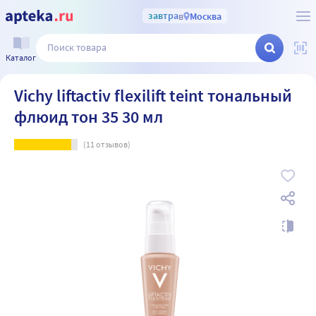
завтра
в
Москва
Каталог
Vichy liftactiv flexilift teint тональный
флюид тон 35 30 мл
(
11
отзывов)