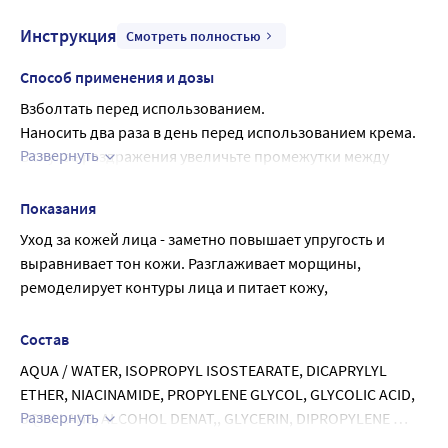
Инструкция
Смотреть полностью
Способ применения и дозы
Взболтать перед использованием.
Наносить два раза в день перед использованием крема.
Развернуть
В случае раздражения увеличьте промежутки между 
нанесением и, если раздражение не проходит, 
прекратите использование продукта и 
Показания
проконсультируйтесь с врачом. Избегайте контакта с 
Уход за кожей лица - заметно повышает упругость и 
солнечными лучами.
выравнивает тон кожи. Разглаживает морщины, 
Перед пребыванием на солнце рекомендуется наносить 
ремоделирует контуры лица и питает кожу,
поверх сыворотки солнцезащитное средство с SPF ?20
Состав
AQUA / WATER, ISOPROPYL ISOSTEARATE, DICAPRYLYL 
ETHER, NIACINAMIDE, PROPYLENE GLYCOL, GLYCOLIC ACID, 
Развернуть
SQUALANE, ALCOHOL DENAT,, GLYCERIN, DIPROPYLENE 
GLYCOL, SODIUM HYDROXIDE, TOCOPHEROL, 