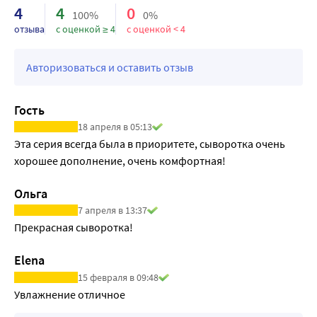
4
4
0
5. питает кожу.
100%
0%
отзыва
с оценкой ≥ 4
с оценкой < 4
НАУКА ОБ ЭКСПОЗОМ-ФАКТОРАХ. В период менопаузы 
изменения функционирования гормонов эстрогена и 
кортизола усиливают старение кожи. Для борьбы с 
Авторизоваться и оставить отзыв
этими проблемами была создана Бифазная 
менопаузальная сыворотка 5 действий
Гость
Доказано клинически.
18 апреля в 05:13
Протестировано под контролем дерматологов.
Эта серия всегда была в приоритете, сыворотка очень 
Специальные особенности: гипоаллергенная формула
хорошее дополнение, очень комфортная!
Результат: разглаживает морщины, ремоделирует 
контуры лица и питает кожу,
Ольга
7 апреля в 13:37
Прекрасная сыворотка!
Elena
15 февраля в 09:48
Увлажнение отличное