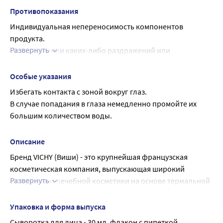
HAEMATOCOCCUS PLUVIALIS EXTRACT, PRUNUS ARMENIACA 
Противопоказания
KERNEL OIL / APRICOT KERNEL OIL, ADENOSINE, ASCORBYL 
Индивидуальная непереносимость компонентов 
GLUCOSIDE, ISOPROPYL LAUROYL SARCOSINATE, 
продукта.
HYDROXYACETOPHENONE, HYDROXYPROPYL 
Развернуть
При появлении каких-либо раздражений или 
TETRAHYDROPYRANTRIOL, CAPRYLOYL SALICYLIC ACID, 
аллергических реакций немедленно прекратить 
CAPRYLIC/CAPRIC TRIGLYCERIDE, CASSIA ANGUSTIFOLIA 
использование.
Особые указания
SEED POLYSACCHARIDE, PARFUM / FRAGRANCE,
Избегать контакта с зоной вокруг глаз.
В случае попадания в глаза немедленно промойте их 
большим количеством воды.
Описание
Бренд VICHY (Виши) - это крупнейшая французская 
косметическая компания, выпускающая широкий 
Развернуть
ассортимент лечебной косметики на основе термальной 
воды.
Линия Neovadiol - уход за зрелой кожей в период 
Упаковка и форма выпуска
менопаузы, для всех типов кожи с 45 лет, оказывает 
Сыворотка для лица - 30 мл, флакон с пипеткой