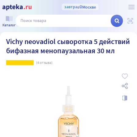
завтра
в
Москве
Каталог
Vichy neovadiol сыворотка 5 действий
бифазная менопаузальная 30 мл
(
4
отзыва)