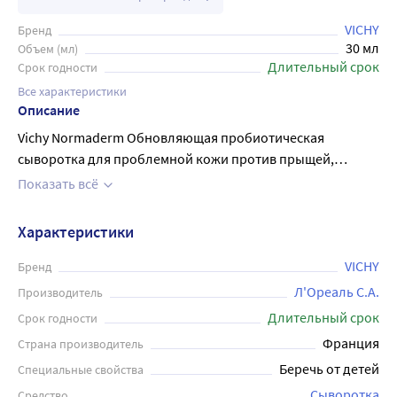
VICHY
Бренд
30 мл
Объем (мл)
Длительный срок
Срок годности
Все характеристики
Описание
Vichy Normaderm Обновляющая пробиотическая
сыворотка для проблемной кожи против прыщей,
постакне и несовершенств с пробиотиком, гликолевой и
Показать всё
салициловой кислотой может применяться для всех
типов кожи от прыщей . Лаборатории VICHY объединили
Характеристики
Вулканическую воду VICHY с 5% Салициловой +
Гликолевой кислотами и Пробиотической фракцией.
VICHY
Бренд
Сыворотка выравнивает рельеф кожи и корректирует
Л'Ореаль С.А.
Производитель
признаки проблемной кожи - несовершенства, черные
Длительный срок
Срок годности
точки и расширенные поры. Кожа обновлена и выглядит
Франция
Страна производитель
более здоровой. Наносите сыворотку один раз в день.
Беречь от детей
Специальные свойства
Избегайте области вокруг глаз. Избегайте пребывания
под прямыми солнечными лучами. Используйте УФ-
Сыворотка
Средство