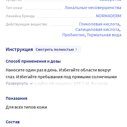
защиту с SPF ? 20. В случае раздражения на коже
Локальные несовершенства
Тип кожи
увеличьте промежутки между использованием.
NORMADERM
Линейка бренда
Гликолевая кислота
Действующее вещество
Салициловая кислота
Пробиотик
Термальная вода
Инструкция
Смотреть полностью
Способ применения и дозы
Наносите один раз в день. Избегайте области вокруг 
глаз. Избегайте пребывания под прямыми солнечными 
Развернуть
лучами. Используйте УФ-защиту с SPF ? 20. В случае 
раздражения на коже увеличьте промежутки между 
использованием.
Показания
Для всех типов кожи
Состав