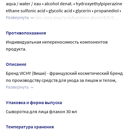
aqua / water / eau • alcohol denat. • hydroxyethylpiperazine 
ethane sulfonic acid • glycolic acid • glycerin • propanediol • 
Развернуть
sodium hydroxide • peg/ppg/polybutylene glycol-8/5/3 
glycerin • salicylic acid • sodium polyacrylate • adenosine • 
ammonium polyacryloyldimethyl taurate • ascorbyl 
Противопоказания
glucoside • vitreoscilla ferment • trisodium ethylenediamine 
Индивидуальная непереносимость компонентов 
disuccinate • xanthan gum • panthenol • menthol.
продукта.
Описание
Бренд VICHY (Виши) - французский косметический бренд 
по производству средств для ухода за лицом и телом, 
Развернуть
волосами.
Vichy normaderm сыворотка обновляющая 
пробиотическая против несовершенств кожи.
Упаковка и форма выпуска
Внешний вид: Легкая прозрачная текстура
Сыворотка для лица флакон 30 мл
Специальные особенности: Гипоаллергенно. 
Некомедогенно.
Температура хранения
НАУКА ОБ ЭКСПОЗОМ ФАКТОРАХ: Как в подростковом, так 