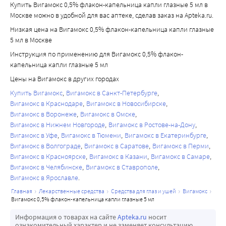
Анаэробные микроорганизмы:
Купить Вигамокс 0,5% флакон-капельница капли глазные 5 мл в
Clostridiumperfringens; Fusobacterium spp.; Prevotella 
Москве можно в удобной для вас аптеке, сделав заказ на Apteka.ru.
spp.; Propionibacterium acnes.
Низкая цена на Вигамокс 0,5% флакон-капельница капли глазные
Другие организмы:
5 мл в Москве
Chlamydia pneumoniae; Legionella pneumophila; 
Инструкция по применению для Вигамокс 0,5% флакон-
Mycobacterium avium; Mycobacterium marinum; 
капельница капли глазные 5 мл
Mycoplasma pneumoniae.
Цены на Вигамокс в других городах
Купить Вигамокс
Вигамокс в Санкт-Петербурге
Вигамокс в Краснодаре
Вигамокс в Новосибирске
Вигамокс в Воронеже
Вигамокс в Омске
Вигамокс в Нижнем Новгороде
Вигамокс в Ростове-на-Дону
Вигамокс в Уфе
Вигамокс в Тюмени
Вигамокс в Екатеринбурге
Вигамокс в Волгограде
Вигамокс в Саратове
Вигамокс в Перми
Вигамокс в Красноярске
Вигамокс в Казани
Вигамокс в Самаре
Вигамокс в Челябинске
Вигамокс в Ставрополе
Вигамокс в Ярославле
главная
лекарственные средства
средства для глаз и ушей
вигамокс
вигамокс 0,5% флакон-капельница капли глазные 5 мл
Информация о товарах на сайте
Apteka.ru
носит
ознакомительный характер и не заменяет консультацию