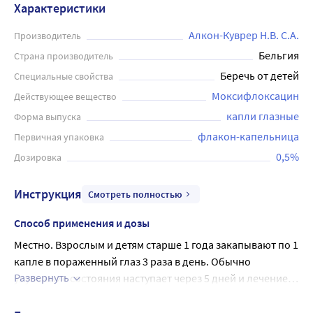
Характеристики
Алкон-Куврер Н.В. С.А.
Производитель
Бельгия
Страна производитель
Беречь от детей
Специальные свойства
Моксифлоксацин
Действующее вещество
капли глазные
Форма выпуска
флакон-капельница
Первичная упаковка
0,5%
Дозировка
Инструкция
Смотреть полностью
Способ применения и дозы
Местно. Взрослым и детям старше 1 года закапывают по 1 
капле в пораженный глаз 3 раза в день. Обычно 
Развернуть
улучшение состояния наступает через 5 дней и лечение 
следует продолжить в последующие 2-3 дня. Если 
состояние через 5 дней не улучшается, следует поднять 