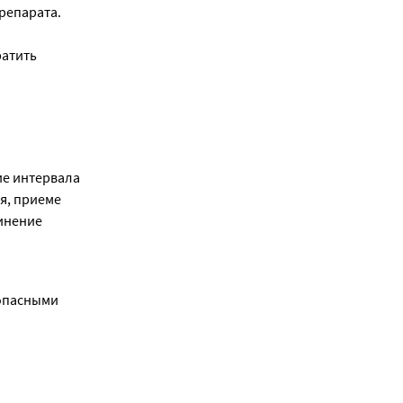
репарата. 
атить 
е интервала 
, приеме 
нение 
опасными 