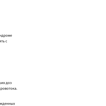
ндроме 
ь с 
 
их доз 
кровотока.
жденных 