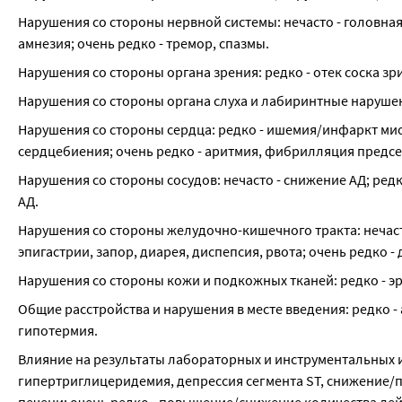
Нарушения со стороны нервной системы: нечасто - головная 
амнезия; очень редко - тремор, спазмы.
Нарушения со стороны органа зрения: редко - отек соска з
Нарушения со стороны органа слуха и лабиринтные нарушения
Нарушения со стороны сердца: редко - ишемия/инфаркт мио
сердцебиения; очень редко - аритмия, фибрилляция предс
Нарушения со стороны сосудов: нечасто - снижение АД; ред
АД.
Нарушения со стороны желудочно-кишечного тракта: нечасто 
эпигастрии, запор, диарея, диспепсия, рвота; очень редко -
Нарушения со стороны кожи и подкожных тканей: редко - эри
Общие расстройства и нарушения в месте введения: редко - 
гипотермия.
Влияние на результаты лабораторных и инструментальных ис
гипертриглицеридемия, депрессия сегмента ST, снижение