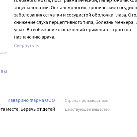
головного мозга, посттравматической, гипертоническо
энцефалопатии. Офтальмология: хронические сосудист
заболевания сетчатки и сосудистой оболочки глаза. Ото
снижение слуха перцептивного типа, болезнь Меньера, 
ушах. Во избежание осложнений применять строго по
назначению врача.
Свернуть
афии
ывы
Изварино Фарма ООО
Страна производитель
та месте, Беречь от детей
Действующее вещество