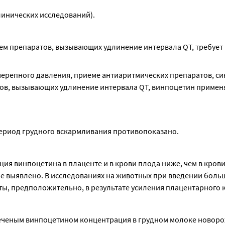
клинических исследований).
м препаратов, вызывающих удлинение интервала QT, требует 
ерепного давления, приеме антиаритмических препаратов, си
в, вызывающих удлинение интервала QT, винпоцетин применят
ериод грудного вскармливания противопоказано.
ия винпоцетина в плаценте и в крови плода ниже, чем в крови
е выявлено. В исследованиях на животных при введении больш
ы, предположительно, в результате усиления плацентарного 
еченым винпоцетином концентрация в грудном молоке новоро