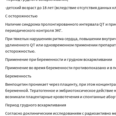
-детский возраст до 18 лет (вследствие отсутствия данных 
С осторожностью
Наличие синдрома пролонгированного интервала QT и прие
периодического контроля ЭКГ.
При тяжелых нарушениях ритма сердца, повышении внутрич
удлиненного QT или одновременном применении препарато
осторожностью.
Применение при беременности и грудном вскармливании
Применение во время беременности противопоказано и в п
Беременность
Винпоцетин проникает через плаценту, при этом концентрац
беременной. Тератогенное и эмбриотоксическое действие н
возникали плацентарные кровотечения и спонтанные аборт
Период грудного вскармливания
Согласно доклиническим исследованиям с радиоактивно м