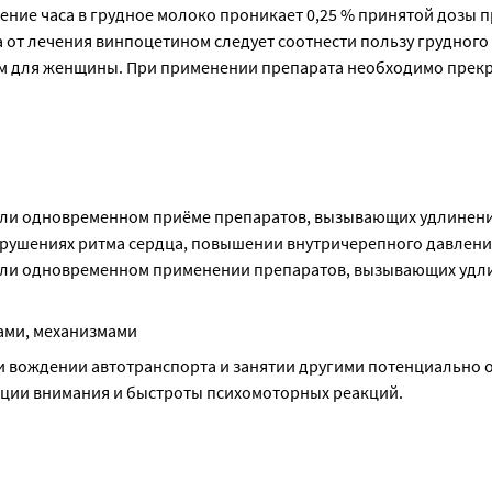
ение часа в грудное молоко проникает 0,25 % принятой дозы п
 от лечения винпоцетином следует соотнести пользу грудного 
м для женщины. При применении препарата необходимо прекр
ли одновременном приёме препаратов, вызывающих удлинени
арушениях ритма сердца, повышении внутричерепного давления
или одновременном применении препаратов, вызывающих удли
ами, механизмами
 вождении автотранспорта и занятии другими потенциально 
ции внимания и быстроты психомоторных реакций.