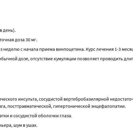
в день).
точная доза 30 мг.
 неделю с начала приема винпоцетина. Курс лечения 1-3 меся
обычной дозе, отсутствие кумуляции позволяет проводить дли
еского инсульта, сосудистой вертебробазилярной недостаточ
зга, посттравматической, гипертонической энцефалопатии.
тки и сосудистой оболочки глаза.
ьера, шум в ушах.