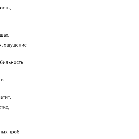
сть, 
ушах.
я, ощущение 
бильность 
в 
атит.
тке, 
ых проб 