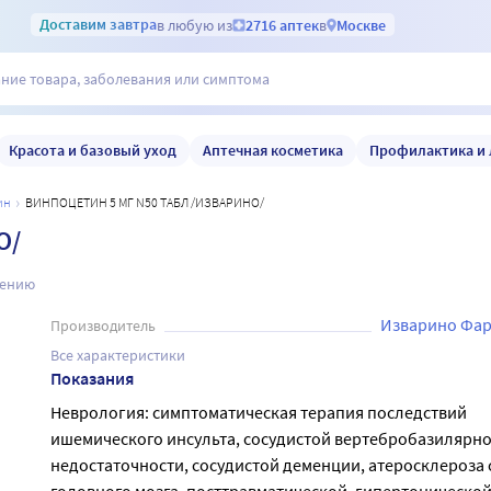
Доставим
завтра
в любую из
2716 аптек
в
Москве
Красота и базовый уход
Аптечная косметика
Профилактика и 
ин
ВИНПОЦЕТИН 5 МГ N50 ТАБЛ /ИЗВАРИНО/
О/
нению
Изварино Фа
Производитель
Все характеристики
Показания
Неврология: симптоматическая терапия последствий
ишемического инсульта, сосудистой вертебробазилярн
недостаточности, сосудистой деменции, атеросклероза 