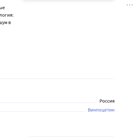
й
ые
логия:
шум в
Россия
Винпоцетин