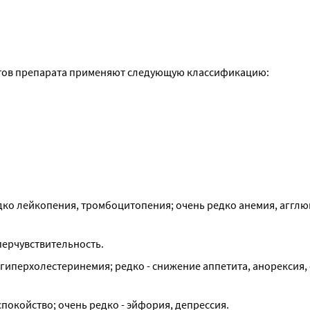
тов препарата применяют следующую классификацию:
дко лейкопения, тромбоцитопения; очень редко анемия, агглю
перчувствительность.
 гиперхолестеринемия; редко - снижение аппетита, анорексия, 
спокойство; очень редко - эйфория, депрессия.