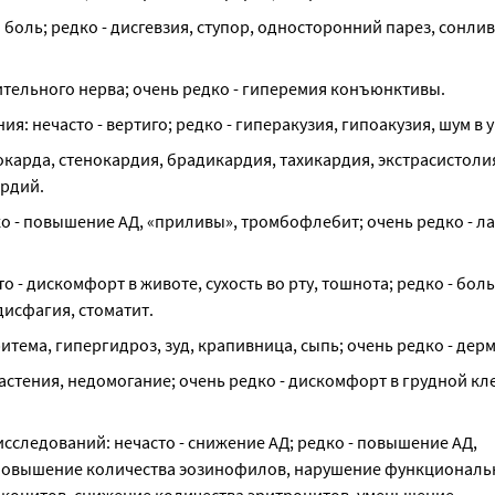
боль; редко - дисгевзия, ступор, односторонний парез, сонливо
рительного нерва; очень редко - гиперемия конъюнктивы.
: нечасто - вертиго; редко - гиперакузия, гипоакузия, шум в 
карда, стенокардия, брадикардия, тахикардия, экстрасистоли
ердий.
ко - повышение АД, «приливы», тромбофлебит; очень редко - ла
- дискомфорт в животе, сухость во рту, тошнота; редко - боль 
 дисфагия, стоматит.
тема, гипергидроз, зуд, крапивница, сыпь; очень редко - дерм
астения, недомогание; очень редко - дискомфорт в грудной кле
следований: нечасто - снижение АД; редко - повышение АД, 
/повышение количества эозинофилов, нарушение функциональн