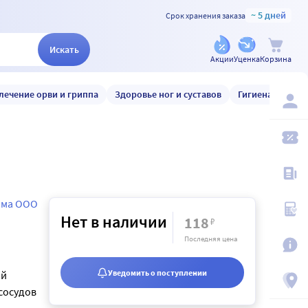
~ 5 дней
Срок хранения заказа
Искать
Акции
Уценка
Корзина
лечение орви и гриппа
Здоровье ног и суставов
Гигиена и уход
рма ООО
Нет в наличии
118
₽
Последняя цена
Уведомить о поступлении
ой
сосудов