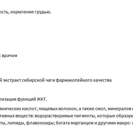
сть, кормление грудью.
с врачом
й экстракт сибирской чаги фармакопейного качества
ализация функций ЖКТ.
нических кислот, пищевых волокон, а также смол, минералов и
ивных веществ: водорастворимые пигменты, которые образую
ы, липиды, флавоноиды; богата марганцем и другими макро- и