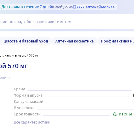
Доставим
в течение 7 дней
в любую из
2727 аптек
в
Москва
Красота и базовый уход
Аптечная косметика
Профилактика и 
шт. капсулы массой 570 мг
ой 570 мг
нению
Бренд
Форма выпуска
Капсулы массой
В упаковке
Длительн
Срок годности
Все характеристики