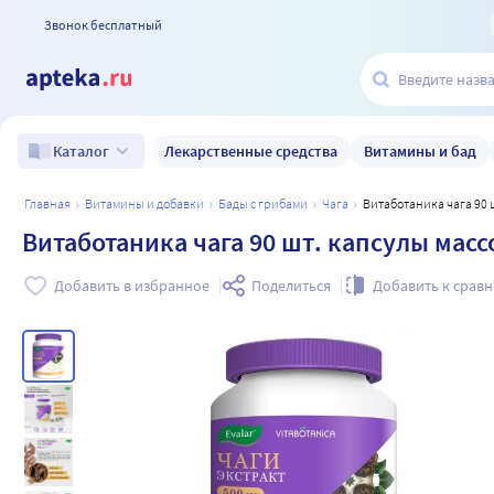
Звонок бесплатный
Лекарственные средства
Витамины и бад
Каталог
главная
витамины и добавки
бады с грибами
чага
Витаботаника чага 90 
Витаботаника чага 90 шт. капсулы масс
Добавить в избранное
Поделиться
Добавить к срав