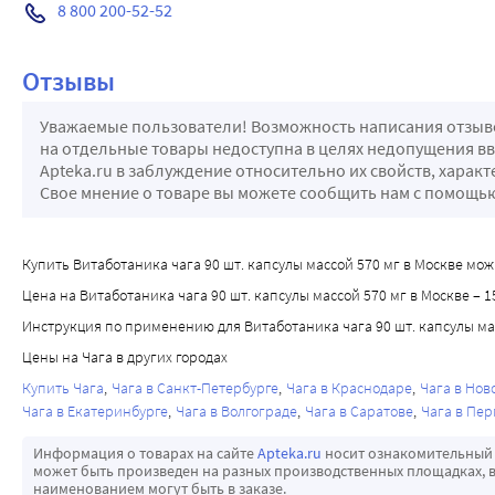
8 800 200-52-52
Отзывы
Уважаемые пользователи! Возможность написания отзывов
на отдельные товары недоступна в целях недопущения в
Apteka.ru в заблуждение относительно их свойств, харак
Свое мнение о товаре вы можете сообщить нам с помощ
Купить Витаботаника чага 90 шт. капсулы массой 570 мг в Москве можно
Цена на Витаботаника чага 90 шт. капсулы массой 570 мг в Москве – 1
Инструкция по применению для Витаботаника чага 90 шт. капсулы ма
Цены на Чага в других городах
Купить Чага
Чага в Санкт-Петербурге
Чага в Краснодаре
Чага в Нов
Чага в Екатеринбурге
Чага в Волгограде
Чага в Саратове
Чага в Пе
Информация о товарах на сайте
Apteka.ru
носит ознакомительный 
может быть произведен на разных производственных площадках, в
наименованием могут быть в заказе.