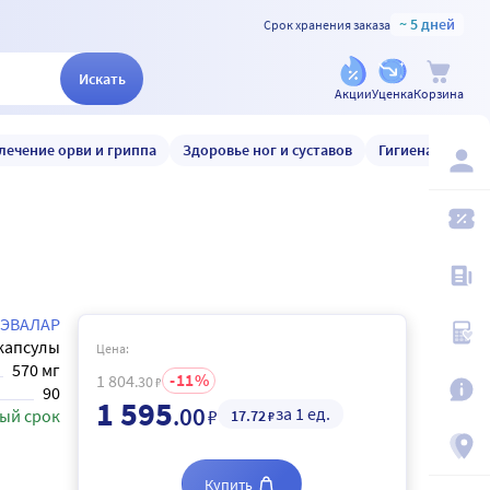
~ 5 дней
Срок хранения заказа
Искать
Акции
Уценка
Корзина
лечение орви и гриппа
Здоровье ног и суставов
Гигиена и уход
ЭВАЛАР
капсулы
Цена:
570 мг
11
1 804
.30
₽
90
1 595
.00
за 1 ед.
₽
ый срок
17
.72
₽
Купить