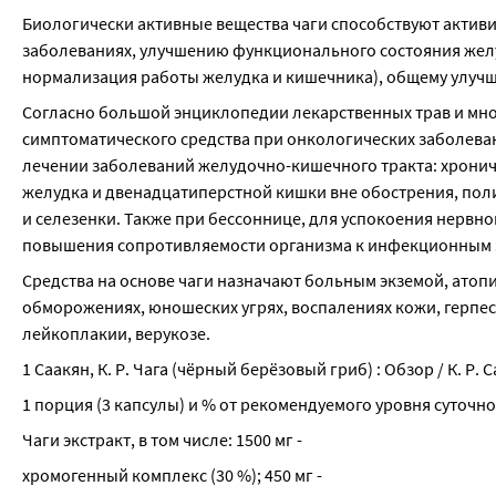
Биологически активные вещества чаги способствуют активи
заболеваниях, улучшению функционального состояния желу
нормализация работы желудка и кишечника), общему улуч
Согласно большой энциклопедии лекарственных трав и мно
симптоматического средства при онкологических заболеван
лечении заболеваний желудочно-кишечного тракта: хрониче
желудка и двенадцатиперстной кишки вне обострения, поли
и селезенки. Также при бессоннице, для успокоения нервно
повышения сопротивляемости организма к инфекционным 
Средства на основе чаги назначают больным экземой, атопи
обморожениях, юношеских угрях, воспалениях кожи, герпес
лейкоплакии, верукозе.
1 Саакян, К. Р. Чага (чёрный берёзовый гриб) : Обзор / К. Р. С
1 порция (3 капсулы) и % от рекомендуемого уровня суточн
Чаги экстракт, в том числе: 1500 мг -
хромогенный комплекс (30 %); 450 мг -