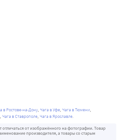
а в Ростове-на-Дону
Чага в Уфе
Чага в Тюмени
Чага в Ставрополе
Чага в Ярославле
т отличаться от изображённого на фотографии. Товар
аименование производителя, а товары со старым