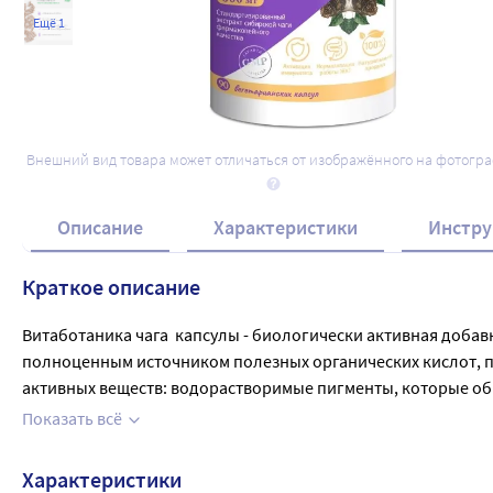
Ещё 1
Внешний вид товара может отличаться от изображённого на фотогр
Описание
Характеристики
Инстру
Краткое описание
Витаботаника чага  капсулы - биологически активная добав
полноценным источником полезных органических кислот, п
активных веществ: водорастворимые пигменты, которые об
другими макро- и микроэлементами.  Биологически активны
Показать всё
заболеваниях, улучшению функционального состояния желу
общему улучшению состояния. Взрослым - по 3 капсулы в де
Характеристики