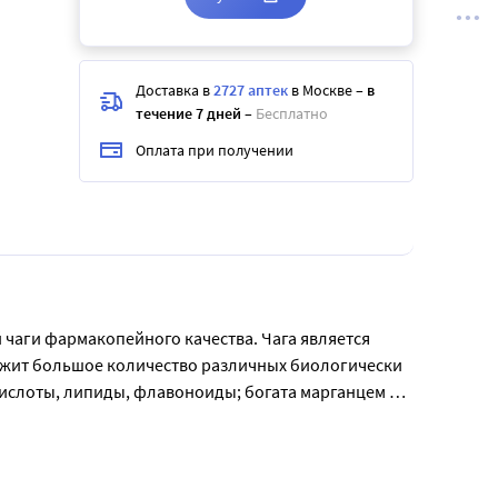
Доставка в
2727 аптек
в Москве
–
в
течение 7 дней
–
Бесплатно
Оплата при получении
 чаги фармакопейного качества. Чага является 
ржит большое количество различных биологически 
слоты, липиды, флавоноиды; богата марганцем и 
 облегчению состояния при вирусных 
, нормализация работы желудка и кишечника), 
обходимости через 10 дней прием можно 