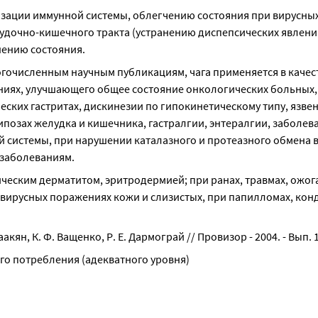
зации иммунной системы, облегчению состояния при вирусных
дочно-кишечного тракта (устранению диспепсических явлений
шению состояния.
гочисленным научным публикациям, чага применяется в качест
иях, улучшающего общее состояние онкологических больных, а
ских гастритах, дискинезии по гипокинетическому типу, язвен
позах желудка и кишечника, гастралгии, энтералгии, заболева
й системы, при нарушении каталазного и протеазного обмена в
заболеваниям.
ческим дерматитом, эритродермией; при ранах, травмах, ожогах
вирусных поражениях кожи и слизистых, при папилломах, конд
аакян, К. Ф. Ващенко, Р. Е. Дармограй // Провизор - 2004. - Вып. 
ого потребления (адекватного уровня)