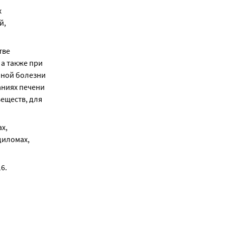
 
, 
ве 
 также при 
ной болезни 
ниях печени 
еществ, для 
, 
иломах, 
16.