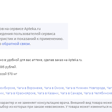
 на сервисе Apteka.ru
ведения пользователей сервиса
теристик и показаний к применению.
ью
обратной связи
.
 в удобной для вас аптеке, сделав заказ на Apteka.ru.
595 рублей.
ссой 570 мг
осибирске
Чага в Воронеже
Чага в Омске
Чага в Нижнем Новгороде
Чаг
рми
Чага в Красноярске
Чага в Казани
Чага в Самаре
Чага в Челябинске
характер и не заменяет консультацию врача. Внешний вид товара може
ыбор из которых при заказе невозможен. У товара может измениться н