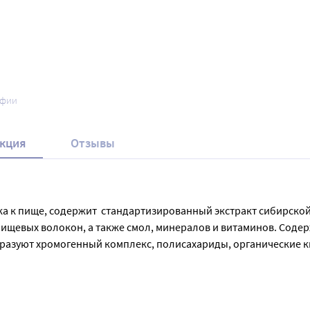
афии
кция
Отзывы
ка к пище, содержит  стандартизированный экстракт сибирской
ищевых волокон, а также смол, минералов и витаминов. Соде
разуют хромогенный комплекс, полисахариды, органические ки
е вещества чаги способствуют активизации иммунной системы,
дочно-кишечного тракта (устранению диспепсических явлений
нь во время еды. Продолжительность приема - 1 месяц. При не