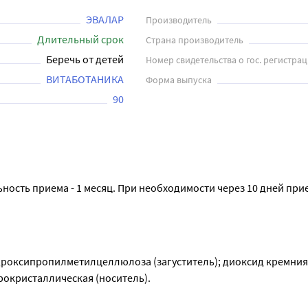
ьтироваться с врачом
ЭВАЛАР
Производитель
Длительный срок
Страна производитель
Беречь от детей
Номер свидетельства о гос. регистра
ВИТАБОТАНИКА
Форма выпуска
90
ьность приема - 1 месяц. При необходимости через 10 дней при
идроксипропилметилцеллюлоза (загуститель); диоксид кремния
рокристаллическая (носитель).