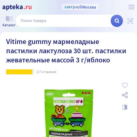
завтра
в
Москва
Каталог
Vitime gummy мармеладные
пастилки лактулоза 30 шт. пастилки
жевательные массой 3 г/яблоко
(
17
отзывов)