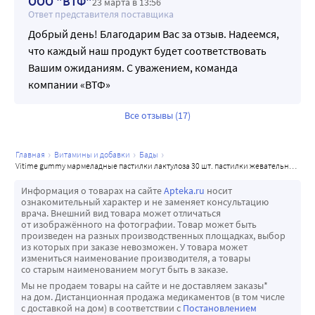
ООО "ВТФ"
23 марта в 13:56
Ответ представителя поставщика
Добрый день! Благодарим Вас за отзыв. Надеемся,
что каждый наш продукт будет соответствовать
Вашим ожиданиям. С уважением, команда
компании «ВТФ»
Все отзывы (17)
главная
витамины и добавки
бады
vitime gummy мармеладные пастилки лактулоза 30 шт. пастилки жевательные массой 3 г/яблоко
Информация о товарах на сайте
Apteka.ru
носит
ознакомительный характер и не заменяет консультацию
врача. Внешний вид товара может отличаться
от изображённого на фотографии. Товар может быть
произведен на разных производственных площадках, выбор
из которых при заказе невозможен. У товара может
измениться наименование производителя, а товары
со старым наименованием могут быть в заказе.
Мы не продаем товары на сайте и не доставляем заказы*
на дом. Дистанционная продажа медикаментов (в том числе
с доставкой на дом) в соответствии с
Постановлением