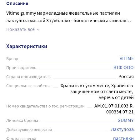
Описание
Vitime gummy мармеладные жевательные пастилки
лактулоза массой 3 г/яблоко - биологически активная
добавка к пище, пребиотик для восстановления
Показать всё
микрофлоры кишечника и регулярного стула в виде
мармеладных пастилок. Одна пастилка содержит не
Характеристики
менее 1,5г лактулозы . Лактулоза является безопасным
пребиотиком, который помогает при запорах и
VITIME
Бренд
нормализует полезную микрофлору кишечника. Прием
ВТФ ООО
Производитель
лактулозы будет полезен для коррекции проблем с
Россия
Страна производитель
запором, для роста собственных полезных бактерий в
Хранить в сухом месте, Хранить в 
Специальные свойства
кишечнике, для нормализации естественного режима
защищённом от света месте, 
стула. Произведен на основе натурального сока, со
Беречь от детей
вкусом яблока. Детям c 3 до 14 лет - по 1 пастилке в день,
АМ.01.07.01.003.R.
Номер свидетельства о гос. регистрации
детям от 14 до 18 лет - по 2 пастилки в день, взрослым -
000334.07.21
по 3 пастилки в день. Пастилки следует разжевать, затем
GUMMY
Линейка бренда
проглотить. Перед применением рекомендуется
Лактулоза
Действующее вещество
проконсультироваться с врачом / с врачом-педиатром.
пастилки
Форма выпуска