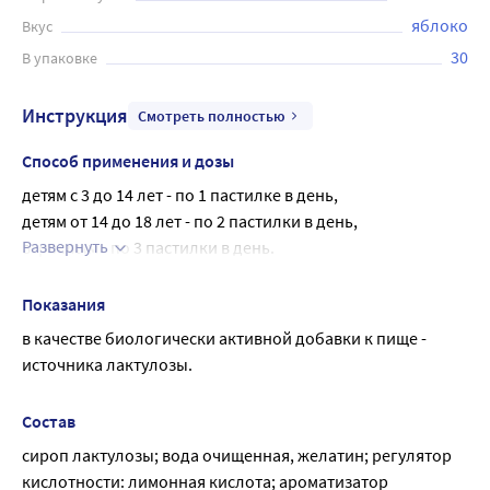
яблоко
Вкус
30
В упаковке
Инструкция
Смотреть полностью
Способ применения и дозы
детям c 3 до 14 лет - по 1 пастилке в день,
детям от 14 до 18 лет - по 2 пастилки в день,
Развернуть
взрослым - по 3 пастилки в день.
Пастилки следует разжевать, затем проглотить.
Продолжительность приема - 1-2 месяца.
Показания
При необходимости прием можно повторить.
в качестве биологически активной добавки к пище - 
источника лактулозы.
Состав
сироп лактулозы; вода очищенная, желатин; регулятор 
кислотности: лимонная кислота; ароматизатор 