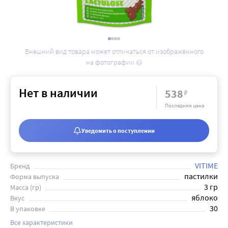
Внешний вид товара может отличаться от изображённого
на фотографии
Нет в наличии
538
₽
Последняя цена
Уведомить о поступлении
VITIME
Бренд
пастилки
Форма выпуска
3 гр
Масса (гр)
яблоко
Вкус
30
В упаковке
Все характеристики