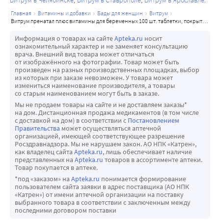
Витрум в Челябинске
Витрум в Ставрополе
Витрум в Ярославле
главная
витамины и добавки
бады для женщин
витрум
витрум пренатал плюс витамины для беременных 100 шт. таблетки, покрытые пленочной оболочкой
Информация о товарах на сайте
Apteka.ru
носит
ознакомительный характер и не заменяет консультацию
врача. Внешний вид товара может отличаться
от изображённого на фотографии. Товар может быть
произведен на разных производственных площадках, выбор
из которых при заказе невозможен. У товара может
измениться наименование производителя, а товары
со старым наименованием могут быть в заказе.
Мы не продаем товары на сайте и не доставляем заказы*
на дом. Дистанционная продажа медикаментов (в том числе
с доставкой на дом) в соответствии с
Постановлением
Правительства
может осуществляться аптечной
организацией, имеющей соответствующее разрешение
Росздравнадзора. Мы не нарушаем закон. АО НПК «Катрен»,
как владелец сайта
Apteka.ru
, лишь обеспечивает наличие
представленных на
Apteka.ru
товаров в ассортименте аптеки.
Товар покупается в аптеке.
*под «заказом» на
Apteka.ru
понимается формирование
пользователем сайта заявки в адрес поставщика (АО НПК
«Катрен») от имени аптечной организации на поставку
выбранного товара в соответствии с заключенным между
последними договором поставки