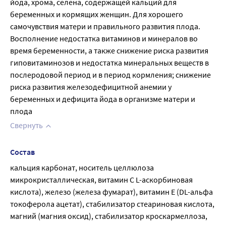
йода, хрома, селена, содержащей кальций для 
беременных и кормящих женщин. Для хорошего 
самочувствия матери и правильного развития плода. 
Восполнение недостатка витаминов и минералов во 
время беременности, а также снижение риска развития 
гиповитаминозов и недостатка минеральных веществ в 
послеродовой период и в период кормления; снижение 
риска развития железодефицитной анемии у 
беременных и дефицита йода в организме матери и 
плода
Свернуть
Состав
кальция карбонат, носитель целлюлоза 
микрокристаллическая, витамин С L-аскорбиновая 
кислота), железо (железа фумарат), витамин Е (DL-альфа 
токоферола ацетат), стабилизатор стеариновая кислота, 
магний (магния оксид), стабилизатор кроскармеллоза,