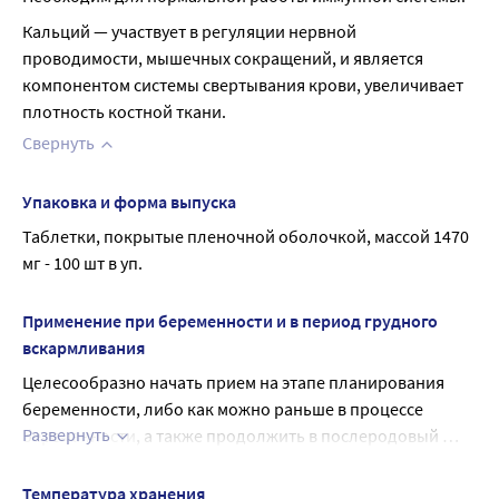
Кальций — участвует в регуляции нервной 
проводимости, мышечных сокращений, и является 
компонентом системы свертывания крови, увеличивает 
плотность костной ткани.
Свернуть
Упаковка и форма выпуска
Таблетки, покрытые пленочной оболочкой, массой 1470 
мг - 100 шт в уп.
Применение при беременности и в период грудного
вскармливания
Целесообразно начать прием на этапе планирования 
беременности, либо как можно раньше в процессе 
Развернуть
беременности, а также продолжить в послеродовый 
период и период грудного вскармливания.
Температура хранения