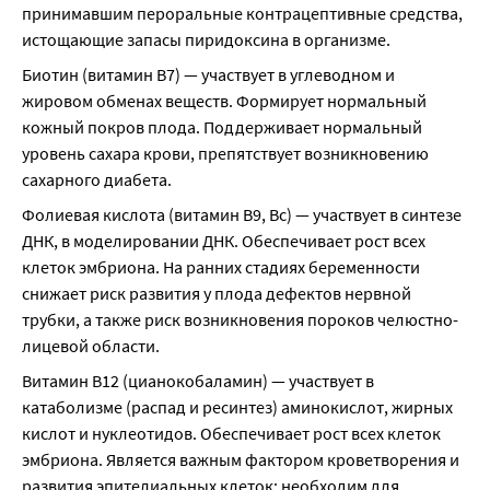
принимавшим пероральные контрацептивные средства, 
истощающие запасы пиридоксина в организме.
Биотин (витамин В7) — участвует в углеводном и 
жировом обменах веществ. Формирует нормальный 
кожный покров плода. Поддерживает нормальный 
уровень сахара крови, препятствует возникновению 
сахарного диабета.
Фолиевая кислота (витамин В9, Вс) — участвует в синтезе 
ДНК, в моделировании ДНК. Обеспечивает рост всех 
клеток эмбриона. На ранних стадиях беременности 
снижает риск развития у плода дефектов нервной 
трубки, а также риск возникновения пороков челюстно-
лицевой области.
Витамин В12 (цианокобаламин) — участвует в 
катаболизме (распад и ресинтез) аминокислот, жирных 
кислот и нуклеотидов. Обеспечивает рост всех клеток 
эмбриона. Является важным фактором кроветворения и 
развития эпителиальных клеток; необходим для 