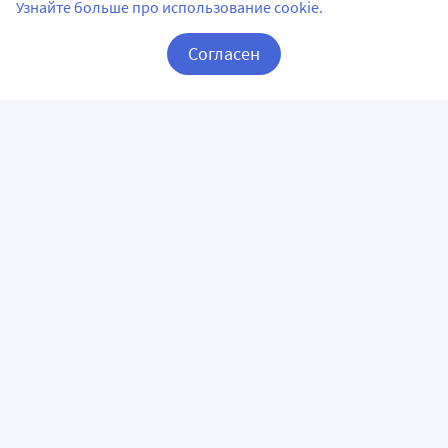
Узнайте больше про использование cookie.
Согласен
Корзина
Вход / Регистрация
ПРИЛОЖЕНИЯ
СЛЕДИТЕ ЗА НАМИ
ГОРЯЧАЯ ЛИНИЯ
О КОМПАНИИ