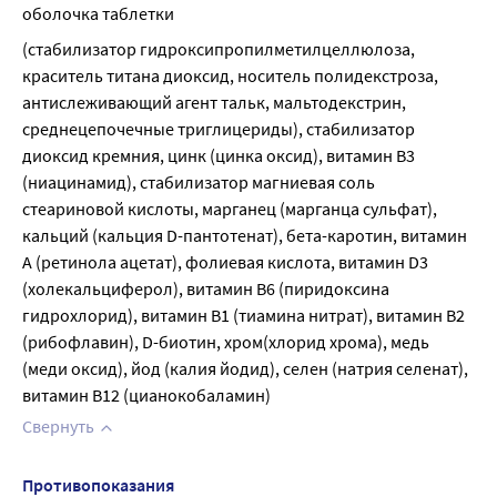
оболочка таблетки
(стабилизатор гидроксипропилметилцеллюлоза, 
краситель титана диоксид, носитель полидекстроза, 
антислеживающий агент тальк, мальтодекстрин, 
среднецепочечные триглицериды), стабилизатор 
диоксид кремния, цинк (цинка оксид), витамин В3 
(ниацинамид), стабилизатор магниевая соль 
стеариновой кислоты, марганец (марганца сульфат), 
кальций (кальция D-пантотенат), бета-каротин, витамин 
А (ретинола ацетат), фолиевая кислота, витамин D3 
(холекальциферол), витамин В6 (пиридоксина 
гидрохлорид), витамин В1 (тиамина нитрат), витамин В2 
(рибофлавин), D-биотин, хром(хлорид хрома), медь 
(меди оксид), йод (калия йодид), селен (натрия селенат), 
витамин В12 (цианокобаламин)
Свернуть
Противопоказания