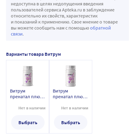
недоступна в целях недопущения введения
пользователей сервиса Apteka.ru в заблуждение
относительно их свойств, характеристик
и показаний к применению. Свое мнение о товаре
вы можете сообщить нам с помощью
обратной
связи
.
Варианты товара Витрум
Витрум
Витрум
пренатал плюс
пренатал плюс
витамины для
витамины для
беременных 30
беременных 100
Нет в наличии
Нет в наличии
шт. таблетки,
шт. таблетки,
покрытые
покрытые
Выбрать
Выбрать
пленочной
пленочной
оболочкой
оболочкой