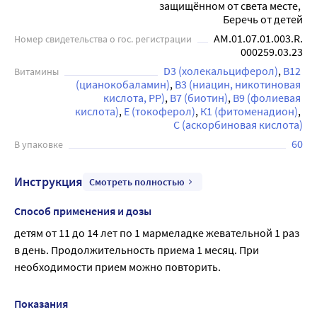
защищённом от света месте, 
Беречь от детей
AM.01.07.01.003.R.
Номер свидетельства о гос. регистрации
000259.03.23
D3 (холекальциферол)
В12 
Витамины
(цианокобаламин)
В3 (ниацин, никотиновая 
кислота, РР)
В7 (биотин)
В9 (фолиевая 
кислота)
Е (токоферол)
К1 (фитоменадион)
С (аскорбиновая кислота)
60
В упаковке
Инструкция
Смотреть полностью
Способ применения и дозы
детям от 11 до 14 лет по 1 мармеладке жевательной 1 раз 
в день. Продолжительность приема 1 месяц. При 
необходимости прием можно повторить.
Показания