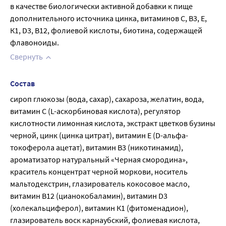
в качестве биологически активной добавки к пище 
дополнительного источника цинка, витаминов С, В3, Е, 
К1, D3, В12, фолиевой кислоты, биотина, содержащей 
флавоноиды.
Свернуть
Состав
сироп глюкозы (вода, сахар), сахароза, желатин, вода, 
витамин С (L-аскорбиновая кислота), регулятор 
кислотности лимонная кислота, экстракт цветков бузины 
черной, цинк (цинка цитрат), витамин E (D-альфа-
токоферола ацетат), витамин В3 (никотинамид), 
ароматизатор натуральный «Черная смородина», 
краситель концентрат черной моркови, носитель 
мальтодекстрин, глазирователь кокосовое масло, 
витамин В12 (цианокобаламин), витамин D3 
(холекальциферол), витамин К1 (фитоменадион), 
глазирователь воск карнаубский, фолиевая кислота, 