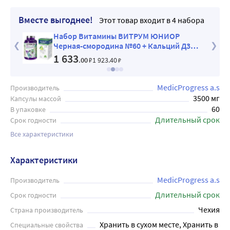
Вместе выгоднее!
Этот товар входит в 4 набора
л +
Набор Витамины ВИТРУМ ЮНИОР
Черная-смородина №60 + Кальций Д3
Никомед №60 мята со скидкой
1 633
.00
₽
1 923
.40
₽
MedicProgress a.s
Производитель
3500 мг
Капсулы массой
60
В упаковке
Длительный срок
Срок годности
Все характеристики
Характеристики
MedicProgress a.s
Производитель
Длительный срок
Срок годности
Чехия
Страна производитель
Хранить в сухом месте, Хранить в 
Специальные свойства