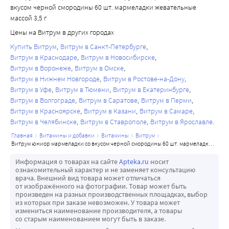
вкусом черной смородины 60 шт. мармеладки жевательные
массой 3,5 г
Цены на Витрум в других городах
Купить Витрум
Витрум в Санкт-Петербурге
Витрум в Краснодаре
Витрум в Новосибирске
Витрум в Воронеже
Витрум в Омске
Витрум в Нижнем Новгороде
Витрум в Ростове-на-Дону
Витрум в Уфе
Витрум в Тюмени
Витрум в Екатеринбурге
Витрум в Волгограде
Витрум в Саратове
Витрум в Перми
Витрум в Красноярске
Витрум в Казани
Витрум в Самаре
Витрум в Челябинске
Витрум в Ставрополе
Витрум в Ярославле
главная
витамины и добавки
витамины
витрум
витрум юниор мармеладки со вкусом черной смородины 60 шт. мармеладки жевательные массой 3,5 г
Информация о товарах на сайте
Apteka.ru
носит
ознакомительный характер и не заменяет консультацию
врача. Внешний вид товара может отличаться
от изображённого на фотографии. Товар может быть
произведен на разных производственных площадках, выбор
из которых при заказе невозможен. У товара может
измениться наименование производителя, а товары
со старым наименованием могут быть в заказе.