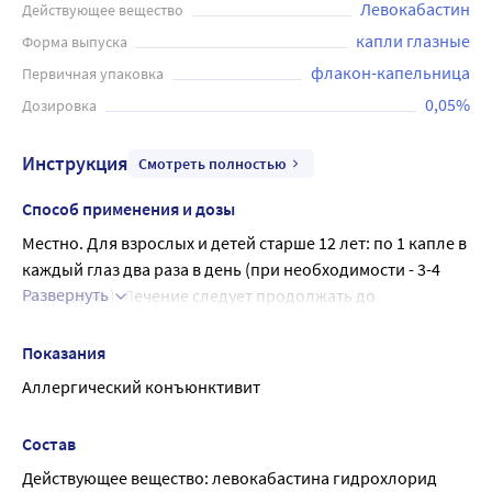
Левокабастин
Действующее вещество
капли глазные
Форма выпуска
флакон-капельница
Первичная упаковка
0,05%
Дозировка
Инструкция
Смотреть полностью
Способ применения и дозы
Местно. Для взрослых и детей старше 12 лет: по 1 капле в 
каждый глаз два раза в день (при необходимости - 3-4 
Развернуть
раза в день). Лечение следует продолжать до 
исчезновения симптомов.
Поскольку глазные капли представляют собой 
Показания
суспензию, флакон необходимо встряхивать перед 
Аллергический конъюнктивит
каждым применением.
Использование флакона-капельницы:
Состав
Снять крышку с флакона-капельницы и перевернуть 
Действующее вещество: левокабастина гидрохлорид 
флакон.