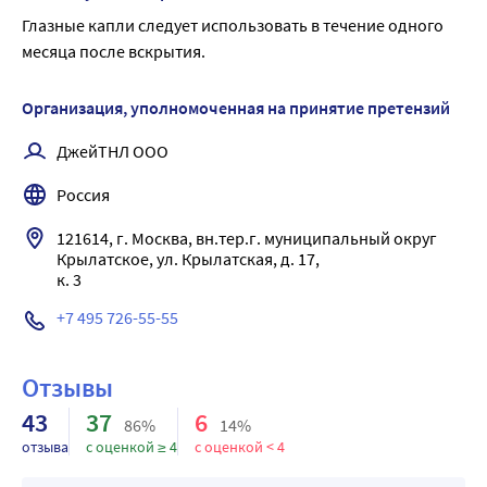
количества). Период полувыведения левокабастина 
Форсированный диурез.
Глазные капли следует использовать в течение одного 
составляет около 39-70 часов.
месяца после вскрытия.
Организация, уполномоченная на принятие претензий
ДжейТНЛ ООО
Россия
121614, г. Москва, вн.тер.г. муниципальный округ 
Крылатское, ул. Крылатская, д. 17, 

+7 495 726-55-55
Отзывы
43
37
6
86%
14%
отзыва
с оценкой ≥ 4
с оценкой < 4