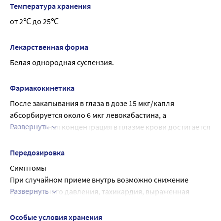
покраснение, отек конъюнктивы и век, слезотечение). 
Температура хранения
Действие продолжается до 12 часов.
от 2℃ до 25℃
Лекарственная форма
Белая однородная суспензия.
Фармакокинетика
После закапывания в глаза в дозе 15 мкг/капля 
абсорбируется около 6 мкг левокабастина, а 
Развернуть
максимальная концентрация в плазме крови достигается 
примерно через 6 часов. Левокабастин связывается с 
белками плазмы крови приблизительно на 55 %.
Передозировка
Основной метаболит левокабастина, ацилглюкуронид, 
Симптомы
образуется при глюкуронировании, которая является 
При случайном приеме внутрь возможно снижение 
основным путем образования метаболитов.
Развернуть
артериального давления, тахикардия, выраженная 
Левокабастин выводится преимущественно почками в 
седация.
неизмененном виде (около 70 % от абсорбированного 
Лечение
Особые условия хранения