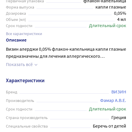
флакон-капельница
Первичная упаковка
капли глазные
Форма выпуска
0,05%
Дозировка
4 мл
Объем (мл)
Длительный срок
Срок годности
Все характеристики
Описание
Визин алерджи 0,05% флакон-капельница капли глазные
предназначены для лечения аллергического
конъюнктивита. Они помогают устранить зуд и
Показать всё
покраснение глаз, уменьшают отеки и раздражение
слизистой оболочки глаза. Для взрослых и детей старше
Характеристики
12 лет: по 1 капле в каждый глаз два раза в день (при
необходимости - 3-4 раза в день). Лечение следует
ВИЗИН
Бренд
продолжать до исчезновения симптомов. Поскольку
Фамар А.В.Е.
Производитель
глазные капли представляют собой суспензию, флакон
Длительный срок
Срок годности
необходимо встряхивать перед каждым применением.
Греция
Страна производитель
Глазные капли следует использовать в течение одного
Беречь от детей
Специальные свойства
месяца после вскрытия.