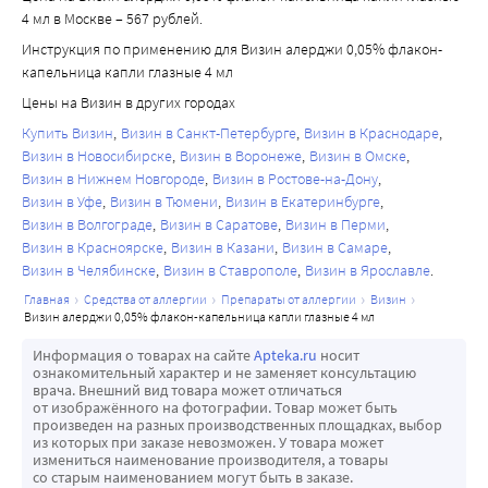
4 мл в Москве – 567 рублей.
Инструкция по применению для Визин алерджи 0,05% флакон-
капельница капли глазные 4 мл
Цены на Визин в других городах
Купить Визин
Визин в Санкт-Петербурге
Визин в Краснодаре
Визин в Новосибирске
Визин в Воронеже
Визин в Омске
Визин в Нижнем Новгороде
Визин в Ростове-на-Дону
Визин в Уфе
Визин в Тюмени
Визин в Екатеринбурге
Визин в Волгограде
Визин в Саратове
Визин в Перми
Визин в Красноярске
Визин в Казани
Визин в Самаре
Визин в Челябинске
Визин в Ставрополе
Визин в Ярославле
главная
средства от аллергии
препараты от аллергии
визин
визин алерджи 0,05% флакон-капельница капли глазные 4 мл
Информация о товарах на сайте
Apteka.ru
носит
ознакомительный характер и не заменяет консультацию
врача. Внешний вид товара может отличаться
от изображённого на фотографии. Товар может быть
произведен на разных производственных площадках, выбор
из которых при заказе невозможен. У товара может
измениться наименование производителя, а товары
со старым наименованием могут быть в заказе.