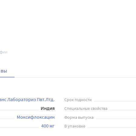
афии
ывы
анс Лабораториз Пвт.Лтд.
Срок годности
Индия
Специальные свойства
Моксифлоксацин
Форма выпуска
400 мг
В упаковке