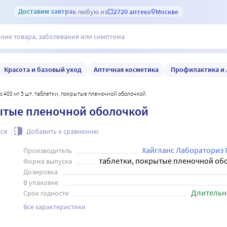
Доставим
завтра
в любую из
2720 аптек
в
Москве
Красота и базовый уход
Аптечная косметика
Профилактика и 
с 400 мг 5 шт. таблетки, покрытые пленочной оболочкой
рытые пленочной оболочкой
ся
Добавить к сравнению
Хайгланс Лабораториз 
Производитель
таблетки, покрытые пленочной об
Форма выпуска
Дозировка
В упаковке
Длительн
Срок годности
Все характеристики