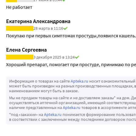
Не работает
Екатерина Александровна
28 марта в 11:16
Покупаю при первых симптомах простуды,появился кашель.
Елена Сергеевна
3 декабря 2025 в 13:24
Хороший препарат, помогает при простуде, принимаю по р
Информация о товарах на сайте
Apteka.ru
носит ознакомительный 
может быть произведен на разных производственных площадках, в
наименованием могут быть в заказе.
Мы не продаем товары на сайте и не доставляем заказы* на дом. Д
осуществляться аптечной организацией, имеющей соответствующее
наличие представленных на
Apteka.ru
товаров в ассортименте апте
*под «заказом» на
Apteka.ru
понимается формирование пользовател
в соответствии с заключенным между последними договором пост