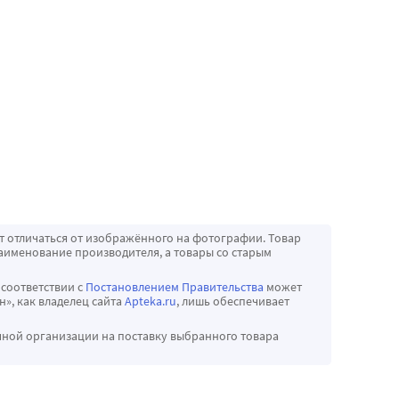
т отличаться от изображённого на фотографии. Товар
аименование производителя, а товары со старым
 соответствии с
Постановлением Правительства
может
», как владелец сайта
Apteka.ru
, лишь обеспечивает
чной организации на поставку выбранного товара