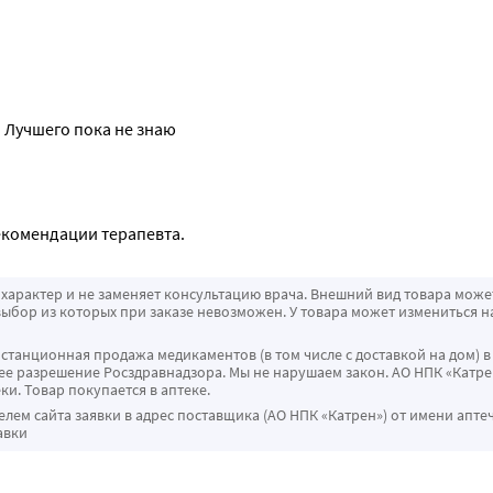
 Лучшего пока не знаю
екомендации терапевта.
характер и не заменяет консультацию врача. Внешний вид товара може
ыбор из которых при заказе невозможен. У товара может измениться н
истанционная продажа медикаментов (в том числе с доставкой на дом) в
 разрешение Росздравнадзора. Мы не нарушаем закон. АО НПК «Катрен
ки. Товар покупается в аптеке.
ем сайта заявки в адрес поставщика (АО НПК «Катрен») от имени апте
авки