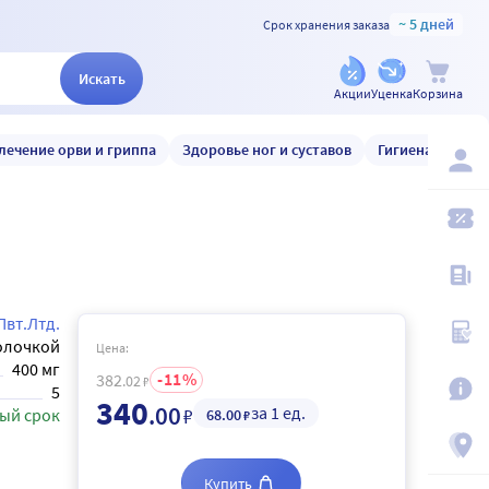
~ 5 дней
Срок хранения заказа
Искать
Акции
Уценка
Корзина
лечение орви и гриппа
Здоровье ног и суставов
Гигиена и уход
Пвт.Лтд.
олочкой
Цена:
400 мг
11
382
.02
₽
5
340
.00
за 1 ед.
₽
ый срок
68
.00
₽
Купить