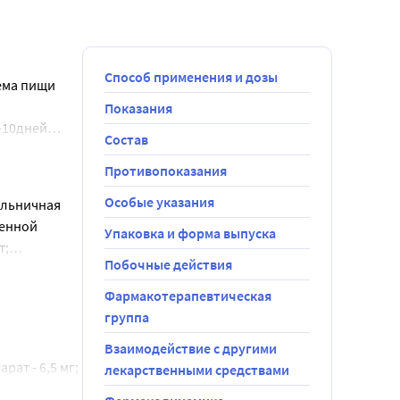
Способ применения и дозы
иема пищи
Показания
-10дней
Состав
 инфекции
ые
Противопоказания
а < 30 мл/
Особые указания
ольничная
);
венной
Упаковка и форма выпуска
т;
Побочные действия
ожненные
иллину, и
ненные
порины II
Фармакотерапевтическая
группа
Взаимодействие с другими
ат - 6,5 мг; 
лекарственными средствами
еллюлоза 