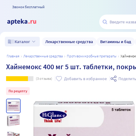
Звонок бесплатный
Лекарственные средства
Витамины и бад
Каталог
главная
лекарственные средства
противомикробные препараты
Хайнемок
Хайнемокс 400 мг 5 шт. таблетки, пок
Добавить в избранное
Поделить
(
3
отзыва)
По рецепту