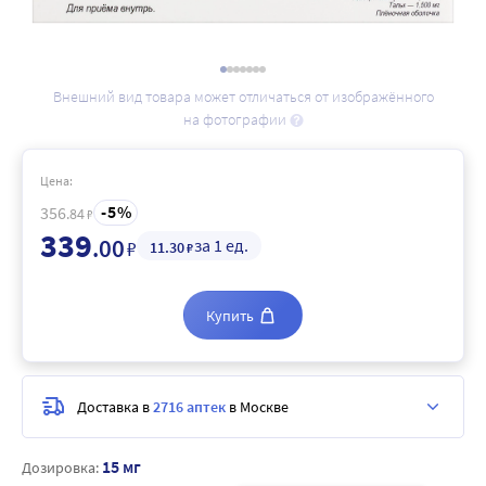
Внешний вид товара может отличаться от изображённого
на фотографии
Цена:
5
356
.84
₽
339
.00
за 1 ед.
₽
11
.30
₽
Купить
Доставка в
2716 аптек
в Москве
15 мг
Дозировка: