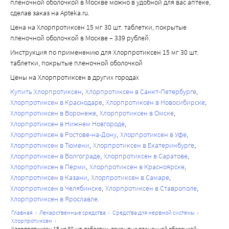
пленочной оболочкой в Москве можно в удобной для вас аптеке,
лактазы или глюкозо-галак- тозная мальабсорбция, 
сделав заказ на Apteka.ru.
дефицит сахаразы/изомальтазы.
Цена на Хлорпротиксен 15 мг 30 шт. таблетки, покрытые
пленочной оболочкой в Москве – 339 рублей.
Инструкция по применению для Хлорпротиксен 15 мг 30 шт.
таблетки, покрытые пленочной оболочкой
Цены на Хлорпротиксен в других городах
Купить Хлорпротиксен
Хлорпротиксен в Санкт-Петербурге
Хлорпротиксен в Краснодаре
Хлорпротиксен в Новосибирске
Хлорпротиксен в Воронеже
Хлорпротиксен в Омске
Хлорпротиксен в Нижнем Новгороде
Хлорпротиксен в Ростове-на-Дону
Хлорпротиксен в Уфе
Хлорпротиксен в Тюмени
Хлорпротиксен в Екатеринбурге
Хлорпротиксен в Волгограде
Хлорпротиксен в Саратове
Хлорпротиксен в Перми
Хлорпротиксен в Красноярске
Хлорпротиксен в Казани
Хлорпротиксен в Самаре
Хлорпротиксен в Челябинске
Хлорпротиксен в Ставрополе
Хлорпротиксен в Ярославле
главная
лекарственные средства
средства для нервной системы
хлорпротиксен
хлорпротиксен 15 мг 30 шт. таблетки, покрытые пленочной оболочкой