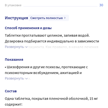
30
В упаковке
Инструкция
Смотреть полностью
Способ применения и дозы
Таблетки проглатывают целиком, запивая водой.
Дозировка подбирается индивидуально в зависимости 
Развернуть
от состояния пациента. Как правило, в начале лечения 
назначаются небольшие дозы, которые увеличиваются 
до оптимального эффективного уровня так быстро, как 
Показания
это возможно в зависимости от терапевтического 
• Шизофрения и другие психозы, протекающие с 
отклика.
психомоторным возбуждением, ажитацией и 
Шизофрения и другие психозы. Маниакальные 
Развернуть
тревожностью.
состояния
• Абстинентный синдром при алкоголизме и 
Лечение начинают с 50-100 мг/сутки, постепенно 
наркоманиях.
Состав
наращивая дозу до достижения оптимального эффекта, 
• Депрессивные состояния, неврозы, психосоматические 
Одна таблетка, покрытая пленочной оболочкой, 15 мг 
обычно до 300 мг/сутки. В отдельных случаях доза может 
расстройства с тревожностью, напряжением, 
содержит:
быть увеличена до 1200 мг/сутки. Поддерживающая доза 
беспокойством, бессонницей, нарушениями сна.