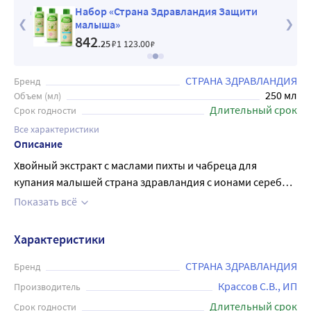
Страна
Набор «Страна Здравландия Защити
малыша»
842
.25
₽
1 123
.00
₽
СТРАНА ЗДРАВЛАНДИЯ
Бренд
250 мл
Объем (мл)
Длительный срок
Срок годности
Все характеристики
Описание
Хвойный экстракт с маслами пихты и чабреца для
купания малышей страна здравландия с ионами серебра
предназначен для ухода и восстановления детской кожи,
Показать всё
делая ее нежной и шелковистой. Входящие в состав
эфирные масла пихты и чабреца успокаивают,
Характеристики
способствуют расслаблению и помогают подготовиться
ко сну. Рекомендуется использовать как
СТРАНА ЗДРАВЛАНДИЯ
Бренд
общеукрепляющее средство, что особенно важно в
Крассов С.В., ИП
Производитель
осенне-зимний период. Не содержит красителей. Не
Длительный срок
Срок годности