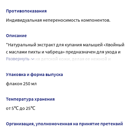
Противопоказания
Индивидуальная непереносимость компонентов.
Описание
"Натуральный экстракт для купания малышей «Хвойный 
с маслами пихты и чабреца» предназначен для ухода и 
Развернуть
восстановления детской кожи, делая ее нежной и 
шелковистой. Входящие в состав эфирные масла пихты и 
чабреца успокаивают, способствуют расслаблению и 
Упаковка и форма выпуска
помогают подготовиться ко сну.
флакон 250 мл
Рекомендуется использовать как общеукрепляющее 
средство, что особо важно в осенне-зимний период.Не 
Температура хранения
содержит красителей.
от 5℃ до 25℃
Не содержит отдушек.
С ионами серебра
От 0+ мес.
Организация, уполномоченная на принятие претензий
экстракт для купания