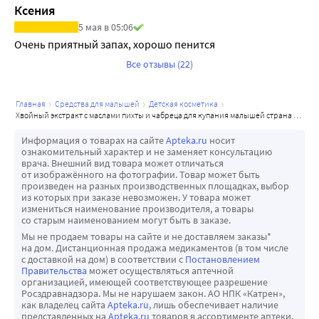
Ксения
5 мая в 05:06
Очень приятный запах, хорошо пенится
Все отзывы (22)
главная
средства для малышей
детская косметика
хвойный экстракт с маслами пихты и чабреца для купания малышей страна здравландия 250 мл
Информация о товарах на сайте
Apteka.ru
носит
ознакомительный характер и не заменяет консультацию
врача. Внешний вид товара может отличаться
от изображённого на фотографии. Товар может быть
произведен на разных производственных площадках, выбор
из которых при заказе невозможен. У товара может
измениться наименование производителя, а товары
со старым наименованием могут быть в заказе.
Мы не продаем товары на сайте и не доставляем заказы*
на дом. Дистанционная продажа медикаментов (в том числе
с доставкой на дом) в соответствии с
Постановлением
Правительства
может осуществляться аптечной
организацией, имеющей соответствующее разрешение
Росздравнадзора. Мы не нарушаем закон. АО НПК «Катрен»,
как владелец сайта
Apteka.ru
, лишь обеспечивает наличие
представленных на
Apteka.ru
товаров в ассортименте аптеки.