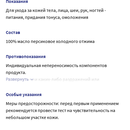
для снятия макияжа на тампон, смоченный теплой
Показания
водой нанести несколько капель масла, протереть
Для ухода за кожей тела, лица, шеи, рук, ногтей - 
кожу до полного очищения
питания, придания тонуса, омоложения
для ухода за кожей вокруг глаз несколько капель
аккуратно распределить кончиками пальцев на
Состав
очищенных от макияжа веках
100% масло персиковое холодного отжима
для массажа масло рекомендуется согреть до 36-38°С
Противопоказания
Индивидуальная непереносимость компонентов 
продукта.
Развернуть
При появлении каких-либо раздражений или 
аллергических реакций немедленно прекратить 
использование.
Особые указания
Меры предосторожности: перед первым применением 
рекомендуется провести тест на чувствительность на 
небольшом участке кожи.