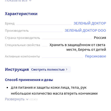
Показать всё
восстанавливающими свойствами, препятствует
преждевременному старению кожи, способствует
Характеристики
смягчению сухих участков, подходит для ухода за нежной
кожей губ, укрепляет ногтевую пластину. Применять в
ЗЕЛЕНЫЙ ДОКТОР
Бренд
чистом виде и для обогащения косметических средств
ЗЕЛЕНЫЙ ДОКТОР ООО
Производитель
(кремов, лосьонов, бальзамов, т.д.). Для ухода за кожей
Россия
Страна производитель
лица – нанести по массажным линиям. Для ухода за
Хранить в защищённом от света 
Специальные свойства
ногтями – втереть в ногтевую пластину. Объем флакона
месте, Беречь от детей
составляет 50 мл.
Персиковое
Активные компоненты
Инструкция
Смотреть полностью
Способ применения и дозы
для питания и защиты кожи лица, тела, рук
небольшое количество масла втереть кончиками
Развернуть
пальцев в кожу
для ухода за ногтями втереть в ногтевую пластину