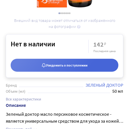
Внешний вид товара может отличаться от изображённого
на фотографии
Нет в наличии
142
₽
Последняя цена
Уведомить о поступлении
ЗЕЛЕНЫЙ ДОКТОР
Бренд
50 мл
Объем (мл)
Все характеристики
Описание
Зеленый доктор масло персиковое косметическое -
является универсальным средством для ухода за кожей
лица, тела и волосами. Обладает увлажняющими и