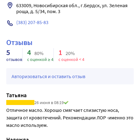
633009, Новосибирская обл., г.Бердск, ул. Зеленая 
консервантов, без красителей, без сульфатов, не 
роща, д. 5/34, пом. 3
содержит парабенов
Результат: Кожа обновлена, подтянута. Ногтевая 
(383) 207-85-83
пластина укреплена.
Отзывы
5
4
1
80%
20%
отзывов
с оценкой ≥ 4
с оценкой < 4
Авторизоваться и оставить отзыв
Татьяна
26 июня в 08:19
Отличное масло. Хорошо смягчает слизистую носа, 
защита от кровотечений. Рекомендации ЛОР -именно это 
масло используем.
Надежда