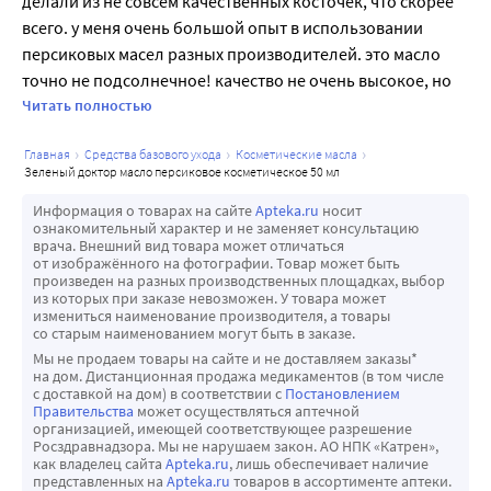
делали из не совсем качественных косточек, что скорее 
всего. у меня очень большой опыт в использовании 
персиковых масел разных производителей. это масло 
точно не подсолнечное! качество не очень высокое, но 
за такую цену- пойдёт.
Читать полностью
главная
средства базового ухода
косметические масла
зеленый доктор масло персиковое косметическое 50 мл
Информация о товарах на сайте
Apteka.ru
носит
ознакомительный характер и не заменяет консультацию
врача. Внешний вид товара может отличаться
от изображённого на фотографии. Товар может быть
произведен на разных производственных площадках, выбор
из которых при заказе невозможен. У товара может
измениться наименование производителя, а товары
со старым наименованием могут быть в заказе.
Мы не продаем товары на сайте и не доставляем заказы*
на дом. Дистанционная продажа медикаментов (в том числе
с доставкой на дом) в соответствии с
Постановлением
Правительства
может осуществляться аптечной
организацией, имеющей соответствующее разрешение
Росздравнадзора. Мы не нарушаем закон. АО НПК «Катрен»,
как владелец сайта
Apteka.ru
, лишь обеспечивает наличие
представленных на
Apteka.ru
товаров в ассортименте аптеки.