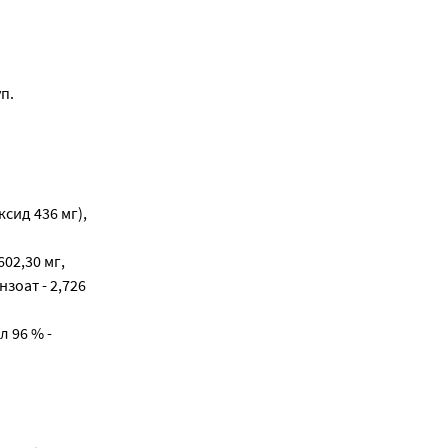
п.
сид 436 мг),
02,30 мг,
зоат - 2,726
л 96 % -