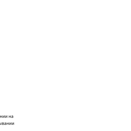
ении на
тывании