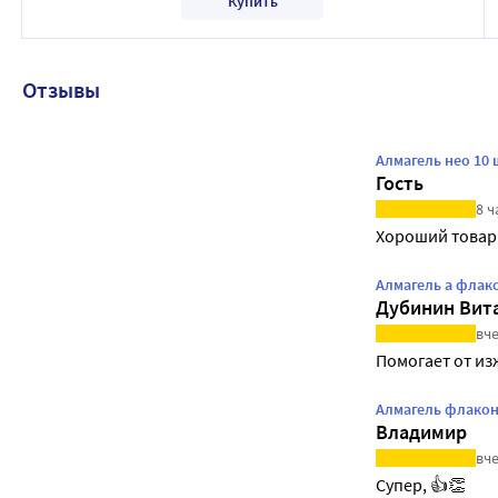
Купить
Отзывы
Алмагель нео 10 
Гость
8 ч
Хороший товар
Алмагель а флако
Дубинин Вит
вче
Помогает от из
Алмагель флакон
Владимир
вче
Супер, 👍👏