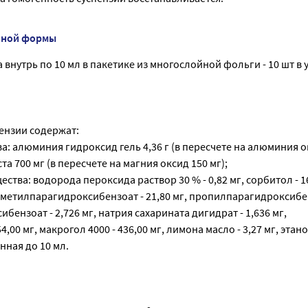
нной формы
внутрь по 10 мл в пакетике из многослойной фольги - 10 шт в у
пензии содержат:
: алюминия гидроксид гель 4,36 г (в пересчете на алюминия ок
а 700 мг (в пересчете на магния оксид 150 мг);
тва: водорода пероксида раствор 30 % - 0,82 мг, сорбитол - 16
г, метилпарагидроксибензоат - 21,80 мг, пропилпарагидроксибен
бензоат - 2,726 мг, натрия сахарината дигидрат - 1,636 мг,
,00 мг, мaкрогол 4000 - 436,00 мг, лимона масло - 3,27 мг, этано
нная до 10 мл.