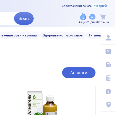
~ 5 дней
Срок хранения заказа
Искать
Акции
Уценка
Корзина
лечение орви и гриппа
Здоровье ног и суставов
Гигиена и уход
Аналоги