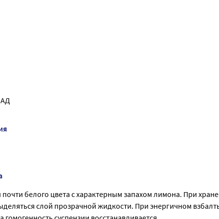
 АД
ия
а
 почти белого цвета с характерным запахом лимона. При хран
ыделяться слой прозрачной жидкости. При энергичном взбал
 гомогенность суспензии восстанавливается.