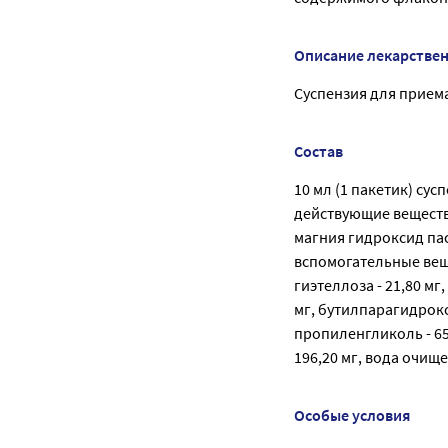
Описание лекарстве
Суспензия для приема 
Состав
10 мл (1 пакетик) сус
действующие вещества
магния гидроксид паст
вспомогательные вещес
гиэтеллоза - 21,80 м
мг, бутилпарагидрокси
пропиленгликоль - 654
196,20 мг, вода очище
Особые условия