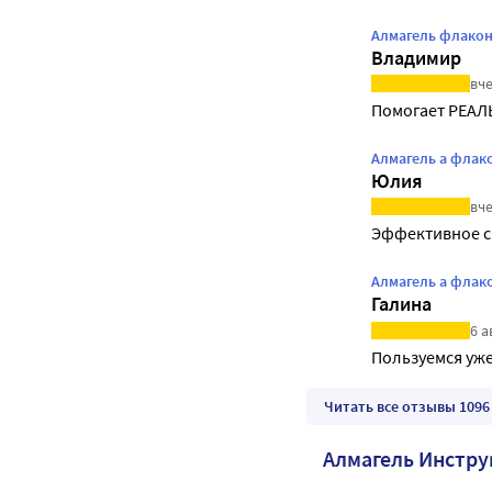
Алмагель флакон
Владимир
вче
Помогает РЕА
Алмагель а флако
Юлия
вче
Эффективное с
Алмагель а флако
Галина
6 а
Пользуемся уже
Читать все отзывы 1096
Алмагель Инстр