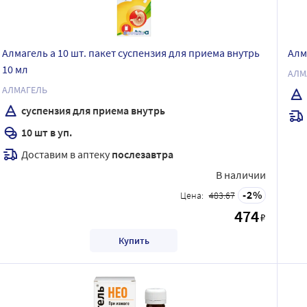
Алмагель а 10 шт. пакет суспензия для приема внутрь
Алм
10 мл
АЛМ
АЛМАГЕЛЬ
суспензия для приема внутрь
10 шт в уп.
Доставим в аптеку
послезавтра
В наличии
2
Цена:
483.67
474
₽
Купить