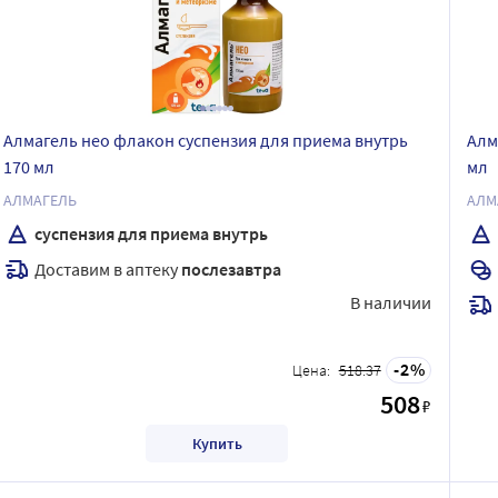
Алмагель нео флакон суспензия для приема внутрь
Алм
170 мл
мл
АЛМАГЕЛЬ
АЛМ
суспензия для приема внутрь
Доставим в аптеку
послезавтра
В наличии
2
Цена:
518.37
508
₽
Купить