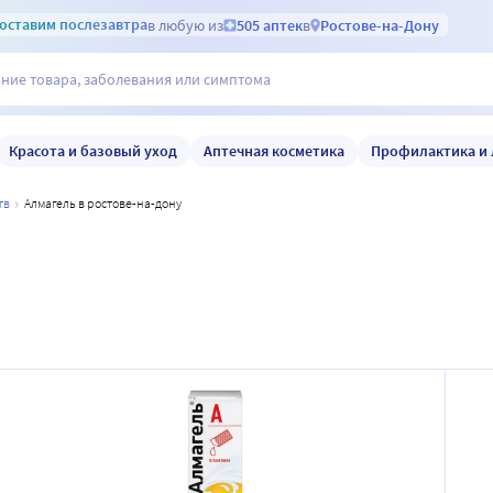
оставим
послезавтра
в любую из
505 аптек
в
Ростове-на-Дону
Красота и базовый уход
Аптечная косметика
Профилактика и 
тв
алмагель в ростове-на-дону