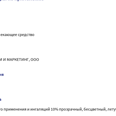
лекающее средство
 И МАРКЕТИНГ, ООО
ия
а
го применения и ингаляций 10% прозрачный, бесцветный, летуч