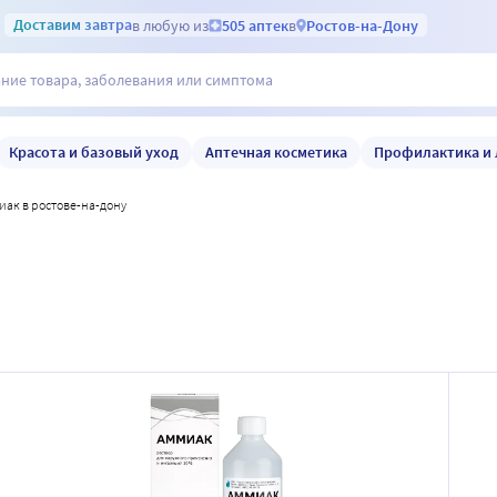
Доставим
завтра
в любую из
505 аптек
в
Ростов-на-Дону
Красота и базовый уход
Аптечная косметика
Профилактика и 
миак в ростове-на-дону