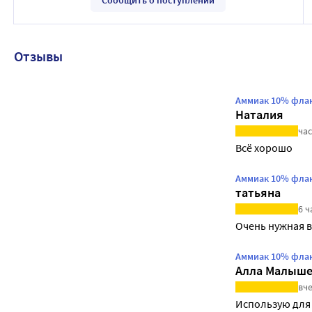
Отзывы
Аммиак 10% флак
Наталия
час
Всё хорошо
Аммиак 10% флак
татьяна
6 ч
Очень нужная 
Аммиак 10% флак
Алла Малыше
вче
Использую для