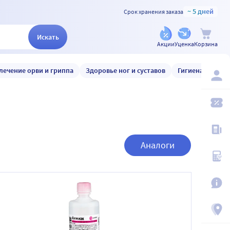
~ 5 дней
Срок хранения заказа
Искать
Акции
Уценка
Корзина
лечение орви и гриппа
Здоровье ног и суставов
Гигиена и уход
Аналоги