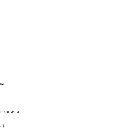
ка.
дыхания и
а).