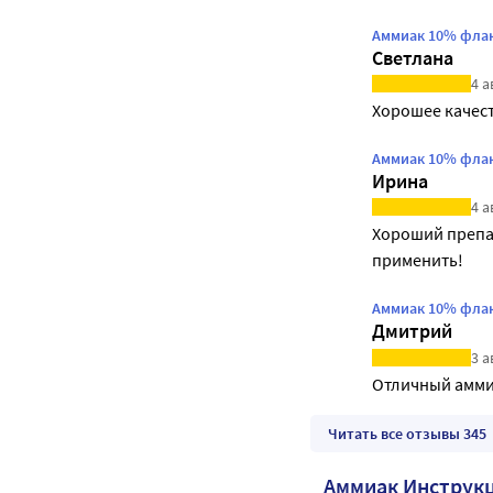
Аммиак 10% флак
Светлана
4 а
Хорошее качес
Аммиак 10% флак
Ирина
4 а
Хороший препар
применить!
Аммиак 10% флак
Дмитрий
3 а
Отличный амми
Читать все отзывы 345
Аммиак Инструк